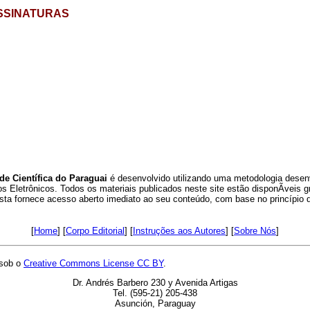
SSINATURAS
de Científica do Paraguai
é desenvolvido utilizando uma metodologia desen
s Eletrônicos. Todos os materiais publicados neste site estão disponÃ­veis 
sta fornece acesso aberto imediato ao seu conteúdo, com base no princípio d
[
Home
] [
Corpo Editorial
] [
Instruções aos Autores
] [
Sobre Nós
]
 sob o
Creative Commons License CC BY
.
Dr. Andrés Barbero 230 y Avenida Artigas
Tel. (595-21) 205-438
Asunción, Paraguay