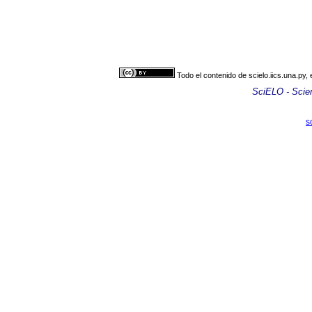
Todo el contenido de scielo.iics.una.py,
SciELO - Scient
s