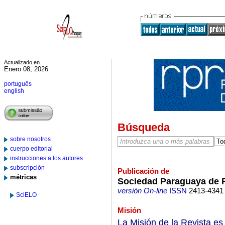
Actualizado en
Enero 08, 2026
português
english
Búsqueda
sobre nosotros
cuerpo editorial
instrucciones a los autores
subscripción
Publicación de
métricas
Sociedad Paraguaya de 
versión On-line
ISSN
2413-4341
SciELO
Misión
La Misión de la Revista es