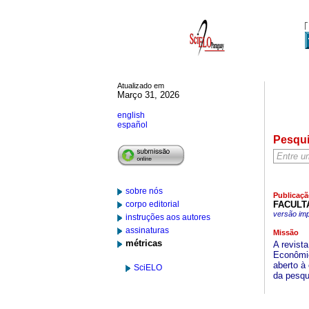
Atualizado em
Março 31, 2026
english
español
Pesqu
sobre nós
Publicaçã
corpo editorial
FACULT
versão im
instruções aos autores
assinaturas
Missão
métricas
A revist
Econômic
aberto à
SciELO
da pesqu