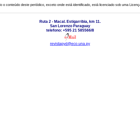
o o conteúdo deste periódico, exceto onde está identificado, está licenciado sob uma
Licenç
Ruta 2 - Macal. Estigarribia, km 11.
San Lorenzo Paraguay
telefono: +595 21 585566/8
revistapyd@eco.una.py