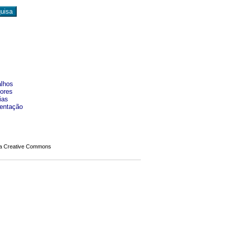
alhos
sores
ias
mentação
a Creative Commons