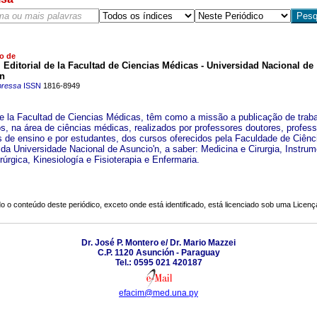
o de
Editorial de la Facultad de Ciencias Médicas - Universidad Nacional de
n
pressa
ISSN
1816-8949
e la Facultad de Ciencias Médicas, têm como a missão a publicação de trab
cos, na área de ciências médicas, realizados por professores doutores, profes
es de ensino e por estudantes, dos cursos oferecidos pela Faculdade de Ciênc
da Universidade Nacional de Asuncio'n, a saber: Medicina e Cirurgia, Instru
rúrgica, Kinesiología e Fisioterapia e Enfermaria.
o o conteúdo deste periódico, exceto onde está identificado, está licenciado sob uma
Licenç
Dr. José P. Montero e/ Dr. Mario Mazzei
C.P. 1120 Asunción - Paraguay
Tel.: 0595 021 420187
efacim@med.una.py