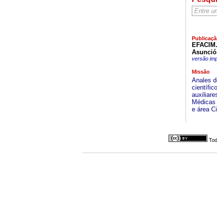
Publicaçã
EFACIM. 
Asunció
versão im
Missão
Anales d
científi
auxiliar
Médicas 
e área Ci
Tod