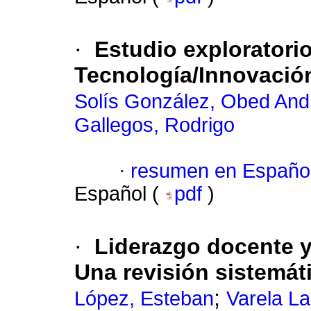
·
Estudio exploratorio
Tecnología/Innovació
Solís González, Obed And
Gallegos, Rodrigo
·
resumen en Españo
Español (
pdf
)
·
Liderazgo docente y
Una revisión sistemát
;
López, Esteban
Varela L