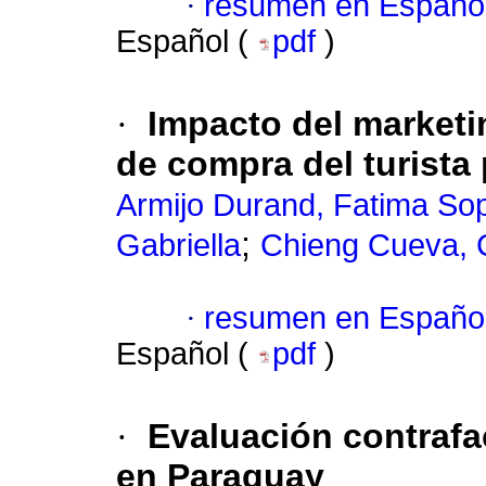
·
resumen en Españo
Español (
pdf
)
·
Impacto del marketi
de compra del turista
Armijo Durand, Fatima So
;
Gabriella
Chieng Cueva,
·
resumen en Españo
Español (
pdf
)
·
Evaluación contrafac
en Paraguay