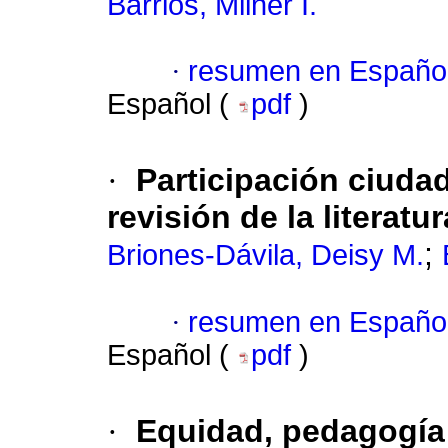
Barrios, Milner I.
·
resumen en Españo
Español (
pdf
)
·
Participación ciuda
revisión de la literatu
;
Briones-Dávila, Deisy M.
·
resumen en Españo
Español (
pdf
)
·
Equidad, pedagogía e