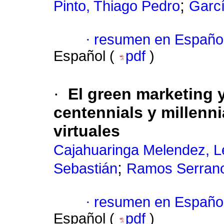
;
Pinto, Thiago Pedro
Garc
·
resumen en Españo
Español (
pdf
)
·
El green marketing 
centennials y millenn
virtuales
Cajahuaringa Melendez, Le
;
Sebastián
Ramos Serrano
·
resumen en Españo
Español (
pdf
)