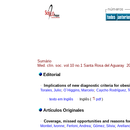
Sumário
Med. clín. soc. vol.10 no.1 Santa Rosa del Aguaray 2
Editorial
·
Implications of new diagnostic criteria for obe
;
;
Torales, Julio
O´Higgins, Marcelo
Caycho Rodríguez, 
·
texto em Inglês
·
Inglês (
pdf
)
Artículos Originales
·
Coverage, missed opportunities and reasons for
;
;
;
Montiel, Ivonne
Ferloni, Andrea
Gómez, Silvia
Arellan