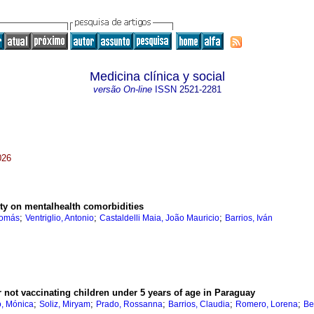
Medicina clínica y social
versão On-line
ISSN
2521-2281
026
sity on mentalhealth comorbidities
;
;
;
Tomás
Ventriglio, Antonio
Castaldelli Maia, João Mauricio
Barrios, Iván
 not vaccinating children under 5 years of age in Paraguay
;
;
;
;
;
o, Mónica
Soliz, Miryam
Prado, Rossanna
Barrios, Claudia
Romero, Lorena
Be