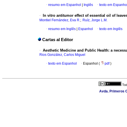
·
resumo em Espanhol
|
Inglês
·
texto em Espanho
·
In vitro antitumor effect of essential oil of leav
;
Montiel Fernández, Eva R.
Ruíz, Jorge L.M.
·
resumo em Inglês
|
Espanhol
·
texto em Inglês
Cartas al Editor
·
Aesthetic Medicine and Public Health: a necessa
Rios González, Carlos Miguel
·
texto em Espanhol
·
Espanhol (
pdf
)
Tod
Avda. Primeros C