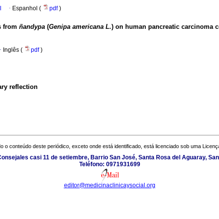
l
·
Espanhol (
pdf
)
es from
ñandypa
(
Genipa americana L.
) on human pancreatic carcinoma ce
·
Inglês (
pdf
)
ry reflection
o o conteúdo deste periódico, exceto onde está identificado, está licenciado sob uma
Licenç
onsejales casi 11 de setiembre, Barrio San José, Santa Rosa del Aguaray, Sa
Teléfono: 0971931699
editor@medicinaclinicaysocial.org