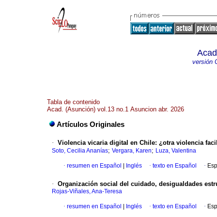
Acad
versión 
Tabla de contenido
Acad. (Asunción) vol.13 no.1 Asuncion abr. 2026
Artículos Originales
·
Violencia vicaria digital en Chile: ¿otra violencia fac
;
;
Soto, Cecilia Ananías
Vergara, Karen
Luza, Valentina
·
resumen en Español
|
Inglés
·
texto en Español
·
Esp
·
Organización social del cuidado, desigualdades estru
Rojas-Viñales, Ana-Teresa
·
resumen en Español
|
Inglés
·
texto en Español
·
Esp