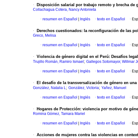
·
Disposición salarial por trabajo remoto y brecha de 
Collachagua Cotera, Nancy Antonieta
·
resumen en Español
|
Inglés
·
texto en Español
·
Esp
·
Derechos cuestionados: la reconfiguración de las pol
Greco, Melisa
·
resumen en Español
|
Inglés
·
texto en Español
·
Esp
·
Violencia de género digital en el Perú: Desafíos lega
;
Trujillo Román, Ramiro Ismael
Gallegos Sotomayor, Willmar 
·
resumen en Español
|
Inglés
·
texto en Español
·
Esp
·
El desafío de la transversalización de género en un
;
;
González, Natalia L
González, Victoria
Yañez, Manuel
·
resumen en Español
|
Inglés
·
texto en Español
·
Esp
·
Hogares de Protección: violencia por motivo de géne
Romina Gómez, Tamara Mariel
·
resumen en Español
|
Inglés
·
texto en Español
·
Esp
·
Acciones de mujeres contra las violencias en contex