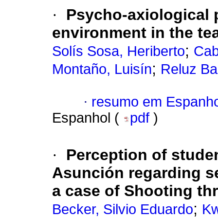
·
Psycho-axiological 
environment in the t
;
Solís Sosa, Heriberto
Cab
;
Montaño, Luisín
Reluz Ba
·
resumo em Espanho
Espanhol (
pdf
)
·
Perception of studen
Asunción regarding s
a case of Shooting th
;
Becker, Silvio Eduardo
Kw