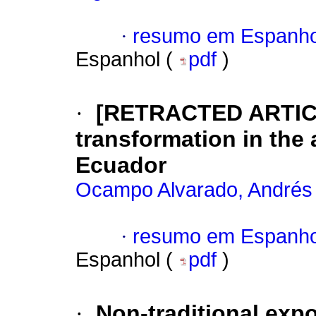
·
resumo em Espanho
Espanhol (
pdf
)
·
[RETRACTED ARTICLE]
transformation in the 
Ecuador
Ocampo Alvarado, Andrés
·
resumo em Espanho
Espanhol (
pdf
)
·
Non-traditional exp