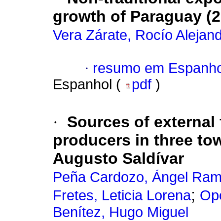
growth of Paraguay (2
Vera Zárate, Rocío Alejan
·
resumo em Espanho
Espanhol (
pdf
)
·
Sources of external 
producers in three tow
Augusto Saldívar
Peña Cardozo, Ángel Ra
;
Fretes, Leticia Lorena
Opo
Benítez, Hugo Miguel