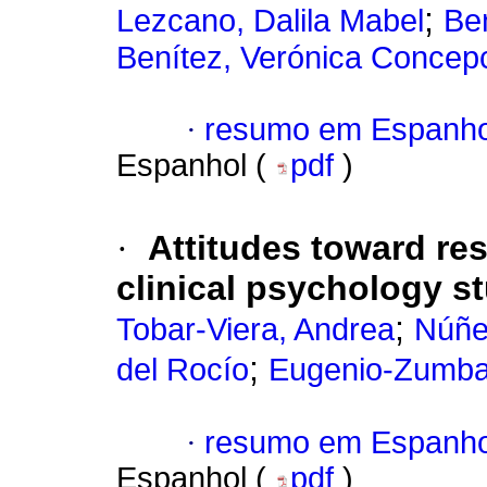
;
Lezcano, Dalila Mabel
Be
Benítez, Verónica Concep
·
resumo em Espanho
Espanhol (
pdf
)
·
Attitudes toward re
clinical psychology s
;
Tobar-Viera, Andrea
Núñe
;
del Rocío
Eugenio-Zumba
·
resumo em Espanho
Espanhol (
pdf
)