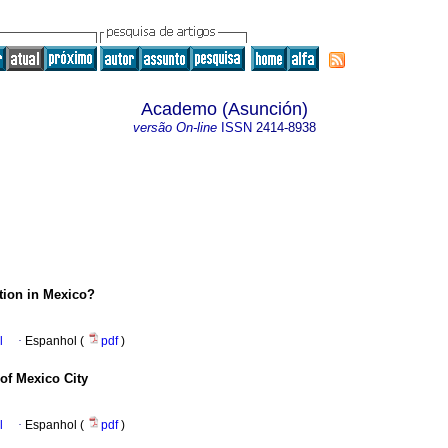
Academo (Asunción)
versão On-line
ISSN
2414-8938
ation in Mexico?
l
·
Espanhol (
pdf
)
 of Mexico City
l
·
Espanhol (
pdf
)