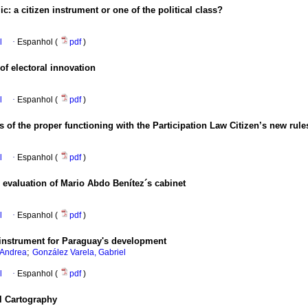
: a citizen instrument or one of the political class?
l
·
Espanhol (
pdf
)
f electoral innovation
l
·
Espanhol (
pdf
)
s of the proper functioning with the Participation Law Citizen’s new rule
l
·
Espanhol (
pdf
)
e evaluation of Mario Abdo Benítez´s cabinet
l
·
Espanhol (
pdf
)
 instrument for Paraguay's development
;
 Andrea
González Varela, Gabriel
l
·
Espanhol (
pdf
)
l Cartography