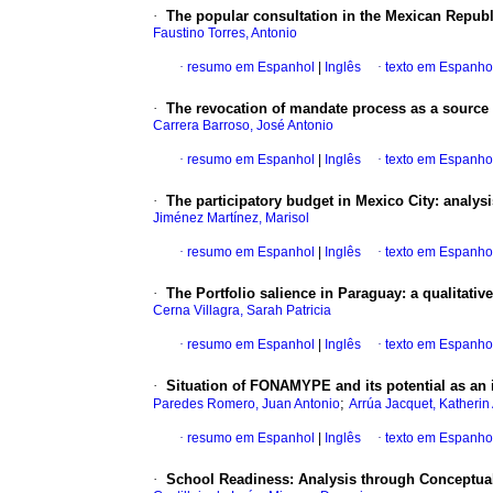
·
The popular consultation in the Mexican Republic
Faustino Torres, Antonio
·
resumo em Espanhol
|
Inglês
·
texto em Espanho
·
The revocation of mandate process as a source o
Carrera Barroso, José Antonio
·
resumo em Espanhol
|
Inglês
·
texto em Espanho
·
The participatory budget in Mexico City: analysi
Jiménez Martínez, Marisol
·
resumo em Espanhol
|
Inglês
·
texto em Espanho
·
The Portfolio salience in Paraguay: a qualitativ
Cerna Villagra, Sarah Patricia
·
resumo em Espanhol
|
Inglês
·
texto em Espanho
·
Situation of FONAMYPE and its potential as an
;
Paredes Romero, Juan Antonio
Arrúa Jacquet, Katherin
·
resumo em Espanhol
|
Inglês
·
texto em Espanho
·
School Readiness: Analysis through Conceptua