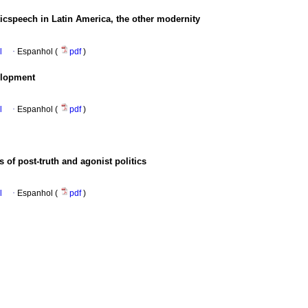
ticspeech in Latin America, the other modernity
l
·
Espanhol (
pdf
)
elopment
l
·
Espanhol (
pdf
)
s of post-truth and agonist politics
l
·
Espanhol (
pdf
)