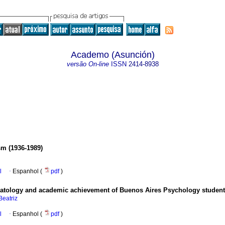
Academo (Asunción)
versão On-line
ISSN
2414-8938
sm (1936-1989)
l
·
Espanhol (
pdf
)
matology and academic achievement of Buenos Aires Psychology studen
Beatriz
l
·
Espanhol (
pdf
)