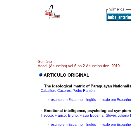
Sumário
Acad. (Asunción) vol.6 no.2 Asuncion dez. 2019
ARTICULO ORIGINAL
·
The ideological matrix of Paraguayan Nationali
Caballero Cáceres, Pedro Ramón
·
resumo em Espanhol
|
Inglês
·
texto em Espanho
·
Emotional intelligence, psychological sympto
;
;
Tisocco, Franco
Bruno, Flavia Eugenia
Stover, Juliana 
·
resumo em Espanhol
|
Inglês
·
texto em Espanho