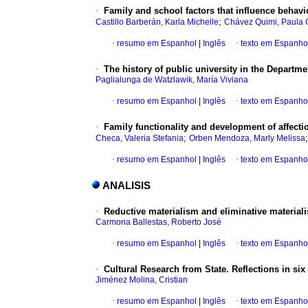
·
Family and school factors that influence behavi
;
Castillo Barberán, Karla Michelle
Chávez Quimi, Paula 
·
resumo em Espanhol
|
Inglês
·
texto em Espanho
·
The history of public university in the Depart
Paglialunga de Watzlawik, María Viviana
·
resumo em Espanhol
|
Inglês
·
texto em Espanho
·
Family functionality and development of affect
;
Checa, Valeria Stefania
Orben Mendoza, Marly Melissa
·
resumo em Espanhol
|
Inglês
·
texto em Espanho
ANALISIS
·
Reductive materialism and eliminative material
Carmona Ballestas, Roberto José
·
resumo em Espanhol
|
Inglês
·
texto em Espanho
·
Cultural Research from State. Reflections in si
Jiménez Molina, Cristian
·
resumo em Espanhol
|
Inglês
·
texto em Espanho