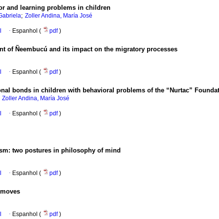
or and learning problems in children
;
Gabriela
Zoller Andina, María José
l
·
Espanhol (
pdf
)
ment of Ñeembucú and its impact on the migratory processes
l
·
Espanhol (
pdf
)
ional bonds in children with behavioral problems of the “Nurtac” Founda
;
Zoller Andina, María José
l
·
Espanhol (
pdf
)
ism: two postures in philosophy of mind
l
·
Espanhol (
pdf
)
x moves
l
·
Espanhol (
pdf
)