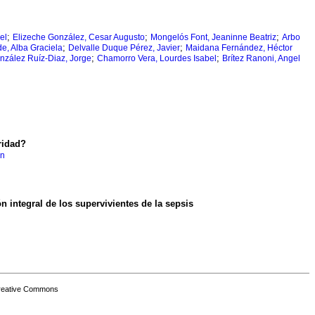
;
;
;
el
Elizeche González, Cesar Augusto
Mongelós Font, Jeaninne Beatriz
Arbo
;
;
e, Alba Graciela
Delvalle Duque Pérez, Javier
Maidana Fernández, Héctor
;
;
nzález Ruíz-Diaz, Jorge
Chamorro Vera, Lourdes Isabel
Brítez Ranoni, Angel
ridad?
an
n integral de los supervivientes de la sepsis
Creative Commons