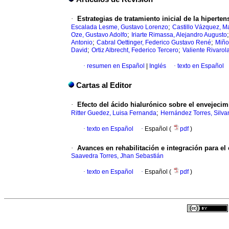
·
Estrategias de tratamiento inicial de la hiperte
;
Escalada Lesme, Gustavo Lorenzo
Castillo Vázquez, M
;
Oze, Gustavo Adolfo
Iriarte Rimassa, Alejandro Augusto
;
;
Antonio
Cabral Oettinger, Federico Gustavo René
Miño
;
;
David
Ortiz Albrecht, Federico Tercero
Valiente Rivarol
·
resumen en Español
|
Inglés
·
texto en Español
Cartas al Editor
·
Efecto del ácido hialurónico sobre el envejecim
;
Ritter Guedez, Luisa Fernanda
Hernández Torres, Silv
·
texto en Español
·
Español (
pdf
)
·
Avances en rehabilitación e integración para el 
Saavedra Torres, Jhan Sebastián
·
texto en Español
·
Español (
pdf
)