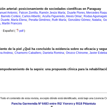
nsión arterial: posicionamiento de sociedades científicas en Paraguay
;
;
anuel Antonio
Falcon Zorrilla, Ramón Jesús María
Duarte Flores, Mercedes Raqu
;
;
;
Barreto Cortesi, Carlos Alberto
Acuña Figueredo, Alexis Omar
Rodas Aguinagald
;
;
;
 Duarte, María Elena
Peralta Giménez, Ruth María
González Gómez, Natalia
Go
a, Martín Francois
·
Español (
pdf
)
iento de la piel ¿Qué ha concluido la evidencia sobre su eficacia y segu
;
;
ana Andrea
Chamorro Caballero, Daniela Romina
Orozco Chinome, Javier Esteb
empoderamiento de la sepsis: una propuesta clínica para la rehabilitació
Todo el contenido de esta revista, excepto dónde está identificado, está bajo una
Licencia 
Pancha Garmendia Nº 6483 entre RI2 Ytororo y RI18 Pitiantuta