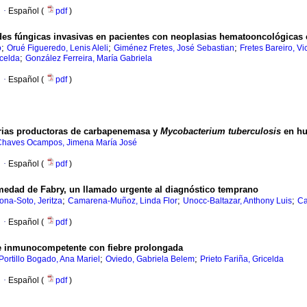
·
Español (
pdf
)
des fúngicas invasivas en pacientes con neoplasias hematooncológicas 
;
;
;
o
Orué Figueredo, Lenis Aleli
Giménez Fretes, José Sebastian
Fretes Bareiro, Vi
;
icelda
González Ferreira, María Gabriela
·
Español (
pdf
)
erias productoras de carbapenemasa y
Mycobacterium tuberculosis
en hu
Chaves Ocampos, Jimena María José
·
Español (
pdf
)
ermedad de Fabry, un llamado urgente al diagnóstico temprano
;
;
;
ona-Soto, Jeritza
Camarena-Muñoz, Linda Flor
Unocc-Baltazar, Anthony Luis
Ca
·
Español (
pdf
)
te inmunocompetente con fiebre prolongada
;
;
Portillo Bogado, Ana Mariel
Oviedo, Gabriela Belem
Prieto Fariña, Gricelda
·
Español (
pdf
)