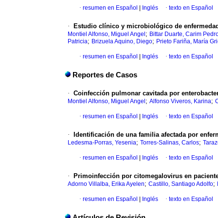
·
resumen en Español
|
Inglés
·
texto en Español
·
Estudio clínico y microbiológico de enfermeda
;
Montiel Alfonso, Miguel Angel
Bittar Duarte, Carim Pedr
;
;
Patricia
Brizuela Aquino, Diego
Prieto Fariña, María Gr
·
resumen en Español
|
Inglés
·
texto en Español
Reportes de Casos
·
Coinfección pulmonar cavitada por enterobact
;
;
Montiel Alfonso, Miguel Angel
Alfonso Viveros, Karina
·
resumen en Español
|
Inglés
·
texto en Español
·
Identificación de una familia afectada por enf
;
;
Ledesma-Porras, Yesenia
Torres-Salinas, Carlos
Taraz
·
resumen en Español
|
Inglés
·
texto en Español
·
Primoinfección por citomegalovirus en pacien
;
;
Adorno Villalba, Erika Ayelen
Castillo, Santiago Adolfo
·
resumen en Español
|
Inglés
·
texto en Español
Artículos de Revisión