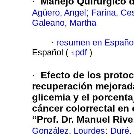
·
Manejo Quirúrgico d
;
Agüero, Angel
Farina, Ce
Galeano, Martha
·
resumen en Españo
Español (
pdf
)
·
Efecto de los proto
recuperación mejorad
glicemia y el porcenta
cáncer colorrectal en 
“Prof. Dr. Manuel Riv
;
González, Lourdes
Duré,