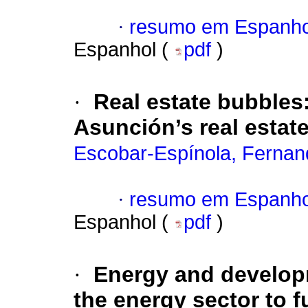
·
resumo em Espanho
Espanhol (
pdf
)
·
Real estate bubbles:
Asunción’s real estat
Escobar-Espínola, Fernan
·
resumo em Espanho
Espanhol (
pdf
)
·
Energy and developm
the energy sector to f