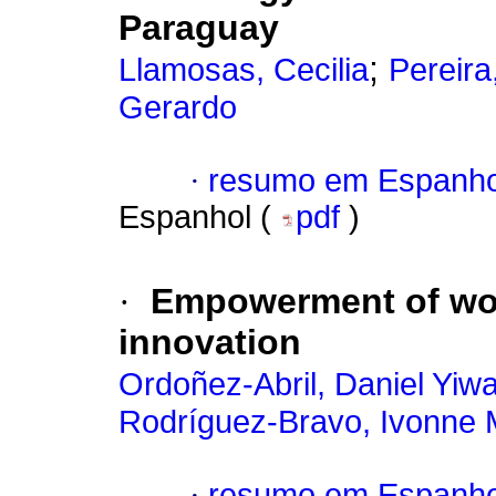
Paraguay
;
Llamosas, Cecilia
Pereira
Gerardo
·
resumo em Espanho
Espanhol (
pdf
)
·
Empowerment of wom
innovation
Ordoñez-Abril, Daniel Yiw
Rodríguez-Bravo, Ivonne 
·
resumo em Espanho