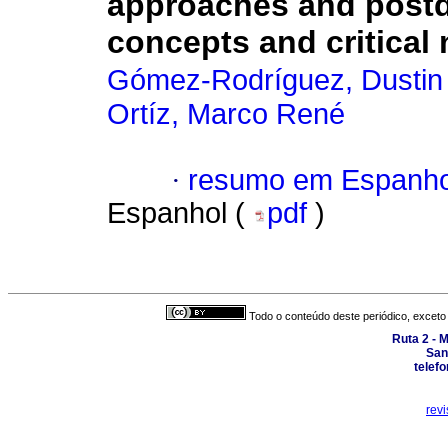
approaches and postd
concepts and critical
Gómez-Rodríguez, Dustin 
Ortíz, Marco René
·
resumo em Espanho
Espanhol (
pdf
)
Todo o conteúdo deste periódico, exceto 
Ruta 2 - M
San
telef
rev