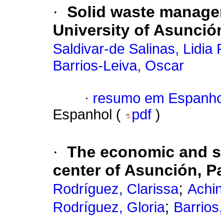
·
Solid waste managem
University of Asunció
Saldivar-de Salinas, Lidia
Barrios-Leiva, Oscar
·
resumo em Espanho
Espanhol (
pdf
)
·
The economic and so
center of Asunción, Pa
;
Rodríguez, Clarissa
Achin
;
Rodríguez, Gloria
Barrios