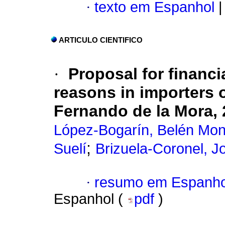
·
texto em Espanhol
|
ARTICULO CIENTIFICO
·
Proposal for financi
reasons in importers o
Fernando de la Mora,
López-Bogarín, Belén Mon
;
Suelí
Brizuela-Coronel, Jo
·
resumo em Espanho
Espanhol (
pdf
)