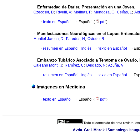
·
Enfermedad de Darier. Presentación en una Joven.
;
;
;
;
;
Ozecoski, D
Rivelli, V
Molinas, F
Mendoza, G
Celías, L
Al
·
texto en Español
·
Español (
pdf
)
·
Manifestaciones Neurológicas en el Lupus Eritemat
;
;
Montiel-Jarolín, D
Paredes, N
Oviedo, R
·
resumen en Español
|
Inglés
·
texto en Español
·
Esp
·
Embarazo Tubárico Asociado a Teratoma de Ovario, 
;
;
;
Galeano Monti, J
Ramírez, C
Delgado, N
Acuña, V
·
resumen en Español
|
Inglés
·
texto en Español
·
Esp
Imágenes en Medicina
·
texto en Español
·
Español (
pdf
)
Todo el contenido de esta revista, ex
Avda. Gral. Marcial Samaniego. Itaugu