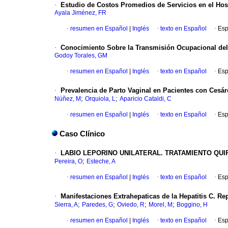
·
Estudio de Costos Promedios de Servicios en el Hosp
Ayala Jiménez, FR
·
resumen en Español
|
Inglés
·
texto en Español
·
Esp
·
Conocimiento Sobre la Transmisión Ocupacional del 
Godoy Torales, GM
·
resumen en Español
|
Inglés
·
texto en Español
·
Esp
·
Prevalencia de Parto Vaginal en Pacientes con Cesár
;
;
Núñez, M
Orquiola, L
Aparicio Cataldi, C
·
resumen en Español
|
Inglés
·
texto en Español
·
Esp
Caso Clínico
·
LABIO LEPORINO UNILATERAL. TRATAMIENTO QU
;
Pereira, O
Esteche, A
·
resumen en Español
|
Inglés
·
texto en Español
·
Esp
·
Manifestaciones Extrahepaticas de la Hepatitis C. Re
;
;
;
;
Sierra, A
Paredes, G
Oviedo, R
Morel, M
Boggino, H
·
resumen en Español
|
Inglés
·
texto en Español
·
Esp