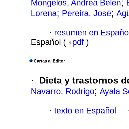
;
Mongelós, Andrea Belén
;
;
Lorena
Pereira, José
Agü
·
resumen en Españo
Español (
pdf
)
Cartas al Editor
·
Dieta y trastornos d
;
Navarro, Rodrigo
Ayala S
·
texto en Español