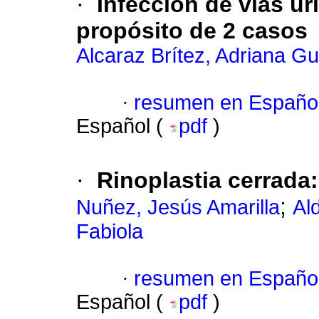
·
Infección de vías ur
propósito de 2 casos
Alcaraz Brítez, Adriana G
·
resumen en Españo
Español (
pdf
)
·
Rinoplastia cerrada:
;
Nuñez, Jesús Amarilla
Al
Fabiola
·
resumen en Españo
Español (
pdf
)