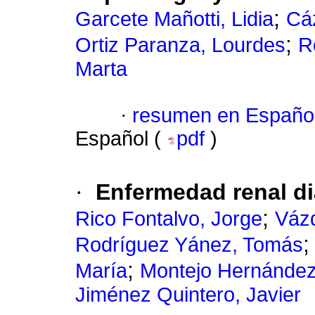
;
Garcete Mañotti, Lidia
Cá
;
Ortiz Paranza, Lourdes
R
Marta
·
resumen en Españo
Español (
pdf
)
·
Enfermedad renal dia
;
Rico Fontalvo, Jorge
Vázq
Rodríguez Yánez, Tomás
;
María
Montejo Hernández
Jiménez Quintero, Javier