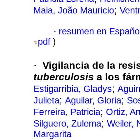
;
Maia, João Mauricio
Ventr
·
resumen en Españo
pdf
)
·
Vigilancia de la res
tuberculosis
a los fár
;
Estigarribia, Gladys
Aguir
;
;
Julieta
Aguilar, Gloria
Sos
;
Ferreira, Patricia
Ortiz, An
;
Silguero, Zulema
Weiler, 
Margarita