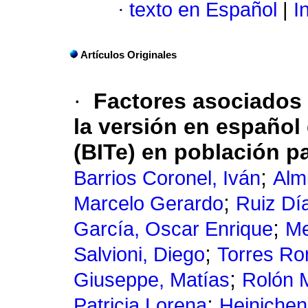
·
texto en Español
|
In
Artículos Originales
·
Factores asociados
la versión en español 
(BITe) en población 
;
Barrios Coronel, Iván
Alm
;
Marcelo Gerardo
Ruiz Día
;
García, Oscar Enrique
Me
;
Salvioni, Diego
Torres Ro
;
Giuseppe, Matías
Rolón 
;
Patricia Lorena
Heinichen 