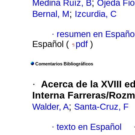
;
Medina Ruíz, B
Ojeda Fio
;
Bernal, M
Izcurdia, C
·
resumen en Españo
Español (
pdf
)
Comentarios Bibliográficos
·
Acerca de la XVIII e
Interna Farreras/Roz
;
Walder, A
Santa-Cruz, F
·
texto en Español