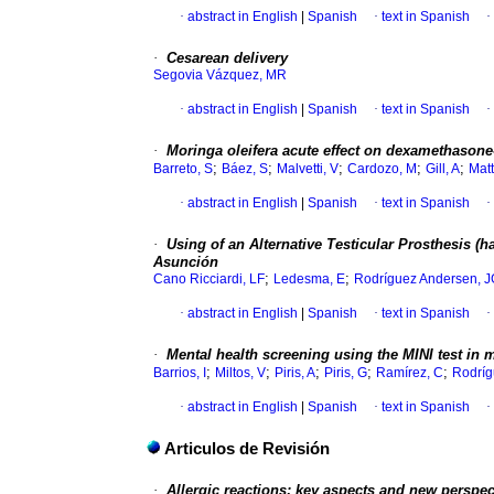
·
abstract in English
|
Spanish
·
text in Spanish
·
·
Cesarean delivery
Segovia Vázquez, MR
·
abstract in English
|
Spanish
·
text in Spanish
·
·
Moringa oleifera acute effect on dexamethasone
;
;
;
;
;
Barreto, S
Báez, S
Malvetti, V
Cardozo, M
Gill, A
Matt
·
abstract in English
|
Spanish
·
text in Spanish
·
·
Using of an Alternative Testicular Prosthesis (
Asunción
;
;
Cano Ricciardi, LF
Ledesma, E
Rodríguez Andersen, J
·
abstract in English
|
Spanish
·
text in Spanish
·
·
Mental health screening using the MINI test in 
;
;
;
;
;
Barrios, I
Miltos, V
Piris, A
Piris, G
Ramírez, C
Rodríg
·
abstract in English
|
Spanish
·
text in Spanish
·
Articulos de Revisión
·
Allergic reactions: key aspects and new perspec