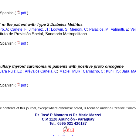
Spanish (
pdf
)
in the patient with Type 2 Diabetes Mellitus
;
;
;
;
;
;
;
ro, A
Cañete, F
Jiménez, JT
Logwin, S
Menoni, C
Palacios, M
Valinotti, E
Vej
ituto de Previsión Social, Sanatorio Metropolitano
Spanish (
pdf
)
llary thyroid carcinoma in patients with positive proto oncogene
;
;
;
;
;
Jara Ruiz, ED
Arévalos Canela, C
Maciel, MBR
Camacho, C
Kunii, IS
Jara, M
Spanish (
pdf
)
the contents of this journal, except where otherwise noted, is licensed under a
Creative Common
Dr. José P. Montero e/ Dr. Mario Mazzei
C.P. 1120 Asunción - Paraguay
Tel.: 0595 021 420187