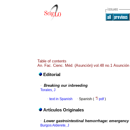
Table of contents
An. Fac. Cienc. Méd. (Asunción) vol.48 no.1 Asunción
Editorial
·
Breaking our inbreeding
Torales, J
·
text in Spanish
·
Spanish (
pdf
)
Artículos Originales
·
Lower gastrointestinal hemorrhage: emergenc
Burgos Alderete, J