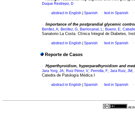
Duque Restrepo, D
·
abstract in English
|
Spanish
·
text in Spanish
·
·
Importance of the postprandial glycemic control 
;
;
;
;
Benítez, A
Benítez, G
Barriocanal, L
Bueno, E
Caballe
Sanatorio La Costa. Clínica Integral de Diabetes, Inst
·
abstract in English
|
Spanish
·
text in Spanish
·
Reporte de Casos
·
Hyperthyroidism, hyperparathyroidism and medu
;
;
;
;
Jara Yorg, JA
Ruiz Pérez, V
Perrotta, F
Jara Ruiz, JM
Catedra de Patología Médica I
·
abstract in English
|
Spanish
·
text in Spanish
·
All 