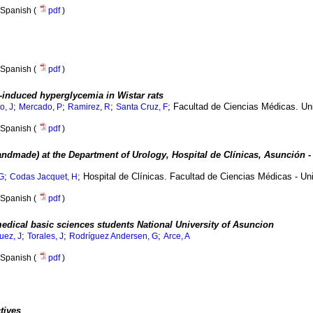
Spanish (
pdf
)
Spanish (
pdf
)
-induced hyperglycemia in Wistar rats
;
;
;
; Facultad de Ciencias Médicas. Un
o, J
Mercado, P
Ramirez, R
Santa Cruz, F
Spanish (
pdf
)
handmade) at the Department of Urology, Hospital de Clínicas, Asunción -
;
; Hospital de Clínicas. Facultad de Ciencias Médicas - U
G
Codas Jacquet, H
Spanish (
pdf
)
medical basic sciences students National University of Asuncion
;
;
;
uez, J
Torales, J
Rodríguez Andersen, G
Arce, A
Spanish (
pdf
)
tives