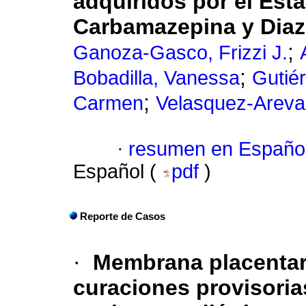
adquiridos por el Est
Carbamazepina y Dia
;
Ganoza-Gasco, Frizzi J.
;
Bobadilla, Vanessa
Gutié
;
Carmen
Velasquez-Areva
·
resumen en Españo
Español (
pdf
)
Reporte de Casos
·
Membrana placentar
curaciones provisori