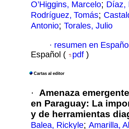
;
O’Higgins, Marcelo
Díaz, 
;
Rodríguez, Tomás
Castal
;
Antonio
Torales, Julio
·
resumen en Españo
Español (
pdf
)
Cartas al editor
·
Amenaza emergente 
en Paraguay: La impor
y de herramientas di
;
Balea, Rickyle
Amarilla, A