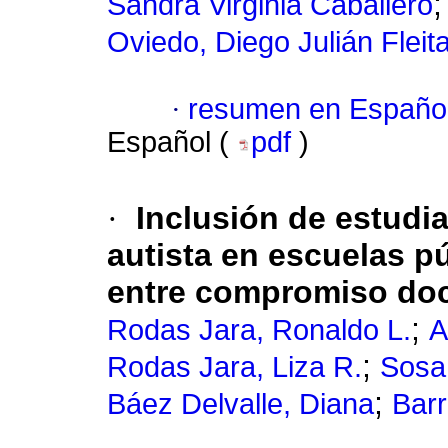
Sandra Virginia Caballero
Oviedo, Diego Julián Fleit
·
resumen en Españo
Español (
pdf
)
·
Inclusión de estudi
autista en escuelas p
entre compromiso doce
;
Rodas Jara, Ronaldo L.
A
;
Rodas Jara, Liza R.
Sosa
;
Báez Delvalle, Diana
Barr