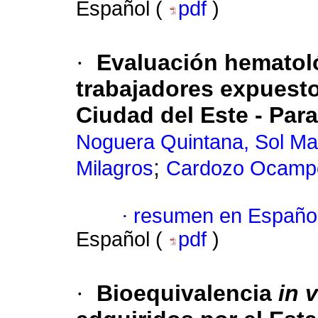
Español (
pdf
)
·
Evaluación hematoló
trabajadores expuesto
Ciudad del Este - Par
Noguera Quintana, Sol Ma
;
Milagros
Cardozo Ocampo
·
resumen en Españo
Español (
pdf
)
·
Bioequivalencia
in v