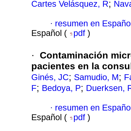
;
Cartes Velásquez, R
Nava
·
resumen en Españo
Español (
pdf
)
·
Contaminación micro
pacientes en la consu
;
;
Ginés, JC
Samudio, M
F
;
;
F
Bedoya, P
Duerksen, 
·
resumen en Españo
Español (
pdf
)