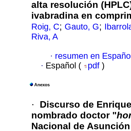
alta resolución (HPLC
ivabradina en compri
;
;
Roig, C
Gauto, G
Ibarrol
Riva, A
·
resumen en Españo
·
Español (
pdf
)
Anexos
·
Discurso de Enrique 
nombrado doctor "
ho
Nacional de Asunción