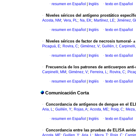
·
resumen en Español
|
Inglés
·
texto en Español
·
Niveles séricos del antígeno prostático específ
;
;
;
;
Acosta, NM
Vera, PL
Na, EK
Martínez, LE
Jiménez, G
·
resumen en Español
|
Inglés
·
texto en Español
·
Niveles séricos de factor de necrosis tumoral-
a
;
;
;
;
Picaguá, E
Rovira, C
Giménez, V
Guillén, I
Carpinell
·
resumen en Español
|
Inglés
·
texto en Español
·
Frecuencia de los patrones de anticuerpos anti
;
;
;
;
Carpinelli, MM
Giménez, V
Ferreira, L
Rovira, C
Pica
·
resumen en Español
|
Inglés
·
texto en Español
Comunicación Corta
·
Concordancia de antígenos de dengue en el EL
;
;
;
;
;
Aria, L
Guillén, Y
Rojas, A
Acosta, ME
Roig, C
Meza,
·
resumen en Español
|
Inglés
·
texto en Español
·
Concordancia entre las pruebas de ELISA avidez
;
;
;
;
;
Acosta, ME
Guillen, Y
Aria, L
Meza, T
Roig, C
Carpin