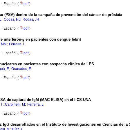
·
Español (
pdf
)
ico (PSA) dentro de la campaña de prevención del cáncer de próstata
;
;
L
Codas, HJ
Rodas, JH
·
Español (
pdf
)
e interferón-
g
en pacientes con dengue febril
;
i, MM
Ferreira, L
·
Español (
pdf
)
-nucleares en pacientes con sospecha clínica de LES
;
guá, E
Granados, E
·
Español (
pdf
)
ISA de captura de IgM (MAC ELISA) en el IICS-UNA
;
;
 T
Carpinelli, M
Ferreira, L
·
Español (
pdf
)
 IgG desarrollados en el Instituto de Investigaciones en Ciencias de la
;
elli, M
Díaz, C