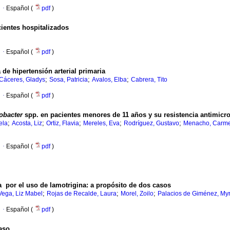
·
Español (
pdf
)
ientes hospitalizados
·
Español (
pdf
)
 de hipertensión arterial primaria
;
;
;
Cáceres, Gladys
Sosa, Patricia
Avalos, Elba
Cabrera, Tito
·
Español (
pdf
)
obacter
spp. en pacientes menores de 11 años y su resistencia antimicro
;
;
;
;
;
ela
Acosta, Liz
Ortiz, Flavia
Mereles, Eva
Rodríguez, Gustavo
Menacho, Carm
·
Español (
pdf
)
 por el uso de lamotrigina: a propósito de dos casos
;
;
;
Vega, Liz Mabel
Rojas de Recalde, Laura
Morel, Zoilo
Palacios de Giménez, My
·
Español (
pdf
)
aso