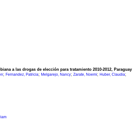
biana a las drogas de elección para tratamiento 2010-2012, Paraguay
;
;
;
;
;
en
Fernandez, Patricia
Melgarejo, Nancy
Zarate, Noemi
Huber, Claudia
riam