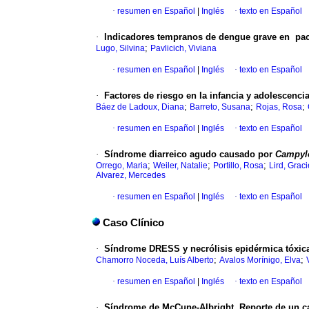
·
resumen en Español
|
Inglés
·
texto en Español
·
Indicadores tempranos de dengue grave en pac
;
Lugo, Silvina
Pavlicich, Viviana
·
resumen en Español
|
Inglés
·
texto en Español
·
Factores de riesgo en la infancia y adolescencia
;
;
;
Báez de Ladoux, Diana
Barreto, Susana
Rojas, Rosa
·
resumen en Español
|
Inglés
·
texto en Español
·
Síndrome diarreico agudo causado por
Campyl
;
;
;
Orrego, Maria
Weiler, Natalie
Portillo, Rosa
Lird, Graci
Alvarez, Mercedes
·
resumen en Español
|
Inglés
·
texto en Español
Caso Clínico
·
Síndrome DRESS y necrólisis epidérmica tóxica
;
;
Chamorro Noceda, Luís Alberto
Avalos Morínigo, Elva
·
resumen en Español
|
Inglés
·
texto en Español
·
Síndrome de McCune-Albright. Reporte de un c