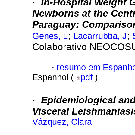
·
In-Hospital Weight 
Newborns at the Centr
Paraguay: Compariso
;
;
Genes, L
Lacarrubba, J
Colaborativo NEOCOS
·
resumo em Espanho
Espanhol (
pdf
)
·
Epidemiological and 
Visceral Leishmaniasi
Vázquez, Clara