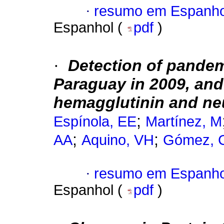
·
resumo em Espanho
Espanhol (
pdf
)
·
Detection of pandem
Paraguay in 2009, and 
hemagglutinin and ne
;
Espínola, EE
Martínez, M
;
;
AA
Aquino, VH
Gómez, 
·
resumo em Espanho
Espanhol (
pdf
)