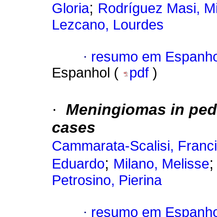
;
Gloria
Rodríguez Masi, Mi
Lezcano, Lourdes
·
resumo em Espanho
Espanhol (
pdf
)
·
Meningiomas
in ped
cases
Cammarata-Scalisi, Franc
;
Eduardo
Milano, Melisse
Petrosino, Pierina
·
resumo em Espanho