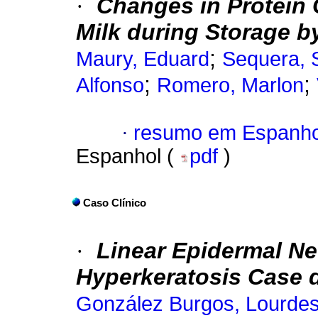
·
Changes in Protein 
Milk during Storage b
;
Maury, Eduard
Sequera, S
;
;
Alfonso
Romero, Marlon
·
resumo em Espanho
Espanhol (
pdf
)
Caso Clínico
·
Linear Epidermal Ne
Hyperkeratosis Case d
González Burgos, Lourde