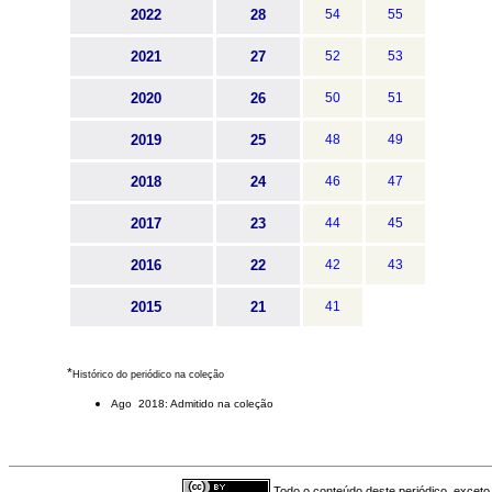
2022
28
54
55
2021
27
52
53
2020
26
50
51
2019
25
48
49
2018
24
46
47
2017
23
44
45
2016
22
42
43
2015
21
41
*
Histórico do periódico na coleção
Ago 2018: Admitido na coleção
Todo o conteúdo deste periódico, exceto 