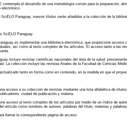
ontempla el desarrollo de una metodología común para la preparación, alm
o electrónico.
o SciELO Paraguay, nuevos títulos serán añadidos a la colección de la bibliot
tio SciELO Paraguay.
 Paraguay es implementar una biblioteca electrónica, que proporcione acceso 
duales, así como al texto completo de los artículos. El acceso tanto a las re
queda.
ay incluye revistas científicas nacionales del área de la salud, previamente
dad. La colección incluye las revistas Anales de la Facultad de Ciencias Médi
 actualizado tanto en forma como en contenido, en la medida en que el proye
na acceso a su colección de revistas mediante una lista alfabética de título
ublicadores, ciudad de publicación y materia.
ona acceso al texto completo de los artículos por medio de un índice de autor
l artículo como nombres de autores, palabras del título, materias y palabras
ara llamar la correspondiente página de acceso.