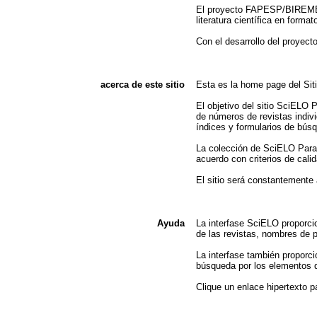
El proyecto FAPESP/BIREME c
literatura científica en format
Con el desarrollo del proyect
acerca de este sitio
Esta es la home page del Si
El objetivo del sitio SciELO
de números de revistas indivi
índices y formularios de bús
La colección de SciELO Paragu
acuerdo con criterios de cali
El sitio será constantemente
Ayuda
La interfase SciELO proporcio
de las revistas, nombres de p
La interfase también proporci
búsqueda por los elementos de
Clique un enlace hipertexto p