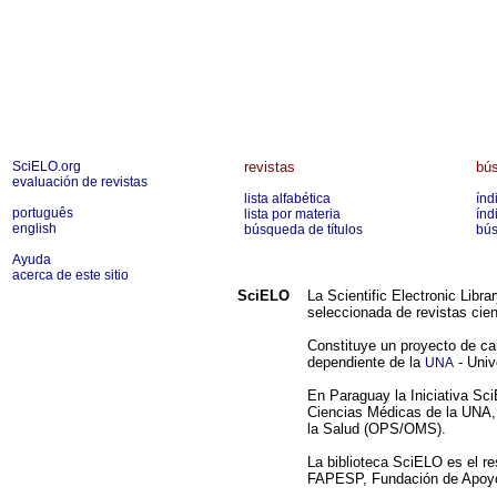
SciELO.org
revistas
bús
evaluación de revistas
lista alfabética
índ
português
lista por materia
índ
english
búsqueda de títulos
bús
Ayuda
acerca de este sitio
SciELO
La Scientific Electronic Libr
seleccionada de revistas cien
Constituye un proyecto de ca
dependiente de la
- Univ
UNA
En Paraguay la Iniciativa Sci
Ciencias Médicas de la UNA, 
la Salud (OPS/OMS).
La biblioteca SciELO es el r
FAPESP, Fundación de Apoyo a