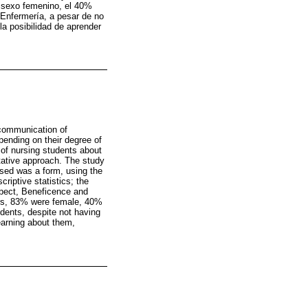
l sexo femenino, el 40%
Enfermería, a pesar de no
la posibilidad de aprender
f communication of
pending on their degree of
 of nursing students about
tative approach. The study
used was a form, using the
riptive statistics; the
spect, Beneficence and
ars, 83% were female, 40%
dents, despite not having
earning about them,