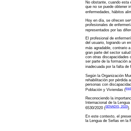
No obstante, cuando esta 
que no se puede obtener in
enfermedades, hábitos alime
Hoy en día, se ofrecen serv
profesionales de enfermerí
representados por las difer
El profesional de enfermerí
del usuario, logrando un en
más agradable, contrario a
gran parte del sector salu
con otras discapacidades 
ser parte de la formación 
inadecuada por la falta de
Según la Organización Mund
rehabilitación por pérdida 
personas con discapacidad
Inst
Población y Viviendas (
Reconociendo la importanc
Internacional de la Lengua
SENADIS, 2020
6530/2020 (
).
En este contexto, el prese
la Lengua de Señas en la 