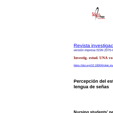
Revista investiga
versión impresa
ISSN
2070-
Investig. estud. UNA vo
https://doi.org/10.18004/rdgic.
Percepción del es
lengua de señas
Nursing students' p