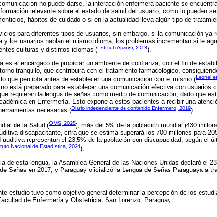
comunicación no puede darse, la interacción enfermera-paciente se encuentra
formación relevante sobre el estado de salud del usuario, como lo pueden se
nticios, hábitos de cuidado o si en la actualidad lleva algún tipo de tratamie
icios para diferentes tipos de usuarios, sin embargo, si la comunicación ya re
a y los usuarios hablan el mismo idioma, los problemas incrementan si le ag
Estruch Aparisi, 2019
entes culturas y distintos idiomas (
).
a es el encargado de propiciar un ambiente de confianza, con el fin de estabi
torno tranquilo, que contribuirá con el tratamiento farmacológico, consiguiend
Leonel et
 lo que percibía antes de establecer una comunicación con el mismo (
d no está preparado para establecer una comunicación efectiva con usuarios c
que requieren la lengua de señas como medio de comunicación, dado que est
académica en Enfermería. Esto expone a estos pacientes a recibir una atenció
Diario independiente de contenido Enfermero, 2019
 herramientas necesarias (
).
OMS, 2025
ial de la Salud (
), más del 5% de la población mundial (430 millon
auditiva discapacitante, cifra que se estima superará los 700 millones para 2
 auditiva representan el 23,5% de la población con discapacidad, según el ú
ituto Nacional de Estadística, 2024
).
ia de esta lengua, la Asamblea General de las Naciones Unidas declaró el 2
 de Señas en 2017, y Paraguay oficializó la Lengua de Señas Paraguaya a tr
nte estudio tuvo como objetivo general determinar la percepción de los estud
Facultad de Enfermería y Obstetricia, San Lorenzo, Paraguay.