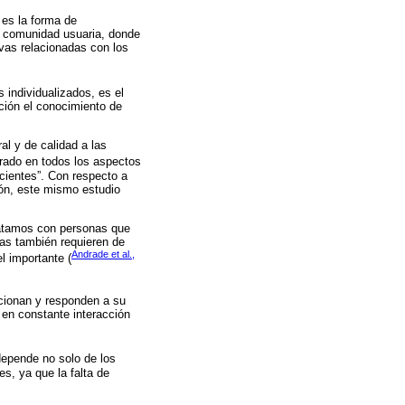
 es la forma de
a comunidad usuaria, donde
ivas relacionadas con los
 individualizados, es el
cción el conocimiento de
al y de calidad a las
urado en todos los aspectos
cientes”. Con respecto a
ión, este mismo estudio
tratamos con personas que
nas también requieren de
Andrade et al.,
l importante (
ccionan y responden a su
 en constante interacción
 depende no solo de los
s, ya que la falta de