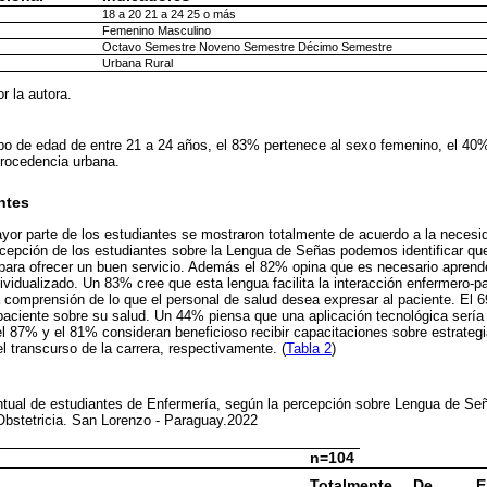
18 a 20 21 a 24 25 o más
Femenino Masculino
Octavo Semestre Noveno Semestre Décimo Semestre
Urbana Rural
r la autora.
po de edad de entre 21 a 24 años, el 83% pertenece al sexo femenino, el 40
rocedencia urbana.
ntes
ayor parte de los estudiantes se mostraron totalmente de acuerdo a la necesi
cepción de los estudiantes sobre la Lengua de Señas podemos identificar qu
para ofrecer un buen servicio. Además el 82% opina que es necesario aprend
ndividualizado. Un 83% cree que esta lengua facilita la interacción enfermero-
 comprensión de lo que el personal de salud desea expresar al paciente. El 
paciente sobre su salud. Un 44% piensa que una aplicación tecnológica sería 
l 87% y el 81% consideran beneficioso recibir capacitaciones sobre estrate
 transcurso de la carrera, respectivamente. (
Tabla 2
)
entual de estudiantes de Enfermería, según la percepción sobre Lengua de Se
Obstetricia. San Lorenzo - Paraguay.2022
n=104
Totalmente
De
E