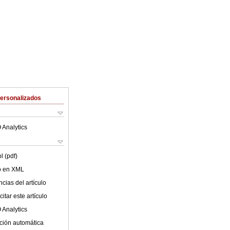
Personalizados
 Analytics
l (pdf)
lo en XML
cias del artículo
itar este artículo
 Analytics
ción automática