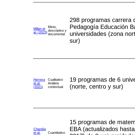
298 programas carrera 
Pedagogía Educación Bá
Mixto,
Millan et
descriptivo y
al. (2023
)
universidades (zona nort
documental
sur)
19 programas de 6 univ
Herrera
Cualitativo
et al.
Análisis
(norte, centro y sur)
(2021
)
contextual
15 programas de matem
EBA (actualizados hasta
Chandía
et al.
Cuantitativo