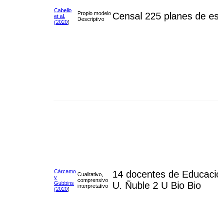
Cabello
Propio modelo
Censal 225 planes de es
et al.
Descriptivo
(2020
)
Cárcamo
14 docentes de Educaci
Cualitativo,
y
comprensivo
Gubbins
U. Ñuble 2 U Bio Bio
interpretativo
(2020
)