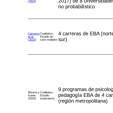
2017) de 8 universidade
(2021
)
no probabilístico
4 carreras de EBA (norte
Carrasco
Cualitativo,
et al.
Estudio de
sur)
(2023
)
caso múltiples
9 programas de psicolog
Moreno y
Cualitativo,
pedagogía EBA de 4 car
Gaete
Estudio
(2020)
exploratorio
(región metropolitana)