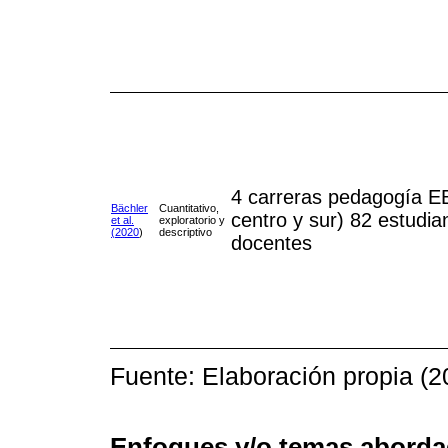
4 carreras pedagogía EB
Bächler
Cuantitativo,
centro y sur) 82 estudia
et al.
exploratorio y
(2020
)
descriptivo
docentes
Fuente: Elaboración propia (2
Enfoques y/o temas aborda