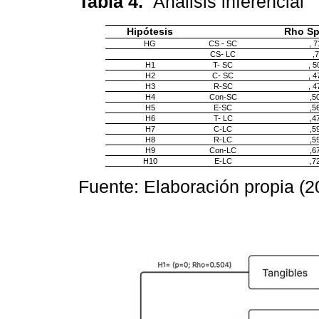
Tabla 4.
Análisis inferencial
Hipótesis
Rho S
HG
CS - SC
, 7
CS- LC
,
H1
T- SC
, 5
H2
C- SC
, 4
H3
R-SC
, 4
H4
Con-SC
,5
H5
E-SC
,5
H6
T- LC
,4
H7
C-LC
,5
H8
R-LC
,5
H9
Con-LC
,6
H10
E-LC
,7
Fuente: Elaboración propia (2