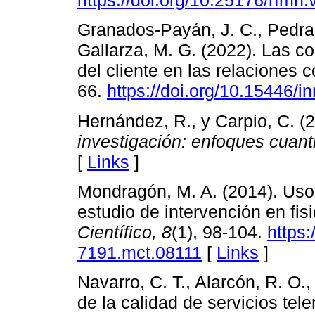
https://doi.org/10.25176/rfmh
Granados-Payán, J. C., Pedraz
Gallarza, M. G. (2022). Las co
del cliente en las relaciones
66.
https://doi.org/10.15446/
Hernández, R., y Carpio, C. (
investigación: enfoques cuanti
[
Links
]
Mondragón, M. A. (2014). Uso
estudio de intervención en fis
Científico, 8
(1), 98-104.
https:
7191.mct.08111
[
Links
]
Navarro, C. T., Alarcón, R. O.
de la calidad de servicios tel