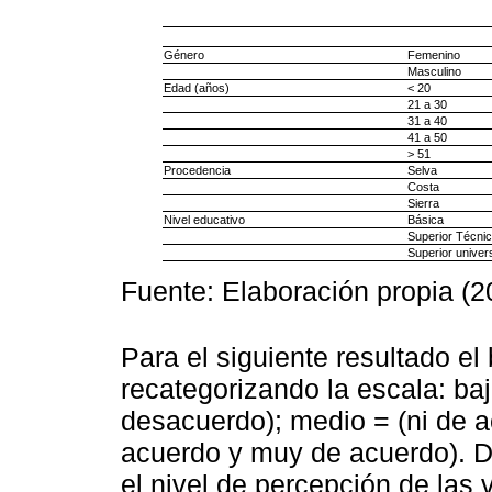
Género
Femenino
Masculino
Edad (años)
< 20
21 a 30
31 a 40
41 a 50
> 51
Procedencia
Selva
Costa
Sierra
Nivel educativo
Básica
Superior Técni
Superior univers
Fuente: Elaboración propia (2
Para el siguiente resultado el
recategorizando la escala: b
desacuerdo); medio = (ni de a
acuerdo y muy de acuerdo). De
el nivel de percepción de las