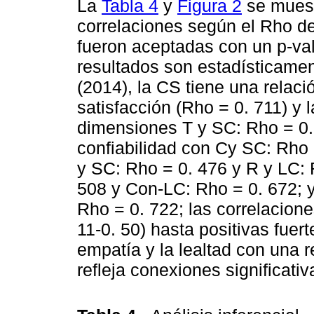
La
Tabla 4
y
Figura 2
se muest
correlaciones según el Rho d
fueron aceptadas con un p-val
resultados son estadísticame
(2014), la CS tiene una relaci
satisfacción (Rho = 0. 711) y l
dimensiones T y SC: Rho = 0. 
confiabilidad con Cy SC: Rho 
y SC: Rho = 0. 476 y R y LC: 
508 y Con-LC: Rho = 0. 672; y
Rho = 0. 722; las correlacion
11-0. 50) hasta positivas fuer
empatía y la lealtad con una r
refleja conexiones significativ