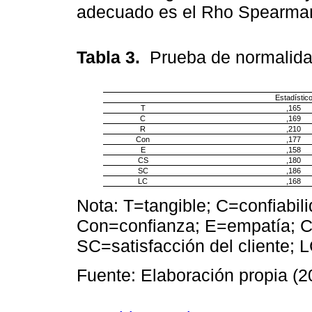
adecuado es el Rho Spearman 
Tabla 3.
Prueba de normali
Estadístic
T
,165
C
,169
R
,210
Con
,177
E
,158
CS
,180
SC
,186
LC
,168
Nota: T=tangible; C=confiabil
Con=confianza; E=empatía; CS
SC=satisfacción del cliente; L
Fuente: Elaboración propia (2