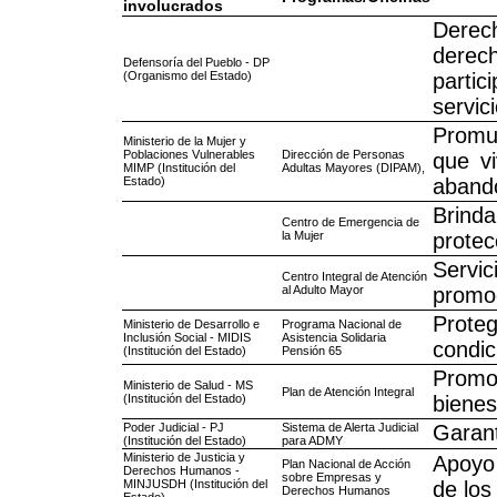
involucrados
Derec
dere
Defensoría del Pueblo - DP
(Organismo del Estado)
parti
servic
Promu
Ministerio de la Mujer y
Poblaciones Vulnerables
Dirección de Personas
que vi
MIMP (Institución del
Adultas Mayores (DIPAM),
Estado)
aband
Brind
Centro de Emergencia de
la Mujer
protec
Servic
Centro Integral de Atención
al Adulto Mayor
promo
Prote
Ministerio de Desarrollo e
Programa Nacional de
Inclusión Social - MIDIS
Asistencia Solidaria
condic
(Institución del Estado)
Pensión 65
Promov
Ministerio de Salud - MS
Plan de Atención Integral
(Institución del Estado)
bienes
Poder Judicial - PJ
Sistema de Alerta Judicial
Garant
(Institución del Estado)
para ADMY
Ministerio de Justicia y
Apoyo 
Plan Nacional de Acción
Derechos Humanos -
sobre Empresas y
MINJUSDH (Institución del
de los
Derechos Humanos
Estado)