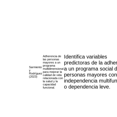
Identifica variables
Adherencia de
las personas
predictoras de la adhe
mayores a un
programa
Sarmiento
a un programa social 
multidimensional
y
para mejorar la
Rodríguez
personas mayores con
calidad de vida
(2023)
relacionada con
independencia multifun
la salud y la
capacidad
o dependencia leve.
funcional.