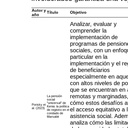
Autor y
Título
Objetivo
año
Analizar, evaluar y
comprender la
implementación de
programas de pension
sociales, con un enfoq
particular en la
implementación y el re
de beneficiarios
especialmente en aque
con altos niveles de p
que se encuentran en 
remotas y marginadas,
La pensión
social
cómo estos desafíos a
"universal" de
Porisky et
Kenia: la política
al. (2023)
el acceso equitativo a 
de registro en el
condado de
asistencia social. Ade
Marsabit
analiza cómo las limit