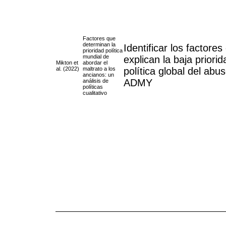
Factores que
determinan la
Identificar los factores
prioridad política
mundial de
explican la baja priorid
Mikton et
abordar el
al. (2022)
maltrato a los
política global del abus
ancianos: un
ADMY
análisis de
políticas
cualitativo