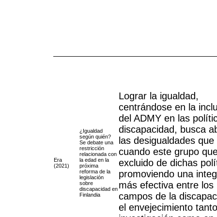
Lograr la igualdad,
centrándose en la incl
del ADMY en las políti
discapacidad, busca a
¿Igualdad
según quién?
las desigualdades que
Se debate una
restricción
cuando este grupo qu
relacionada con
Era
la edad en la
excluido de dichas polí
(2021)
próxima
reforma de la
promoviendo una integ
legislación
más efectiva entre los
sobre
discapacidad en
campos de la discapac
Finlandia
el envejecimiento tanto