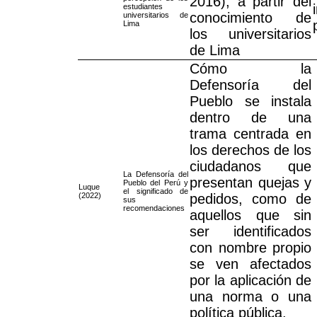
2016), a partir del
estudiantes
conocimiento de
universitarios de
Lima
los universitarios
de Lima
Cómo la
Defensoría del
Pueblo se instala
dentro de una
trama centrada en
los derechos de los
ciudadanos que
La Defensoría del
presentan quejas y
Pueblo del Perú y
Luque
el significado de
(2022)
pedidos, como de
sus
recomendaciones
aquellos que sin
ser identificados
con nombre propio
se ven afectados
por la aplicación de
una norma o una
política pública.