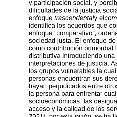
y participación social, y perc
dificultades de la justicia so
enfoque
trascendental
y el
comp
identifica los acuerdos que c
enfoque “comparativo”, ordena 
sociedad justa. El enfoque de
como contribución primordial l
distributiva introduciendo una 
interpretaciones de justicia. A
los grupos vulnerables la cua
personas encuentran sus dere
hayan perjudicados entre otro
la persona para enfrentar cual
socioeconómicas, las desigual
acceso y la calidad de los se
2021), por esta razón, se ha l