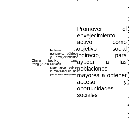
Promover el
envejecimiento
activo como
objetivo social
Inclusión en el
transporte público
indirecto, para
y envejecimiento
Zhang &
activo: Una
ayudar a las
Yang (2024)
revisión
poblaciones
sistemática sobre
la movilidad de las
mayores a obtener
personas mayores
acceso y
oportunidades
sociales