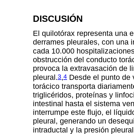
DISCUSIÓN
El quilotórax representa una e
derrames pleurales, con una 
cada 10.000 hospitalizaciones
obstrucción del conducto torác
provoca la extravasación de lin
3
4
pleural.
,
Desde el punto de v
torácico transporta diariamente 
triglicéridos, proteínas y linfo
intestinal hasta el sistema v
interrumpe este flujo, el líqui
pleural, generando un desequili
intraductal y la presión pleura