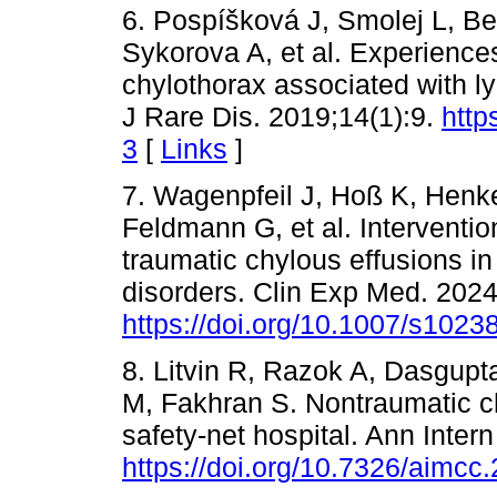
6. Pospíšková J, Smolej L, B
Sykorova A, et al. Experiences
chylothorax associated with l
J Rare Dis. 2019;14(1):9.
http
3
[
Links
]
7. Wagenpfeil J, Hoß K, Henke
Feldmann G, et al. Interventio
traumatic chylous effusions in
disorders. Clin Exp Med. 2024
https://doi.org/10.1007/s102
8. Litvin R, Razok A, Dasgupt
M, Fakhran S. Nontraumatic ch
safety-net hospital. Ann Inter
https://doi.org/10.7326/aimcc