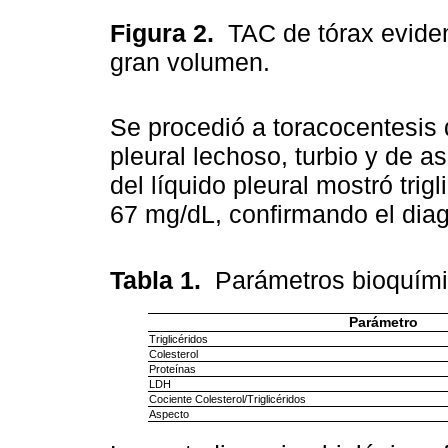
Figura 2.
TAC de tórax evide
gran volumen.
Se procedió a toracocentesis 
pleural lechoso, turbio y de a
del líquido pleural mostró trig
67 mg/dL, confirmando el diagn
Tabla 1.
Parámetros bioquímic
Parámetro
Triglicéridos
Colesterol
Proteínas
LDH
Cociente Colesterol/Triglicéridos
Aspecto