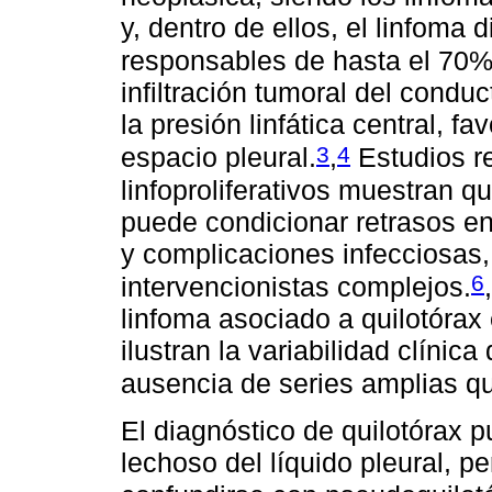
y, dentro de ellos, el linfoma 
responsables de hasta el 70%
infiltración tumoral del condu
la presión linfática central, fa
3
4
espacio pleural.
,
Estudios re
linfoproliferativos muestran q
puede condicionar retrasos en
y complicaciones infecciosas,
6
intervencionistas complejos.
,
linfoma asociado a quilotórax
ilustran la variabilidad clínic
ausencia de series amplias qu
El diagnóstico de quilotórax p
lechoso del líquido pleural, 