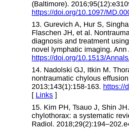
(Baltimore). 2016;95(12):e310
https://doi.org/10.1097/MD.
13. Gurevich A, Hur S, Singh
Flaschen JH, et al. Nontrauma
diagnosis and treatment usin
novel lymphatic imaging. Ann
https://doi.org/10.1513/Ann
14. Nadolski GJ, Itkin M. Thor
nontraumatic chylous effusion:
2013;143(1):158-163.
https:/
[
Links
]
15. Kim PH, Tsauo J, Shin JH.
chylothorax: a systematic rev
Radiol. 2018;29(2):194–202.e