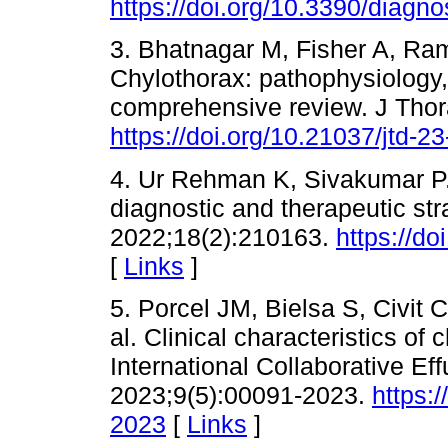
https://doi.org/10.3390/diagn
3. Bhatnagar M, Fisher A, Ram
Chylothorax: pathophysiolog
comprehensive review. J Thor
https://doi.org/10.21037/jtd-2
4. Ur Rehman K, Sivakumar P.
diagnostic and therapeutic str
2022;18(2):210163.
https://d
[
Links
]
5. Porcel JM, Bielsa S, Civit 
al. Clinical characteristics of 
International Collaborative E
2023;9(5):00091-2023.
https:
2023
[
Links
]