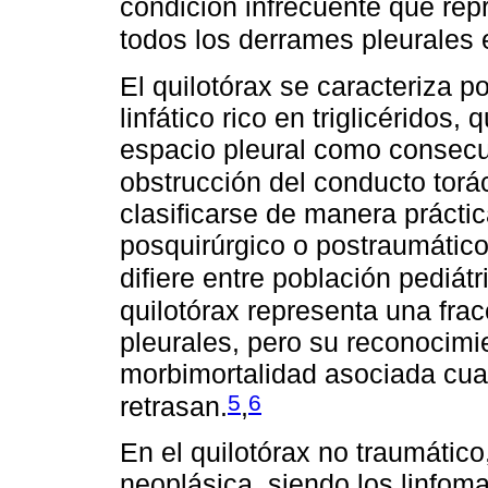
condición infrecuente que re
todos los derrames pleurales 
El quilotórax se caracteriza p
linfático rico en triglicéridos, 
espacio pleural como consecue
obstrucción del conducto torác
clasificarse de manera prácti
posquirúrgico o postraumático
difiere entre población pediátr
quilotórax representa una fra
pleurales, pero su reconocimie
morbimortalidad asociada cua
5
6
retrasan.
,
En el quilotórax no traumático
neoplásica, siendo los linfoma