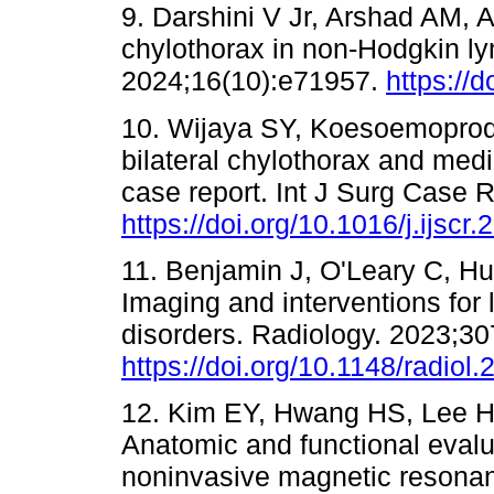
9. Darshini V Jr, Arshad AM, 
chylothorax in non-Hodgkin 
2024;16(10):e71957.
https://
10. Wijaya SY, Koesoemoprod
bilateral chylothorax and me
case report. Int J Surg Case
https://doi.org/10.1016/j.ijsc
11. Benjamin J, O'Leary C, Hu
Imaging and interventions for
disorders. Radiology. 2023;3
https://doi.org/10.1148/radiol
12. Kim EY, Hwang HS, Lee HY
Anatomic and functional evalua
noninvasive magnetic resona