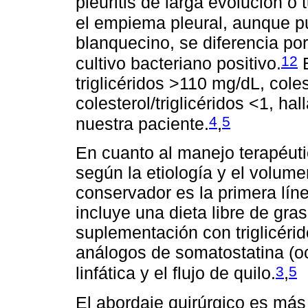
pleuritis de larga evolución o 
el empiema pleural, aunque pu
blanquecino, se diferencia po
12
cultivo bacteriano positivo.
E
triglicéridos >110 mg/dL, cole
colesterol/triglicéridos <1, h
4
5
nuestra paciente.
,
En cuanto al manejo terapéutic
según la etiología y el volume
conservador es la primera lín
incluye una dieta libre de gra
suplementación con triglicéri
análogos de somatostatina (oc
3
5
linfática y el flujo de quilo.
,
El abordaje quirúrgico es más