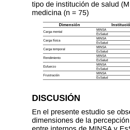
tipo de institución de salud 
medicina (n = 75)
Dimensión
Instituci
MINSA
Carga mental
EsSalud
MINSA
Carga física
EsSalud
MINSA
Carga temporal
EsSalud
MINSA
Rendimiento
EsSalud
MINSA
Esfuerzo
EsSalud
MINSA
Frustración
EsSalud
DISCUSIÓN
En el presente estudio se obse
dimensiones de la percepción
entre internos de MINSA y Es