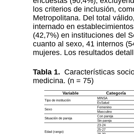
encuestas (90,4%), excluyénd
los criterios de inclusión, co
Metropolitana. Del total válido
internado en establecimientos
(42,7%) en instituciones del 
cuanto al sexo, 41 internos (
mujeres. Los resultados detal
Tabla 1.
Características soci
medicina. (n = 75)
Variable
Categoría
MINSA
Tipo de institución
EsSalud
Femenino
Sexo
Masculino
Con pareja
Situación de pareja
Sin pareja
23-24
25-27
Edad (rango)