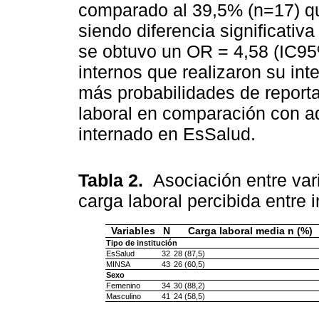
comparado al 39,5% (n=17) qu
siendo diferencia significativa
se obtuvo un OR = 4,58 (IC95
internos que realizaron su in
más probabilidades de reporta
laboral en comparación con aq
internado en EsSalud.
Tabla 2.
Asociación entre var
carga laboral percibida entre 
Variables
N
Carga laboral media n (%)
Tipo de institución
EsSalud
32
28 (87,5)
MINSA
43
26 (60,5)
Sexo
Femenino
34
30 (88,2)
Masculino
41
24 (58,5)