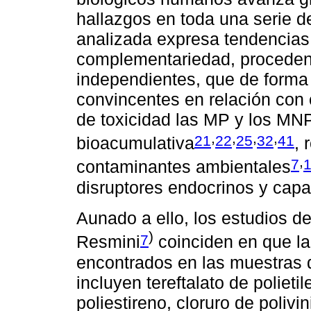
hallazgos en toda una serie de 
analizada expresa tendencias
complementariedad, procedent
independientes, que de forma
convincentes en relación con
de toxicidad las MP y los MN
,
,
,
,
21
22
25
32
41
bioacumulativa
, 
,
7
contaminantes ambientales
disruptores endocrinos y capa
Aunado a ello, los estudios de
)
7
Resmini
coinciden en que la
encontrados en las muestras
incluyen tereftalato de polietile
poliestireno, cloruro de polivi