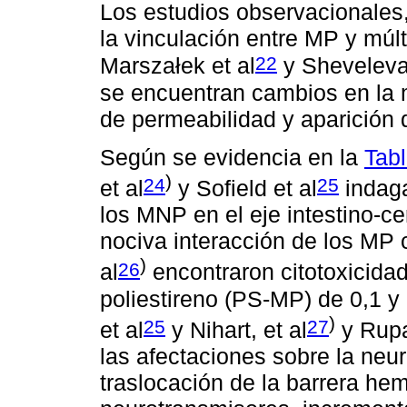
Los estudios observacionales,
la vinculación entre MP y múlt
22
Marszałek et al
y Sheveleva 
se encuentran cambios en la m
de permeabilidad y aparición d
Según se evidencia en la
Tabl
)
24
25
et al
y Sofield et al
indaga
los MNP en el eje intestino-c
nociva interacción de los MP 
)
26
al
encontraron citotoxicidad
poliestireno (PS-MP) de 0,1 y 
)
25
27
et al
y Nihart, et al
y Rupa
las afectaciones sobre la neur
traslocación de la barrera he