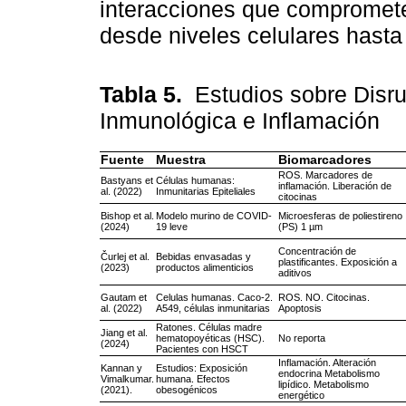
interacciones que comprometen
desde niveles celulares hasta
Tabla 5.
Estudios sobre Disr
Inmunológica e Inflamación
Fuente
Muestra
Biomarcadores
ROS. Marcadores de
Bastyans et
Células humanas:
inflamación. Liberación de
al. (2022)
Inmunitarias Epiteliales
citocinas
Bishop et al.
Modelo murino de COVID-
Microesferas de poliestireno
(2024)
19 leve
(PS) 1 µm
Concentración de
Čurlej et al.
Bebidas envasadas y
plastificantes. Exposición a
(2023)
productos alimenticios
aditivos
Gautam et
Celulas humanas. Caco-2.
ROS. NO. Citocinas.
al. (2022)
A549, células inmunitarias
Apoptosis
Ratones. Células madre
Jiang et al.
hematopoyéticas (HSC).
No reporta
(2024)
Pacientes con HSCT
Inflamación. Alteración
Kannan y
Estudios: Exposición
endocrina Metabolismo
Vimalkumar.
humana. Efectos
lipídico. Metabolismo
(2021).
obesogénicos
energético