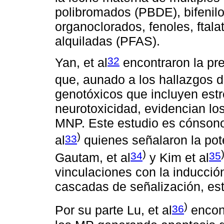
polibromados (PBDE), bifenilo
organoclorados, fenoles, ftalat
alquiladas (PFAS).
32
Yan, et al
encontraron la pr
que, aunado a los hallazgos de 
genotóxicos que incluyen estr
neurotoxicidad, evidencian l
MNP. Este estudio es cónsono 
)
33
al
quienes señalaron la pote
)
34
35
Gautam, et al
y Kim et al
vinculaciones con la inducción
cascadas de señalización, est
)
36
Por su parte Lu, et al
encont