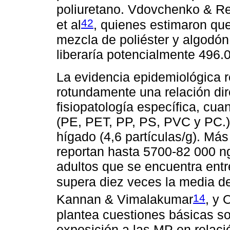
poliuretano. Vdovchenko & R
42
et al
, quienes estimaron qu
mezcla de poliéster y algodón l
liberaría potencialmente 496.03
La evidencia epidemiológica r
rotundamente una relación dir
fisiopatología específica, cu
(PE, PET, PP, PS, PVC y PC.) 
hígado (4,6 partículas/g). Má
reportan hasta 5700-82 000 ng
adultos que se encuentra ent
supera diez veces la media de
14
Kannan & Vimalakumar
, y 
plantea cuestiones básicas sob
exposición a las MP en relació