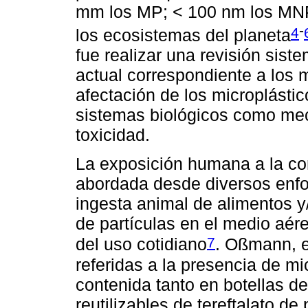
mm los MP; < 100 nm los MNP)
-
4
los ecosistemas del planeta
fue realizar una revisión siste
actual correspondiente a los 
afectación de los microplásti
sistemas biológicos como me
toxicidad.
La exposición humana a la c
abordada desde diversos enfo
ingesta animal de alimentos y
de partículas en el medio aér
7
del uso cotidiano
. Oßmann, e
referidas a la presencia de mi
contenida tanto en botellas d
reutilizables de tereftalato de