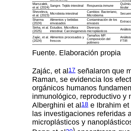
Marszałek,
Química
Sangre. Tejido intestinal
Respuesta inmune
et al. (2024)
tisular
Sheveleva,
Cambios: Bacteriano,
Microbiota intestinal
Secuen
et al. (2023)
Microbioma
Sharma
Alimentos y bebidas
Contaminación de los
Extrac
(2024)
envasados
envases
Sinha, et al.
Estudios. Microflora
Diversos
Análisis
(2025)
intestinal. Carcinogenesis
microplásticos
Tamaños MP.
Zajác, et al.
Alimentos procesados y
Análisi
Composición del
(2024)
frescos
FTIR
polímero
Fuente. Elaboración propia
17
Zajác, et al
señalaron que m
Raman, se evidencia los efec
orgánicos humanos fundamenta
inmunológico, reproductivo y 
18
Alberghini et al
e Ibrahim et 
las investigaciones referidas 
microplásticos y nanoplásticos
)
20