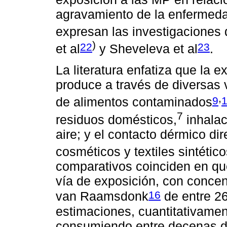
agravamiento de la enfermedad
expresan las investigaciones
)
22
23
et al
y Sheveleva et al
.
La literatura enfatiza que l
produce a través de diversas v
,
9
de alimentos contaminados
7
residuos domésticos,
inhalac
aire; y el contacto dérmico di
cosméticos y textiles sintétic
comparativos coinciden en que
vía de exposición, con concen
16
van Raamsdonk
de entre 26
estimaciones, cuantitativamen
consumiendo entre decenas de