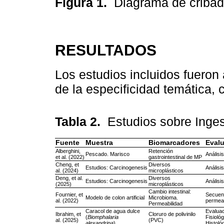
Figura 1.
Diagrama de criba
RESULTADOS
Los estudios incluidos fueron
de la especificidad temática,
Tabla 2.
Estudios sobre Inges
Fuente
Muestra
Biomarcadores
Eval
Alberghini,
Retención
Pescado. Marisco
Análisis
et al. (2022)
gastrointestinal de MP
Cheng, et
Diversos
Estudios: Carcinogenesis
Análisis
al. (2024)
microplásticos
Deng, et al.
Diversos
Estudios: Carcinogenesis
Análisis
(2025)
microplásticos
Cambio intestinal:
Fournier, et
Secuen
Modelo de colon artificial
Microbioma.
al. (2022)
permeab
Permeabilidad
Caracol de agua dulce
Evaluac
Ibrahim, et
Cloruro de polivinilo
(
Biomphalaria
Fisioló
al. (2025)
(PVC)
alexandrina
)
Histoló