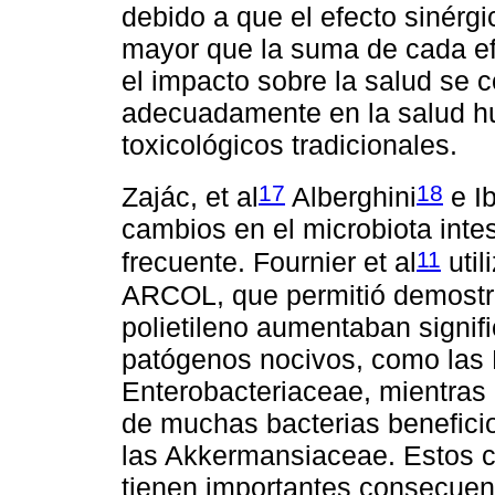
debido a que el efecto sinérg
mayor que la suma de cada efe
el impacto sobre la salud se c
adecuadamente en la salud h
toxicológicos tradicionales.
17
18
Zajác, et al
Alberghini
e Ib
cambios en el microbiota int
11
frecuente. Fournier et al
util
ARCOL, que permitió demostra
polietileno aumentaban signif
patógenos nocivos, como las 
Enterobacteriaceae, mientras 
de muchas bacterias benefici
las Akkermansiaceae. Estos c
tienen importantes consecuen