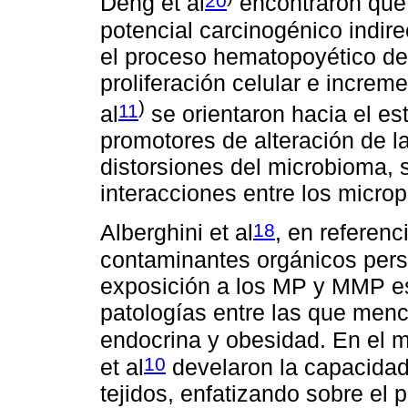
Deng et al
encontraron que 
potencial carcinogénico indire
el proceso hematopoyético de
proliferación celular e increm
)
11
al
se orientaron hacia el es
promotores de alteración de l
distorsiones del microbioma,
interacciones entre los microp
18
Alberghini et al
, en referen
contaminantes orgánicos pers
exposición a los MP y MMP est
patologías entre las que menc
endocrina y obesidad. En el m
10
et al
develaron la capacida
tejidos, enfatizando sobre el 