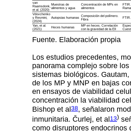
van
Muestras de
Concentración de MPs en
FTIR.
Raamsdonk,
alimentos y agua
alimentos
Rama
et al. (2020)
Vdovchenko
Composición del polímero.
y Resmini,
Autopsias humanas
FTIR
Fibra
(2024)
Yan, et al.
MP en heces. Correlación
Espec
Heces humanas
(2021)
con la gravedad de la EII
Cuest
Fuente. Elaboración propia
Los estudios precedentes, mos
panorama complejo sobre los 
sistemas biológicos. Gautam, 
de los MP y MNP en bajas con
en ensayos de viabilidad celul
concentración la viabilidad ce
38
Bishop et al
, señalaron mod
)
13
inmunitaria. Čurlej, et al
señ
como disruptores endocrinos 