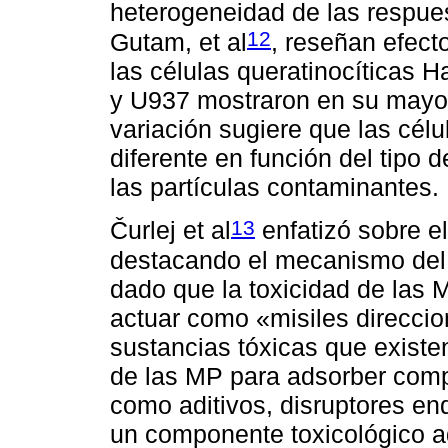
heterogeneidad de las respues
12
Gutam, et al
, reseñan efect
las células queratinocíticas 
y U937 mostraron en su mayorí
variación sugiere que las cél
diferente en función del tipo d
las partículas contaminantes.
13
Čurlej et al
enfatizó sobre el
destacando el mecanismo del “
dado que la toxicidad de las M
actuar como «misiles direccio
sustancias tóxicas que exist
de las MP para adsorber compu
como aditivos, disruptores e
un componente toxicológico a