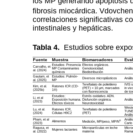
los MP generando apoptosis d
fibrosis miocárdica. Vdovche
correlaciones significativas 
intestinales y hepáticas.
Tabla 4.
Estudios sobre expos
Fuente
Muestra
Biomarcadores
Eva
Estudios: Presencia
Efectos orgánicos.
Carvalho, et
MP Contaminantes
Genotoxicidad.
Anális
al. (2024)
químicos
Biodistribución
Gautam, et
Estudios: Pulmón-
Diversos microplásticos
Anális
al. (2025)
MP
Tereftalato de polietileno
IVIS 
Kim, et al.
Ratones ICR (CD-
(PET) < 10 µm, marcados
in vi
(2025b)
1®)
con fluorescencia
de tox
Estudios:
Estrés oxidativo. ADN.
Li, et al
Exposición humana.
Disfunción orgánica.
Anális
(2023)
Efectos tóxicos
Neurotoxicidad
Weste
Lu, et al.
Ratones ICR,
Tereftalato de polietileno
TUNEL
(2024)
Células H9C2
(PET)
Análi
Pham, et al
Análi
o
Alimentos
Medición, MP/peso, MP/N
(2023)
Carlo
Ragusa, et
Micropartículas en leche
Micro
Mujeres lactantes
al. (2022)
materna
Rama