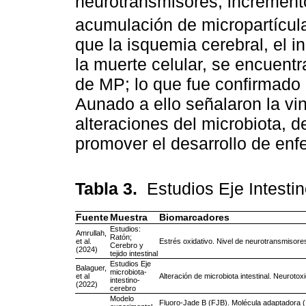
neurotransmisores, incremento
acumulación de micropartícula
que la isquemia cerebral, el in
la muerte celular, se encuent
de MP; lo que fue confirmado 
Aunado a ello señalaron la vi
alteraciones del microbiota, d
promover el desarrollo de en
Tabla 3.
Estudios Eje Intest
Fuente
Muestra
Biomarcadores
Estudios:
Amrullah,
Ratón;
et al.
Estrés oxidativo. Nivel de neurotransmisore
Cerebro y
(2024)
tejido intestinal
Estudios Eje
Balaguer,
microbiota-
et al
Alteración de microbiota intestinal. Neurotox
intestino-
(2022)
cerebro
Modelo
Fluoro-Jade B (FJB). Molécula adaptadora (