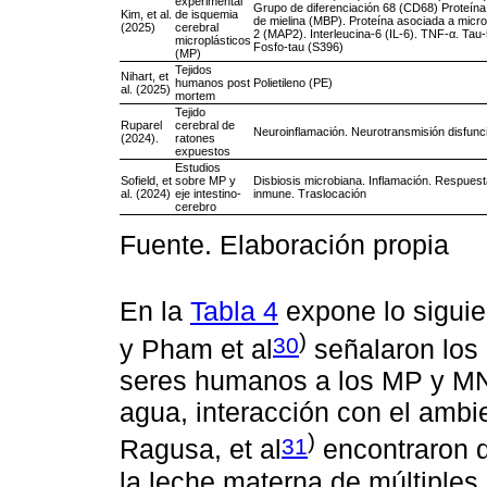
experimental
Grupo de diferenciación 68 (CD68) Proteína
Kim, et al.
de isquemia
de mielina (MBP). Proteína asociada a micro
(2025)
cerebral
2 (MAP2). Interleucina-6 (IL-6). TNF-α. Tau-
microplásticos
Fosfo-tau (S396)
(MP)
Tejidos
Nihart, et
humanos post
Polietileno (PE)
al. (2025)
mortem
Tejido
Ruparel
cerebral de
Neuroinflamación. Neurotransmisión disfunci
(2024).
ratones
expuestos
Estudios
Sofield, et
sobre MP y
Disbiosis microbiana. Inflamación. Respuest
al. (2024)
eje intestino-
inmune. Traslocación
cerebro
Fuente. Elaboración propia
En la
Tabla 4
expone lo siguien
)
30
y Pham et al
señalaron los 
seres humanos a los MP y MNP,
agua, interacción con el ambie
)
31
Ragusa, et al
encontraron qu
la leche materna de múltiple