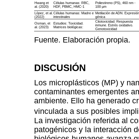
Hwang et
Células humanas: RBC,
Poliestireno (PS), 460 nm -
al. (2020)
HDF, PBMC, HMC-1
100 µm
López, et al.
Células humanas: Madre e
Metilación de ADN. Expresió
(2022)
intestinales
génica
Citotoxicidad. Respuesta
Osman, et
Estudios: Toxicidad.
inmune. Estrés oxidativo.
al. (2023)
Matrices biológicas:
Genotoxicidad
Fuente. Elaboración propia.
DISCUSIÓN
Los microplásticos (MP) y nan
contaminantes emergentes amp
ambiente. Ello ha generado cr
vinculada a sus posibles imp
La investigación referida al
patogénicos y la interacción d
biológicos humanos avanza gr