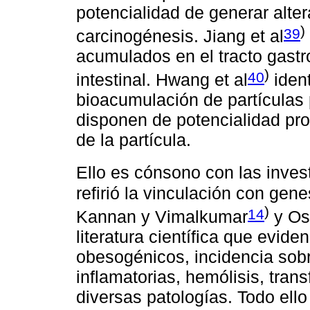
potencialidad de generar alte
)
39
carcinogénesis. Jiang et al
acumulados en el tracto gastro
)
40
intestinal. Hwang et al
ident
bioacumulación de partículas 
disponen de potencialidad pro
de la partícula.
Ello es cónsono con las inves
refirió la vinculación con gen
)
14
Kannan y Vimalkumar
y Os
literatura científica que evide
obesogénicos, incidencia sob
inflamatorias, hemólisis, tran
diversas patologías. Todo ello