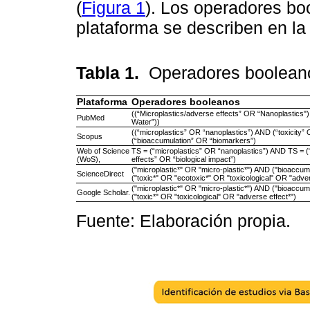
(
Figura 1
). Los operadores bo
plataforma se describen en l
Tabla 1.
Operadores boolean
Plataforma
Operadores booleanos
((“Microplastics/adverse effects” OR “Nanoplastics
PubMed
Water”))
((“microplastics” OR “nanoplastics”) AND (“toxicity”
Scopus
(“bioaccumulation” OR “biomarkers”)
Web of Science
TS = (“microplastics” OR “nanoplastics”) AND TS = (
(WoS),
effects” OR “biological impact”)
("microplastic*" OR "micro-plastic*") AND ("bioaccu
ScienceDirect
("toxic*" OR "ecotoxic*" OR "toxicological" OR "adver
("microplastic*" OR "micro-plastic*") AND ("bioaccu
Google Scholar.
("toxic*" OR "toxicological" OR "adverse effect*")
Fuente: Elaboración propia.