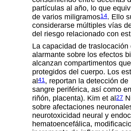
partículas al año, lo que equi
14
de varios miligramos
. Ello 
considerarse múltiples vías d
del riesgo relacionado con es
La capacidad de traslocación 
alarmante sobre los efectos 
alcanzan compartimentos que 
protegidos del cuerpo. Los es
41
al
, reportan la detección d
sangre periférica, así como e
27
riñón, placenta). Kim et al
Ni
sobre afectaciones neuronale
neurotoxicidad neural y endocr
hematoencefálica, modificaci