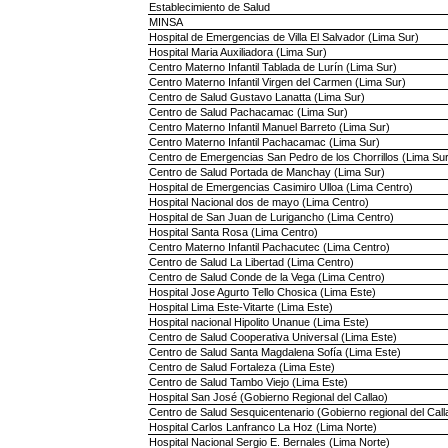
Establecimiento de Salud
MINSA
Hospital de Emergencias de Villa El Salvador (Lima Sur)
Hospital Maria Auxiliadora (Lima Sur)
Centro Materno Infantil Tablada de Lurín (Lima Sur)
Centro Materno Infantil Virgen del Carmen (Lima Sur)
Centro de Salud Gustavo Lanatta (Lima Sur)
Centro de Salud Pachacamac (Lima Sur)
Centro Materno Infantil Manuel Barreto (Lima Sur)
Centro Materno Infantil Pachacamac (Lima Sur)
Centro de Emergencias San Pedro de los Chorrillos (Lima Sur
Centro de Salud Portada de Manchay (Lima Sur)
Hospital de Emergencias Casimiro Ulloa (Lima Centro)
Hospital Nacional dos de mayo (Lima Centro)
Hospital de San Juan de Lurigancho (Lima Centro)
Hospital Santa Rosa (Lima Centro)
Centro Materno Infantil Pachacutec (Lima Centro)
Centro de Salud La Libertad (Lima Centro)
Centro de Salud Conde de la Vega (Lima Centro)
Hospital Jose Agurto Tello Chosica (Lima Este)
Hospital Lima Este-Vitarte (Lima Este)
Hospital nacional Hipolito Unanue (Lima Este)
Centro de Salud Cooperativa Universal (Lima Este)
Centro de Salud Santa Magdalena Sofía (Lima Este)
Centro de Salud Fortaleza (Lima Este)
Centro de Salud Tambo Viejo (Lima Este)
Hospital San José (Gobierno Regional del Callao)
Centro de Salud Sesquicentenario (Gobierno regional del Call
Hospital Carlos Lanfranco La Hoz (Lima Norte)
Hospital Nacional Sergio E. Bernales (Lima Norte)