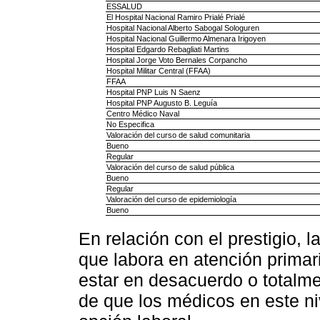
ESSALUD
El Hospital Nacional Ramiro Prialé Prialé
Hospital Nacional Alberto Sabogal Sologuren
Hospital Nacional Guillermo Almenara Irigoyen
Hospital Edgardo Rebagliati Martins
Hospital Jorge Voto Bernales Corpancho
Hospital Militar Central (FFAA)
FFAA
Hospital PNP Luis N Saenz
Hospital PNP Augusto B. Leguía
Centro Médico Naval
No Especifica
Valoración del curso de salud comunitaria
Bueno
Regular
Valoración del curso de salud pública
Bueno
Regular
Valoración del curso de epidemiología
Bueno
En relación con el prestigio, 
que labora en atención primar
estar en desacuerdo o totalm
de que los médicos en este niv