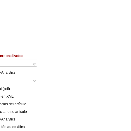
Personalizados
 Analytics
l (pdf)
lo en XML
cias del artículo
itar este artículo
 Analytics
ción automática