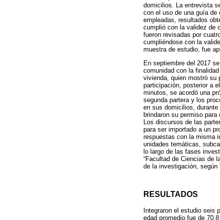
domicilios. La entrevista s
con el uso de una guía de 
empleadas, resultados obt
cumplió con la validez de c
fueron revisadas por cuatr
cumpliéndose con la valide
muestra de estudio, fue ap
En septiembre del 2017 se
comunidad con la finalidad 
vivienda, quien mostró su p
participación, posterior a 
minutos, se acordó una próx
segunda partera y los proc
en sus domicilios, durante
brindaron su permiso para 
Los discursos de las parte
para ser importado a un pro
respuestas con la misma in
unidades temáticas, subcat
lo largo de las fases inves
“Facultad de Ciencias de l
de la investigación, seg
RESULTADOS
Integraron el estudio seis
edad promedio fue de 70,8 