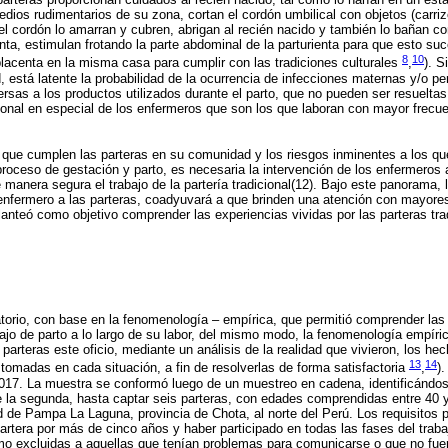
medios rudimentarios de su zona, cortan el cordón umbilical con objetos (carri
del cordón lo amarran y cubren, abrigan al recién nacido y también lo bañan c
nta, estimulan frotando la parte abdominal de la parturienta para que esto suc
8
10
 placenta en la misma casa para cumplir con las tradiciones culturales
,
). S
, está latente la probabilidad de la ocurrencia de infecciones maternas y/o pe
rsas a los productos utilizados durante el parto, que no pueden ser resueltas
ional en especial de los enfermeros que son los que laboran con mayor frecuen
l que cumplen las parteras en su comunidad y los riesgos inminentes a los q
roceso de gestación y parto, es necesaria la intervención de los enfermeros a
anera segura el trabajo de la partería tradicional(12). Bajo este panorama, 
 enfermero a las parteras, coadyuvará a que brinden una atención con mayore
planteó como objetivo comprender las experiencias vividas por las parteras tra
ratorio, con base en la fenomenología – empírica, que permitió comprender las
bajo de parto a lo largo de su labor, del mismo modo, la fenomenología empíric
s parteras este oficio, mediante un análisis de la realidad que vivieron, los h
13
14
 tomadas en cada situación, a fin de resolverlas de forma satisfactoria
,
)
017. La muestra se conformó luego de un muestreo en cadena, identificándose
 de la segunda, hasta captar seis parteras, con edades comprendidas entre 40
 de Pampa La Laguna, provincia de Chota, al norte del Perú. Los requisitos p
partera por más de cinco años y haber participado en todas las fases del trabaj
omo excluidas a aquellas que tenían problemas para comunicarse o que no fu