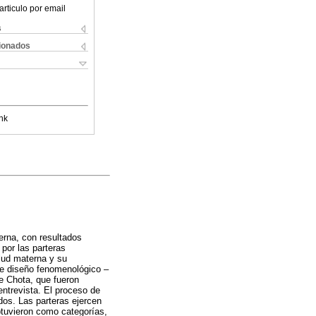
articulo por email
s
cionados
nk
erna, con resultados
por las parteras
alud materna y su
 de diseño fenomenológico –
e Chota, que fueron
ntrevista. El proceso de
dos. Las parteras ejercen
btuvieron como categorías,