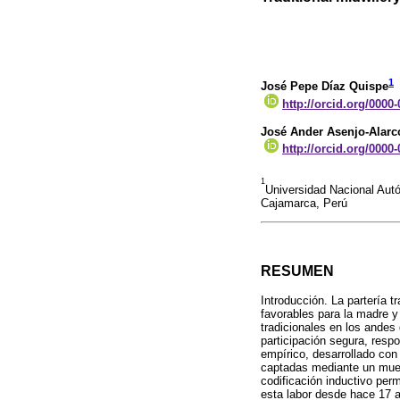
1
José Pepe Díaz Quispe
http://orcid.org/0000
José Ander Asenjo-Alarc
http://orcid.org/0000
1
Universidad Nacional Aut
Cajamarca, Perú
RESUMEN
Introducción. La partería 
favorables para la madre y
tradicionales en los andes
participación segura, resp
empírico, desarrollado con
captadas mediante un mues
codificación inductivo per
esta labor desde hace 17 a