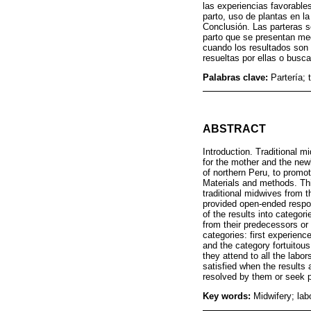
las experiencias favorable
parto, uso de plantas en la
Conclusión. Las parteras s
parto que se presentan med
cuando los resultados son 
resueltas por ellas o busc
Palabras clave:
Partería; 
ABSTRACT
Introduction. Traditional m
for the mother and the new
of northern Peru, to promot
Materials and methods. Thi
traditional midwives from
provided open-ended respon
of the results into catego
from their predecessors or
categories: first experience
and the category fortuitou
they attend to all the labo
satisfied when the results 
resolved by them or seek p
Key words:
Midwifery; lab