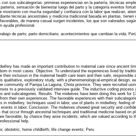
s con sus subcategorías: primeras experiencias en la partería, técnicas emple
 partería, sensación de bienestar luego del parto y la categoría eventos fortuit
e mostraron con mucha seguridad y confianza con la labor que realizan, atien
iante técnicas ancestrales y medicina tradicional basada en plantas, tienen 
favorables, de manera casual surgen incidentes, los que son valorados segú
an ayuda profesional.
trabajo de parto; parto domiciliario; acontecimientos que cambian la vida; Per
idwifery has made an important contribution to maternal care since ancient tim
born in most cases. Objective. To understand the experiences lived by tradit
e their inclusion in the maternal health care team and their safe, responsible 
s qualitative, exploratory study, with a phenomenological-empirical design, w
 the community of Pampa La Laguna, Chota province. They were recruited usi
ses to a previously validated interview guide. The inductive coding process a
ries and subcategories. Results. The midwives have been doing this work for 17
 from their own experiences. The favorable experiences with their subcategor
s in midwifery, techniques used in labor, use of plants in midwifery, feeling of 
s events in labor. Conclusion. The midwives showed great security and confid
rs that occur through ancestral techniques and traditional medicine based on pla
are favorable, by chance they arise incidents, which are valued according to t
rofessional help.
or, obstetric; home childbirth; life change events; Peru