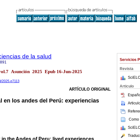
 ciencias de la salud
Servicios 
2891
Revista
ud vol.7 Asunción 2025 Epub 16-Jun-2025
SciELO
ud/2025.e7113
Articulo
ARTÍCULO ORIGINAL
Españo
al en los andes del Perú: experiencias
Articu
Referen
Como c
SciELO
Traduc
y in the Andes of Peru: lived experiences