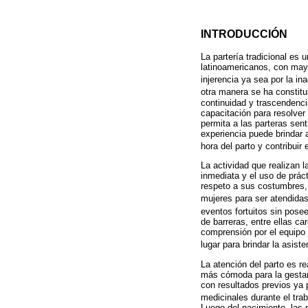
INTRODUCCIÓN
La partería tradicional es
latinoamericanos, con mayo
injerencia ya sea por la in
otra manera se ha constitu
continuidad y trascendencia
capacitación para resolver 
permita a las parteras sent
experiencia puede brindar 
hora del parto y contribuir
La actividad que realizan 
inmediata y el uso de práct
respeto a sus costumbres, 
mujeres para ser atendida
eventos fortuitos sin pose
de barreras, entre ellas ca
comprensión por el equipo 
lugar para brindar la asist
La atención del parto es re
más cómoda para la gestant
con resultados previos ya 
medicinales durante el tra
Luego del nacimiento, las 