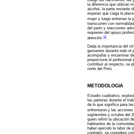
la diferencia que utilizan 
alcohol, la parte restante 
esperan que caiga la place
mujer y luego entierran la
transcurren con normalidad
del parto y reacciones adve
requieren del apoyo profes
11
atención
.
Dada la importancia del ro
gestantes durante todo el p
acompañar y encaminar de m
proporcione el profesional
contribuir al respecto, se 
norte del Perú.
METODOLOGIA
Estudio cualitativo, explo
las parteras durante el tra
de lo que significa para la
enfrentaron y las acciones
septiembre y octubre del 2
quien refirió la ubicación
habitantes de la comunidad
haber ejercido la labor de 
contrario, se consideró c