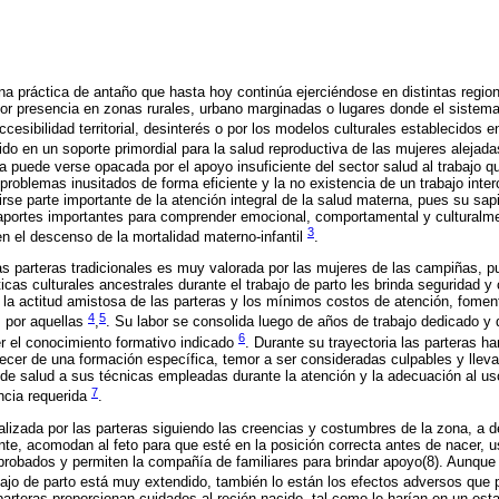
 una práctica de antaño que hasta hoy continúa ejerciéndose en distintas regi
r presencia en zonas rurales, urbano marginadas o lugares donde el sistema
accesibilidad territorial, desinterés o por los modelos culturales establecidos e
ido en un soporte primordial para la salud reproductiva de las mujeres alejad
 puede verse opacada por el apoyo insuficiente del sector salud al trabajo que
problemas inusitados de forma eficiente y la no existencia de un trabajo interc
irse parte importante de la atención integral de la salud materna, pues su sa
aportes importantes para comprender emocional, comportamental y culturalme
3
 en el descenso de la mortalidad materno-infantil
.
las parteras tradicionales es muy valorada por las mujeres de las campiñas, p
icas culturales ancestrales durante el trabajo de parto les brinda seguridad y
la actitud amistosa de las parteras y los mínimos costos de atención, foment
4
5
s por aquellas
,
. Su labor se consolida luego de años de trabajo dedicado y 
6
er el conocimiento formativo indicado
. Durante su trayectoria las parteras h
recer de una formación específica, temor a ser consideradas culpables y llevada
de salud a sus técnicas empleadas durante la atención y la adecuación al us
7
encia requerida
.
alizada por las parteras siguiendo las creencias y costumbres de la zona, a d
e, acomodan al feto para que esté en la posición correcta antes de nacer, 
probados y permiten la compañía de familiares para brindar apoyo(8). Aunque 
bajo de parto está muy extendido, también lo están los efectos adversos que 
parteras proporcionan cuidados al recién nacido, tal como lo harían en un est