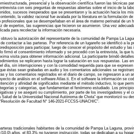
emiestructurada, presencial y la observación científica fueron las técnicas par
entrevista con seis preguntas de respuestas abiertas sobre el inicio de la lab
enidos, sucesos inesperados que se presentaron y la actuación hacia los mis
ontenido, la validez racional fue avalada por la literatura en la formulación d
o profesionales que se desempeñaban en el área de materno perinatal de un ho
z de expertos, las sugerencias que hicieron se asumieron. Una vez adecuada 
licada para recolectar la información necesaria.
 obtuvo la autorización del representante de la comunidad de Pampa La Lagun
de contactar a las parteras. Por referencia de un lugareño se identificó a la p
redisposición para participar, luego de conocer el propósito del estudio y las
ello firmó el consentimiento informado y se procedió con la entrevista, la que 
ima visita para obtener información adicional. La participante brindó detalles
edimientos se replicaron hasta lograr la saturación en sus respuestas. Las en
 el día, sin interrupciones y con la comodidad requerida para que se expresen 
que éstas sean grabadas en audio y los comentarios adicionales se registrar
ras y los comentarios registrados en el diario de campo, se ingresaron a un a
yecto de análisis en el software Atlas.ti. En el software la información se codi
tención y afinidad de significados mediante el método inductivo, lo que permit
egorías y categorías, que fundamentan el fenómeno estudiado. Los principios
tigativas y se aseguró su cumplimiento, por parte de los investigadores y el co
a Salud de la Universidad Nacional Autónoma de Chota” que monitorizó su desa
ún “Resolución de Facultad N° 146-2021-FCCSS-UNACH/C”.
 parteras tradicionales habitantes de la comunidad de Pampa La Laguna, provi
(10,0) años, el 83,3% no tuvieron instrucción, todas se dedicaban a su hog