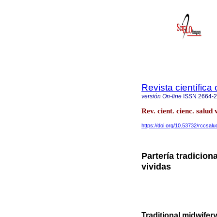
Revista científica
versión On-line
ISSN
2664-
Rev. cient. cienc. sal
https://doi.org/10.53732/rccsal
Partería tradicion
vividas
Traditional midwifer