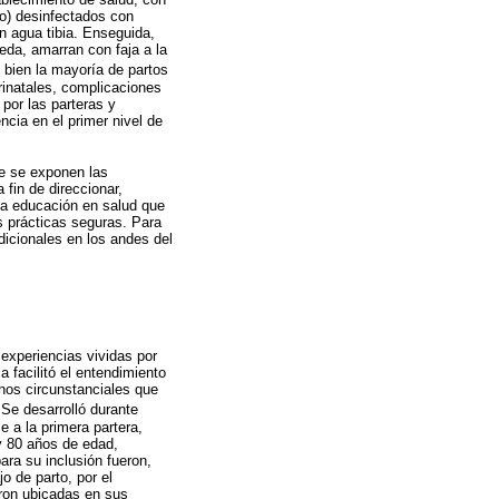
zo) desinfectados con
on agua tibia. Enseguida,
eda, amarran con faja a la
i bien la mayoría de partos
rinatales, complicaciones
 por las parteras y
cia en el primer nivel de
ue se exponen las
 fin de direccionar,
la educación en salud que
s prácticas seguras. Para
dicionales en los andes del
 experiencias vividas por
a facilitó el entendimiento
echos circunstanciales que
. Se desarrolló durante
 a la primera partera,
 y 80 años de edad,
ara su inclusión fueron,
o de parto, por el
eron ubicadas en sus