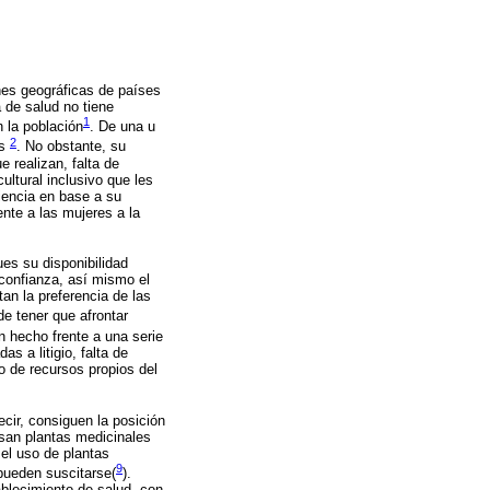
ones geográficas de países
 de salud no tiene
1
n la población
. De una u
2
as
. No obstante, su
 realizan, falta de
ultural inclusivo que les
piencia en base a su
nte a las mujeres a la
ues su disponibilidad
 confianza, así mismo el
an la preferencia de las
de tener que afrontar
an hecho frente a una serie
s a litigio, falta de
o de recursos propios del
ecir, consiguen la posición
usan plantas medicinales
el uso de plantas
9
pueden suscitarse(
).
ablecimiento de salud, con