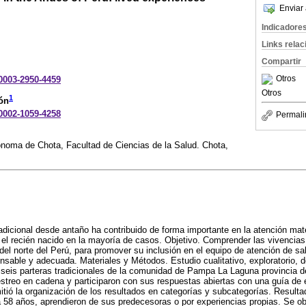
Enviar 
Indicadore
Links rela
Compartir
Otros
-0003-2950-4459
Otros
1
ón
-0002-1059-4258
Permali
ónoma de Chota, Facultad de Ciencias de la Salud. Chota,
tradicional desde antaño ha contribuido de forma importante en la atención mat
 el recién nacido en la mayoría de casos. Objetivo. Comprender las vivencias 
 del norte del Perú, para promover su inclusión en el equipo de atención de s
onsable y adecuada. Materiales y Métodos. Estudio cualitativo, exploratorio,
 seis parteras tradicionales de la comunidad de Pampa La Laguna provincia d
treo en cadena y participaron con sus respuestas abiertas con una guía de e
mitió la organización de los resultados en categorías y subcategorías. Resulta
 58 años, aprendieron de sus predecesoras o por experiencias propias. Se o