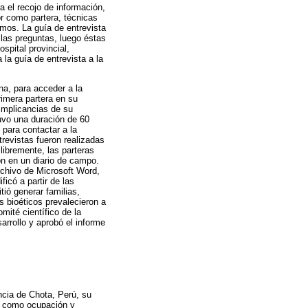
a el recojo de información,
or como partera, técnicas
mos. La guía de entrevista
e las preguntas, luego éstas
spital provincial,
la guía de entrevista a la
a, para acceder a la
rimera partera en su
 implicancias de su
tuvo una duración de 60
 para contactar a la
trevistas fueron realizadas
libremente, las parteras
on en un diario de campo.
rchivo de Microsoft Word,
ficó a partir de las
ió generar familias,
 bioéticos prevalecieron a
mité científico de la
rrollo y aprobó el informe
ncia de Chota, Perú, su
ar como ocupación y