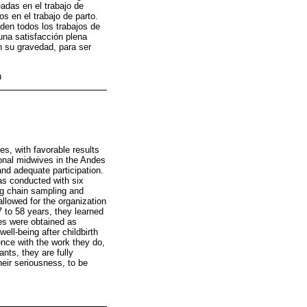
adas en el trabajo de
os en el trabajo de parto.
den todos los trabajos de
una satisfacción plena
n su gravedad, para ser
ú
es, with favorable results
ional midwives in the Andes
and adequate participation.
as conducted with six
ng chain sampling and
llowed for the organization
 to 58 years, they learned
ies were obtained as
well-being after childbirth
ence with the work they do,
nts, they are fully
heir seriousness, to be