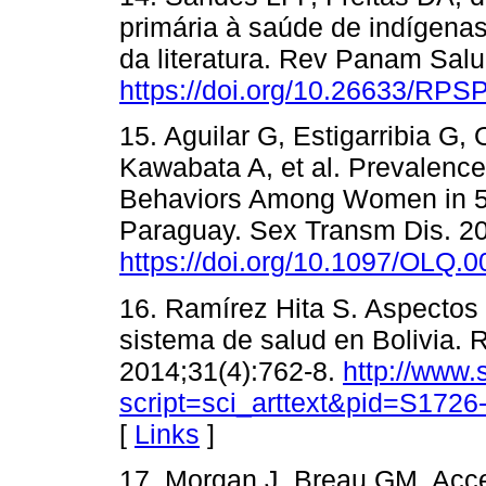
primária à saúde de indígenas
da literatura. Rev Panam Salu
https://doi.org/10.26633/RPS
15. Aguilar G, Estigarribia G,
Kawabata A, et al. Prevalence
Behaviors Among Women in 5 D
Paraguay. Sex Transm Dis. 20
https://doi.org/10.1097/OLQ
16. Ramírez Hita S. Aspectos i
sistema de salud en Bolivia. R
2014;31(4):762-8.
http://www.
script=sci_arttext&pid=S17
[
Links
]
17. Morgan J, Breau GM. Acces