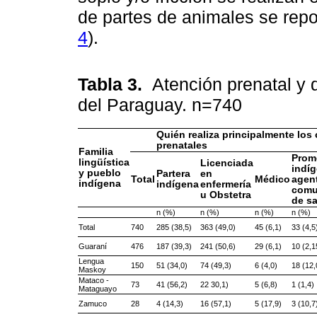
de partes de animales se repo
4
).
Tabla 3.
Atención prenatal y 
del Paraguay. n=740
Quién realiza principalmente los
prenatales
Familia
Prom
lingüística
Licenciada
indí
y pueblo
Partera
en
Total
Médico
agen
indígena
indígena
enfermería
comu
u Obstetra
de s
n (%)
n (%)
n (%)
n (%)
Total
740
285 (38,5)
363 (49,0)
45 (6,1)
33 (4,5
Guaraní
476
187 (39,3)
241 (50,6)
29 (6,1)
10 (2,1
Lengua
150
51 (34,0)
74 (49,3)
6 (4,0)
18 (12,
Maskoy
Mataco -
73
41 (56,2)
22 30,1)
5 (6,8)
1 (1,4)
Mataguayo
Zamuco
28
4 (14,3)
16 (57,1)
5 (17,9)
3 (10,7