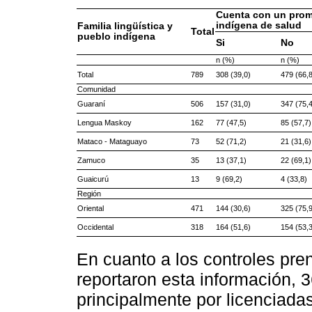
Cuenta con un prom
indígena de salud
Familia lingüística y
Total
pueblo indígena
Si
No
n (%)
n (%)
Total
789
308 (39,0)
479 (66,8
Comunidad
Guaraní
506
157 (31,0)
347 (75,4
Lengua Maskoy
162
77 (47,5)
85 (57,7)
Mataco - Mataguayo
73
52 (71,2)
21 (31,6)
Zamuco
35
13 (37,1)
22 (69,1)
Guaicurú
13
9 (69,2)
4 (33,8)
Región
Oriental
471
144 (30,6)
325 (75,9
Occidental
318
164 (51,6)
154 (53,3
En cuanto a los controles pr
reportaron esta información, 
principalmente por licenciada