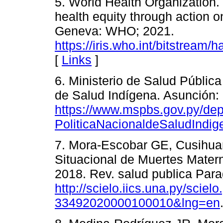
5. World Health Organization. 
health equity through action o
Geneva: WHO; 2021.
https://iris.who.int/bitstre
[
Links
]
6. Ministerio de Salud Pública
de Salud Indígena. Asunción
https://www.mspbs.gov.py/dep
PoliticaNacionaldeSaludIndi
7. Mora-Escobar GE, Cusihua
Situacional de Muertes Mater
2018. Rev. salud publica Para
http://scielo.iics.una.py/scie
33492020000100010&lng=en