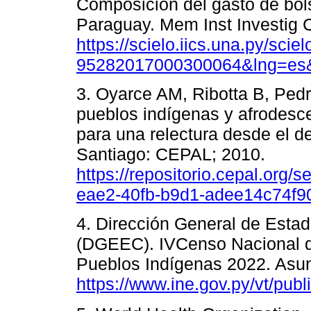
Composición del gasto de bols
Paraguay. Mem Inst Investig C
https://scielo.iics.una.py/sci
95282017000300064&lng=es&
3. Oyarce AM, Ribotta B, Pedr
pueblos indígenas y afrodesc
para una relectura desde el de
Santiago: CEPAL; 2010.
https://repositorio.cepal.org/
eae2-40fb-b9d1-adee14c74f90
4. Dirección General de Esta
(DGEEC). IVCenso Nacional d
Pueblos Indígenas 2022. Asu
https://www.ine.gov.py/vt/publ