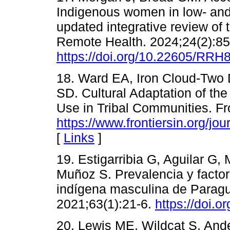
Indigenous women in low- and
updated integrative review of 
Remote Health. 2024;24(2):85
https://doi.org/10.22605/RRH
18. Ward EA, Iron Cloud-Two D
SD. Cultural Adaptation of the
Use in Tribal Communities. Fr
https://www.frontiersin.org/jo
[
Links
]
19. Estigarribia G, Aguilar G,
Muñoz S. Prevalencia y factore
indígena masculina de Paragu
2021;63(1):21-6.
https://doi.
20. Lewis ME, Wildcat S, Ande