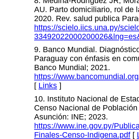
8. Medina-Rodríguez JR, Mo
AU. Parto domiciliario, rol de
2020. Rev. salud publica Para
https://scielo.iics.una.py/sci
33492022000200026&lng=es&
9. Banco Mundial. Diagnóstic
Paraguay con énfasis en com
Banco Mundial; 2021.
https://www.bancomundial.org
[
Links
]
10. Instituto Nacional de Estad
Censo Nacional de Población 
Asunción: INE; 2023.
https://www.ine.gov.py/Publi
Finales-Censo-Indigena.pdf
[