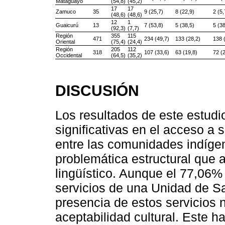
Mataguayo
(54,8)
(45,2)
17
17
Zamuco
35
9 (25,7)
8 (22,9)
2 (5,
(48,6)
(48,6)
12
1
Guaicurú
13
7 (53,8)
5 (38,5)
5 (38
(92,3)
(7,7)
Región
355
115
471
234 (49,7)
133 (28,2)
138 
Oriental
(75,4)
(24,4)
Región
205
112
318
107 (33,6)
63 (19,8)
72 (
Occidental
(64,5)
(35,2)
DISCUSIÓN
Los resultados de este estudi
significativas en el acceso a s
entre las comunidades indíge
problemática estructural que a
lingüístico. Aunque el 77,06%
servicios de una Unidad de Sa
presencia de estos servicios n
aceptabilidad cultural. Este 