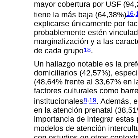
mayor cobertura por USF (94
,
16
tiene la más baja (64,38%)
explicarse únicamente por fac
probablemente estén vinculada
marginalización y a las caract
18
de cada grupo
.
Un hallazgo notable es la pref
domiciliarios (42,57%), especi
(48,64% frente al 33,67% en la
factores culturales como barr
,
8
19
institucionales
. Además, e
en la atención prenatal (38,51
importancia de integrar estas 
modelos de atención intercult
con estudios en otros context