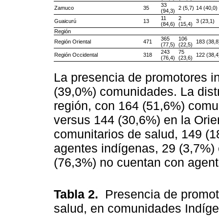
33
Zamuco
35
2 (5,7)
14 (40,0)
(94,3)
11
2
Guaicurú
13
3 (23,1)
(84,6)
(15,4)
Región
365
106
Región Oriental
471
183 (38,8
(77,5)
(22,5)
243
75
Región Occidental
318
122 (38,4
(76,4)
(23,6)
La presencia de promotores in
(39,0%) comunidades. La distr
región, con 164 (51,6%) comu
versus 144 (30,6%) en la Orie
comunitarios de salud, 149 (
agentes indígenas, 29 (3,7%)
(76,3%) no cuentan con agente
Tabla 2.
Presencia de promot
salud, en comunidades Indíg