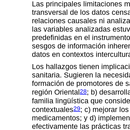
Las principales limitaciones 
transversal de los datos cens
relaciones causales ni analiz
las variables analizadas estuv
predefinidas en el instrumento
sesgos de información inheren
datos en contextos intercultur
Los hallazgos tienen implicaci
sanitaria. Sugieren la necesid
formación de promotores de s
28
región Oriental
; b) desarrol
familia lingüística que consid
29
contextuales
; c) mejorar lo
medicamentos; y d) implement
efectivamente las prácticas tr