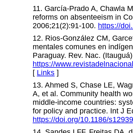
11. García-Prado A, Chawla M
reforms on absenteeism in Cos
2006;21(2):91-100.
https://do
12. Rios-González CM, Garcet
mentales comunes en indígen
Paraguay. Rev. Nac. (Itauguá)
https://www.revistadelnacional
[
Links
]
13. Ahmed S, Chase LE, Wagnil
A, et al. Community health wor
middle-income countries: sys
for policy and practice. Int J 
https://doi.org/10.1186/s1293
14. Sandes LFF, Freitas DA,