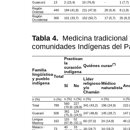
Guaicurú
13
2 (15,4)
10 (76,9)
-
1 (7,7)
Región
440
184 (41,8)
211 (47,9)
28 (6,4)
8 (1,8)
Oriental
Región
300
101 (33,7)
152 (50,7)
17 (5,7)
25 (8,3
Occidental
Tabla 4.
Medicina tradicional
comunidades Indígenas del 
Practican
la
(*)
Quiénes curan
curación
Familia
indígena
lingüística
Total
y pueblo
Líder
indígena
religioso
Médico
Sí
No
An
y/o
naturalista
Chamán
n (%)
n (%)
n (%)
n (%)
n (%
n (%)
n (%)
560
227
Total
789
341 (43,2)
196 (24,9)
210 
(70,9)
(28,8)
381
124
Guaraní
506
247 (48,8)
145 (28,7)
147 
(75,3)
(24,5)
Lengua
110
52
162
60 (37,0)
24 (14,8)
46 (
Maskoy
(67,9)
(32,1)
Mataco -
40
33
73
18 (24,7)
14 (19,2)
10 (