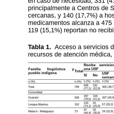
en caso de necesidad, 331 (
principalmente a Centros de 
cercanas, y 140 (17,7%) a hosp
medicamentos alcanza a 475 
119 (15,1%) reportan no recib
Tabla 1.
Acceso a servicios 
recursos de atención médica
Recibe servici
una USF
Familia lingüística y
Total
pueblo indígena
USF 
Sí
No
cercan
n (%)
n (%)
n (%)
n (%)
n (%)
608
181
Total
789
305 (38,7
(77,1)
(22,9)
Comunidad
397
109
Guaraní
506
207 (40,9
(78,5)
(21,5)
120
42
Lengua Maskoy
162
57 (35,2)
(74,1)
(25,9)
47
26
Mataco - Mataguayo
73
24 (32,9)
(64,4)
(35,6)