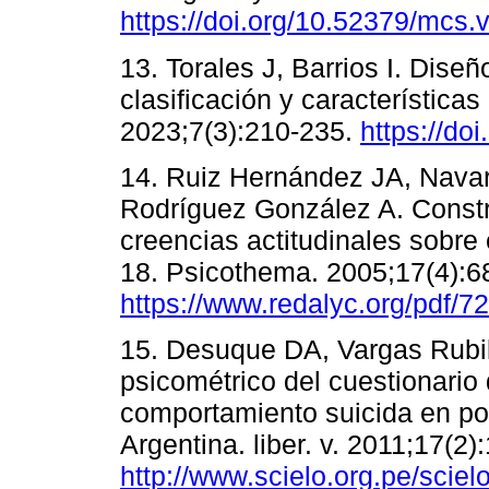
https://doi.org/10.52379/mcs.v
13. Torales J, Barrios I. Dise
clasificación y características
2023;7(3):210-235.
https://do
14. Ruiz Hernández JA, Navar
Rodríguez González A. Constr
creencias actitudinales sobre
18. Psicothema. 2005;17(4):6
https://www.redalyc.org/pdf/
15. Desuque DA, Vargas Rubil
psicométrico del cuestionario 
comportamiento suicida en po
Argentina. liber. v. 2011;17(2)
http://www.scielo.org.pe/scie