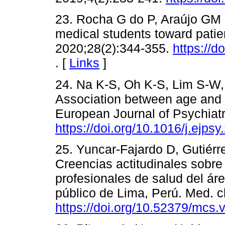
23. Rocha G do P, Araújo GM d
medical students toward patien
2020;28(2):344-355.
https://
. [
Links
]
24. Na K-S, Oh K-S, Lim S-W, 
Association between age and a
European Journal of Psychiatr
https://doi.org/10.1016/j.ejps
25. Yuncar-Fajardo D, Gutiér
Creencias actitudinales sobre
profesionales de salud del ár
público de Lima, Perú. Med. cl
https://doi.org/10.52379/mcs.