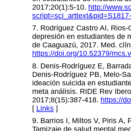
2017;20(1):5-10.
http://www.sc
script=sci_arttext&pid=S18
7. Rodríguez Castro AI, Rios
depresión en estudiantes de 
de Caaguazú, 2017. Med. clín.
https://doi.org/10.52379/mcs.
8. Denis-Rodríguez E, Barrada
Denis-Rodríguez PB, Melo-San
ideación suicida en estudiant
meta análisis. RIDE Rev Iber
2017;8(15):387-418.
https://d
[
Links
]
9. Barrios I, Miltos V, Piris A,
Tamizaje de salud mental media