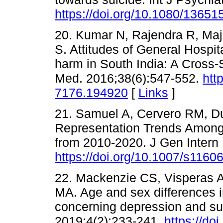
https://doi.org/10.1080/136
20. Kumar N, Rajendra R, Maj
S. Attitudes of General Hospit
harm in South India: A Cross-
Med. 2016;38(6):547-552.
htt
7176.194920
[
Links
]
21. Samuel A, Cervero RM, Du
Representation Trends Among 
from 2010-2020. J Gen Intern
https://doi.org/10.1007/s1160
22. Mackenzie CS, Visperas A
MA. Age and sex differences i
concerning depression and su
2019;4(2):233-241.
https://do