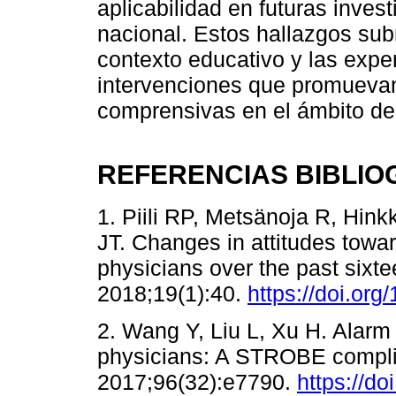
aplicabilidad en futuras inves
nacional. Estos hallazgos sub
contexto educativo y las expe
intervenciones que promueva
comprensivas en el ámbito de 
REFERENCIAS BIBLIO
1. Piili RP, Metsänoja R, Hin
JT. Changes in attitudes tow
physicians over the past sixt
2018;19(1):40.
https://doi.or
2. Wang Y, Liu L, Xu H. Alarm
physicians: A STROBE complia
2017;96(32):e7790.
https://d