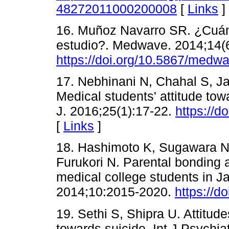
48272011000200008
[
Links
]
16. Muñoz Navarro SR. ¿Cuánt
estudio?. Medwave. 2014;14(
https://doi.org/10.5867/medw
17. Nebhinani N, Chahal S, Ja
Medical students' attitude tow
J. 2016;25(1):17-22.
https://
[
Links
]
18. Hashimoto K, Sugawara N
Furukori N. Parental bonding 
medical college students in J
2014;10:2015-2020.
https://d
19. Sethi S, Shipra U. Attitud
towards suicide. Int J Psychia