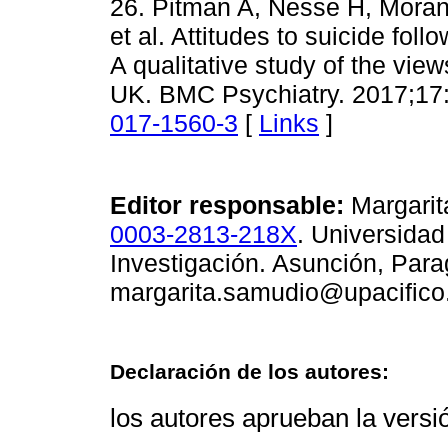
26. Pitman A, Nesse H, Moran
et al. Attitudes to suicide follo
A qualitative study of the vie
UK. BMC Psychiatry. 2017;17
017-1560-3
[
Links
]
Editor responsable:
Margari
0003-2813-218X
. Universidad
Investigación. Asunción, Para
margarita.samudio@upacifico
Declaración de los autores:
los autores aprueban la versión