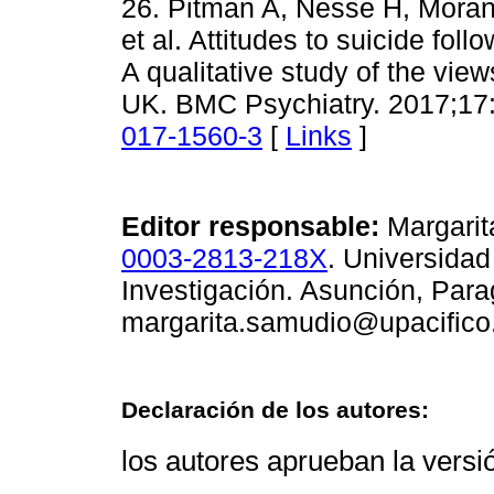
26. Pitman A, Nesse H, Moran
et al. Attitudes to suicide follo
A qualitative study of the vie
UK. BMC Psychiatry. 2017;17
017-1560-3
[
Links
]
Editor responsable:
Margari
0003-2813-218X
. Universidad
Investigación. Asunción, Para
margarita.samudio@upacifico
Declaración de los autores:
los autores aprueban la versión