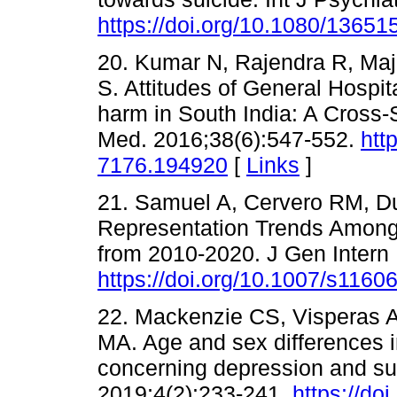
https://doi.org/10.1080/136
20. Kumar N, Rajendra R, Maj
S. Attitudes of General Hospit
harm in South India: A Cross-
Med. 2016;38(6):547-552.
htt
7176.194920
[
Links
]
21. Samuel A, Cervero RM, Du
Representation Trends Among 
from 2010-2020. J Gen Intern
https://doi.org/10.1007/s1160
22. Mackenzie CS, Visperas A
MA. Age and sex differences i
concerning depression and su
2019;4(2):233-241.
https://do