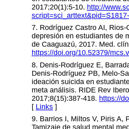
2017;20(1):5-10.
http://www.sc
script=sci_arttext&pid=S18
7. Rodríguez Castro AI, Rios
depresión en estudiantes de 
de Caaguazú, 2017. Med. clín.
https://doi.org/10.52379/mcs.
8. Denis-Rodríguez E, Barrada
Denis-Rodríguez PB, Melo-San
ideación suicida en estudiant
meta análisis. RIDE Rev Iber
2017;8(15):387-418.
https://d
[
Links
]
9. Barrios I, Miltos V, Piris A,
Tamizaje de salud mental media