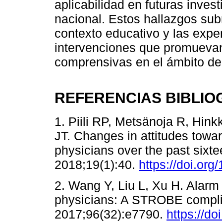
aplicabilidad en futuras inves
nacional. Estos hallazgos sub
contexto educativo y las expe
intervenciones que promueva
comprensivas en el ámbito de 
REFERENCIAS BIBLIO
1. Piili RP, Metsänoja R, Hin
JT. Changes in attitudes tow
physicians over the past sixt
2018;19(1):40.
https://doi.or
2. Wang Y, Liu L, Xu H. Alarm
physicians: A STROBE complia
2017;96(32):e7790.
https://d