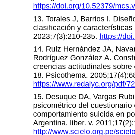
https://doi.org/10.52379/mcs.v
13. Torales J, Barrios I. Dise
clasificación y características
2023;7(3):210-235.
https://do
14. Ruiz Hernández JA, Navar
Rodríguez González A. Constr
creencias actitudinales sobre
18. Psicothema. 2005;17(4):6
https://www.redalyc.org/pdf/
15. Desuque DA, Vargas Rubil
psicométrico del cuestionario 
comportamiento suicida en po
Argentina. liber. v. 2011;17(2)
http://www.scielo.org.pe/scie