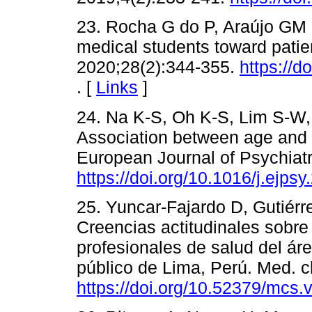
23. Rocha G do P, Araújo GM d
medical students toward patien
2020;28(2):344-355.
https://
. [
Links
]
24. Na K-S, Oh K-S, Lim S-W, 
Association between age and a
European Journal of Psychiatr
https://doi.org/10.1016/j.ejps
25. Yuncar-Fajardo D, Gutiér
Creencias actitudinales sobre
profesionales de salud del ár
público de Lima, Perú. Med. cl
https://doi.org/10.52379/mcs.