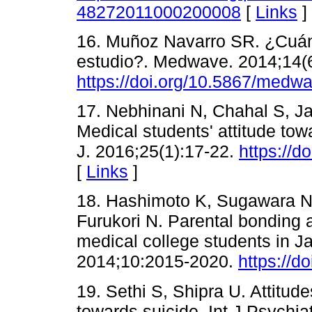
48272011000200008
[
Links
]
16. Muñoz Navarro SR. ¿Cuánt
estudio?. Medwave. 2014;14(
https://doi.org/10.5867/medw
17. Nebhinani N, Chahal S, Ja
Medical students' attitude tow
J. 2016;25(1):17-22.
https://
[
Links
]
18. Hashimoto K, Sugawara N
Furukori N. Parental bonding 
medical college students in J
2014;10:2015-2020.
https://d
19. Sethi S, Shipra U. Attitud
towards suicide. Int J Psychia