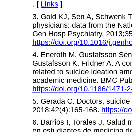
. [
Links
]
3. Gold KJ, Sen A, Schwenk T
physicians: data from the Nat
Gen Hosp Psychiatry. 2013;35
https://doi.org/10.1016/j.gen
4. Eneroth M, Gustafsson Sen
Gustafsson K, Fridner A. A com
related to suicide ideation am
academic medicine. BMC Publ
https://doi.org/10.1186/1471
5. Gerada C. Doctors, suicide
2018;42(4):165-168.
https://d
6. Barrios I, Torales J. Salud
en estudiantes de medicina d