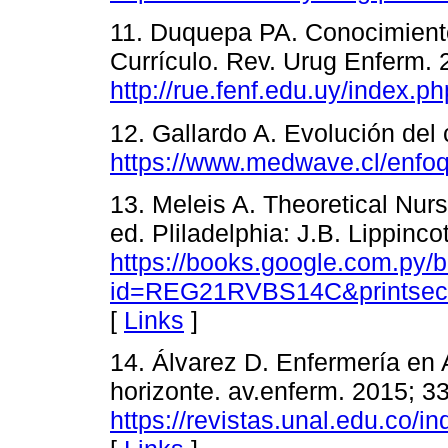
11. Duquepa PA. Conocimiento
Currículo. Rev. Urug Enferm. 
http://rue.fenf.edu.uy/index.ph
12. Gallardo A. Evolución del
https://www.medwave.cl/enfo
13. Meleis A. Theoretical Nur
ed. Pliladelphia: J.B. Lippinco
https://books.google.com.py/
id=REG21RVBS14C&printsec=
[
Links
]
14. Álvarez D. Enfermería en 
horizonte. av.enferm. 2015; 3
https://revistas.unal.edu.co/