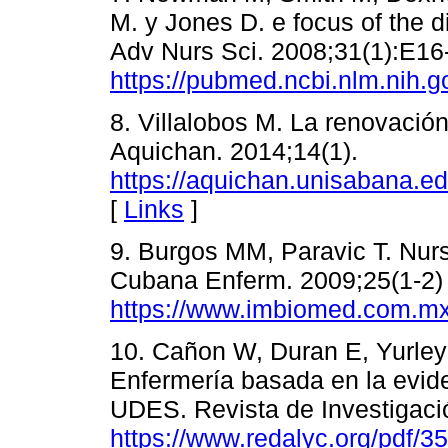
M. y Jones D. e focus of the d
Adv Nurs Sci. 2008;31(1):E16
https://pubmed.ncbi.nlm.nih.
8. Villalobos M. La renovación
Aquichan. 2014;14(1).
https://aquichan.unisabana.ed
[
Links
]
9. Burgos MM, Paravic T. Nur
Cubana Enferm. 2009;25(1-2)
https://www.imbiomed.com.mx
10. Cañon W, Duran E, Yurley
Enfermería basada en la evid
UDES. Revista de Investigació
https://www.redalyc.org/pdf/