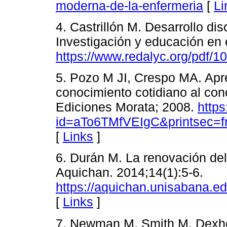
moderna-de-la-enfermeria
[
Li
4. Castrillón M. Desarrollo dis
Investigación y educación en 
https://www.redalyc.org/pdf/
5. Pozo M JI, Crespo MA. Apr
conocimiento cotidiano al cono
Ediciones Morata; 2008.
http
id=aTo6TMfVEIgC&printsec=
[
Links
]
6. Durán M. La renovación del
Aquichan. 2014;14(1):5-6.
https://aquichan.unisabana.ed
[
Links
]
7. Newman M, Smith M, Dexhe