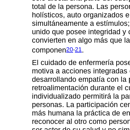
total de la persona. Las pers
holísticos, auto organizados 
simultáneamente a estímulos; 
unido que posee integridad y c
convierten en algo más que la
,
20
21
componen
.
El cuidado de enfermería pos
motiva a acciones integradas 
desarrollando empatía con la
retroalimentación durante el 
individualizado permitirá la pa
personas. La participación c
más humana la práctica de en
reconocer al otro como person
ser actor de su salud y no si