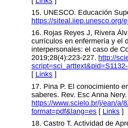
[
Links
]
15. UNESCO. Educación Super
https://siteal.iiep.unesco.org
16. Rojas Reyes J, Rivera Ál
currículos en enfermería y el
interpersonales: el caso de C
2019;28(4):223-227.
http://sci
script=sci_arttext&pid=S11
[
Links
]
17. Pina P. El conocimiento e
saberes. Rev. Esc Anna Nery.
https://www.scielo.br/j/ea
format=pdf&lang=es
[
Links
]
18. Castro T. Actividad de Apr