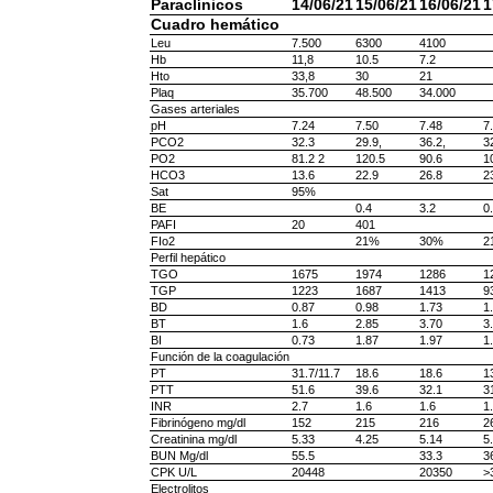
Paraclínicos
14/06/21
15/06/21
16/06/21
1
Cuadro hemático
Leu
7.500
6300
4100
Hb
11,8
10.5
7.2
Hto
33,8
30
21
Plaq
35.700
48.500
34.000
Gases arteriales
pH
7.24
7.50
7.48
7
PCO2
32.3
29.9,
36.2,
3
PO2
81.2 2
120.5
90.6
1
HCO3
13.6
22.9
26.8
2
Sat
95%
BE
0.4
3.2
0.
PAFI
20
401
FIo2
21%
30%
2
Perfil hepático
TGO
1675
1974
1286
1
TGP
1223
1687
1413
9
BD
0.87
0.98
1.73
1
BT
1.6
2.85
3.70
3
BI
0.73
1.87
1.97
1
Función de la coagulación
PT
31.7/11.7
18.6
18.6
1
PTT
51.6
39.6
32.1
3
INR
2.7
1.6
1.6
1
Fibrinógeno mg/dl
152
215
216
2
Creatinina mg/dl
5.33
4.25
5.14
5
BUN Mg/dl
55.5
33.3
3
CPK U/L
20448
20350
>
Electrolitos