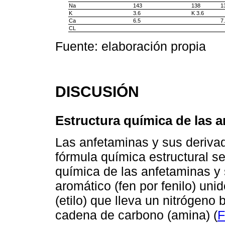
Na
143
138
1
K
3.6
K 3.6
Ca
6.5
7
CL
Fuente: elaboración propia
DISCUSIÓN
Estructura química de las 
Las anfetaminas y sus deriva
fórmula química estructural se
química de las anfetaminas y 
aromático (fen por fenilo) un
(etilo) que lleva un nitrógeno 
cadena de carbono (amina) (
F