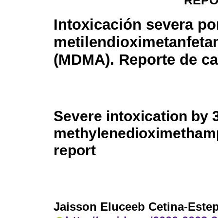
REPO
Intoxicación severa por
metilendioximetanfeta
(MDMA). Reporte de c
Severe intoxication by 3
methylenedioximetham
report
Jaisson Eluceeb Cetina-Este