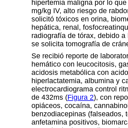
hipertemia maligna por lo que
mg/kg IV, alto riesgo de rabdom
solicitó tóxicos en orina, bio
hepática, renal, fosfocreatinqu
radiografía de tórax, debido a
se solicita tomografía de crán
Se recibió reporte de laborato
hemático con leucocitosis, gas
acidosis metabólica con acido
hiperlactatemia, albumina y cal
electrocardiograma control ri
de 432ms (
Figura 2
), con rep
opiáceos, cocaína, cannabinoi
benzodiacepinas (falseados, to
anfetamina positivos, biomar