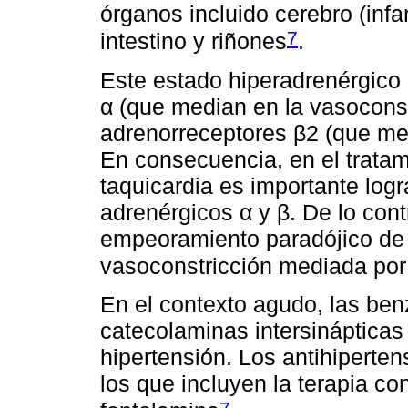
órganos incluido cerebro (infa
7
intestino y riñones
.
Este estado hiperadrenérgico 
α (que median en la vasoconst
adrenorreceptores β2 (que med
En consecuencia, en el tratam
taquicardia es importante logr
adrenérgicos α y β. De lo cont
empeoramiento paradójico de l
vasoconstricción mediada por 
En el contexto agudo, las be
catecolaminas intersinápticas 
hipertensión. Los antihiperte
los que incluyen la terapia co
7