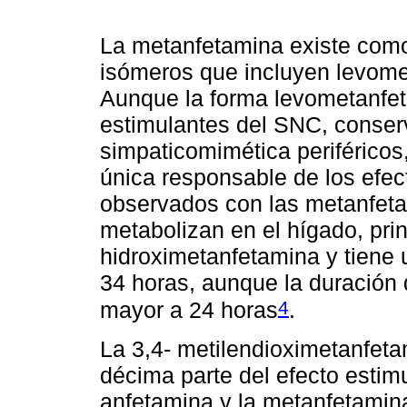
La metanfetamina existe como
isómeros que incluyen levome
Aunque la forma levometanfe
estimulantes del SNC, conser
simpaticomimética periféricos
única responsable de los efec
observados con las metanfeta
metabolizan en el hígado, pri
hidroximetanfetamina y tiene
34 horas, aunque la duración
4
mayor a 24 horas
.
La 3,4- metilendioximetanfet
décima parte del efecto estim
anfetamina y la metanfetamin