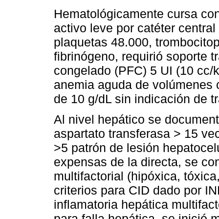
Hematológicamente cursa con
activo leve por catéter centra
plaquetas 48.000, trombocitop
fibrinógeno, requirió soporte 
congelado (PFC) 5 UI (10 cc/k
anemia aguda de volúmenes c
de 10 g/dL sin indicación de t
Al nivel hepático se document
aspartato transferasa > 15 ve
>5 patrón de lesión hepatocelu
expensas de la directa, se co
multifactorial (hipóxica, tóxic
criterios para CID dado por I
inflamatoria hepática multifact
para falla hepática, se inició 