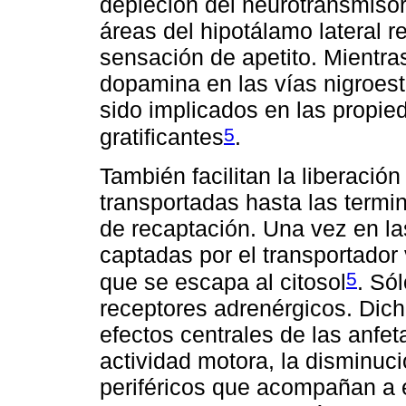
depleción del neurotransmiso
áreas del hipotálamo lateral 
sensación de apetito. Mientra
dopamina en las vías nigroest
sido implicados en las propie
5
gratificantes
.
También facilitan la liberación
transportadas hasta las term
de recaptación. Una vez en l
captadas por el transportador
5
que se escapa al citosol
. Só
receptores adrenérgicos. Dich
efectos centrales de las anfe
actividad motora, la disminuci
periféricos que acompañan a