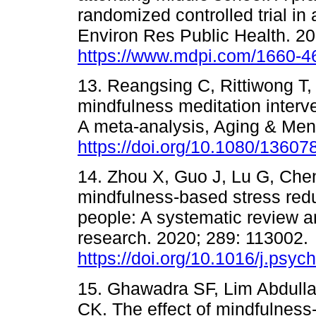
randomized controlled trial in a
Environ Res Public Health. 2
https://www.mdpi.com/1660-4
13. Reangsing C, Rittiwong T,
mindfulness meditation interve
A meta-analysis, Aging & Ment
https://doi.org/10.1080/1360
14. Zhou X, Guo J, Lu G, Chen C
mindfulness-based stress red
people: A systematic review a
research. 2020; 289: 113002.
https://doi.org/10.1016/j.psy
15. Ghawadra SF, Lim Abdull
CK. The effect of mindfulness‐