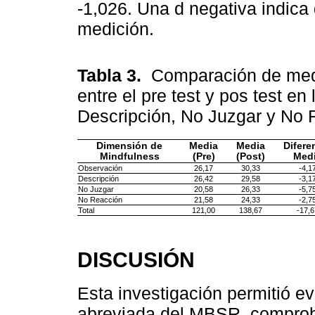
-1,026. Una d negativa indic
medición.
Tabla 3.
Comparación de medi
entre el pre test y pos test e
Descripción, No Juzgar y No R
Dimensión de
Media
Media
Difere
Mindfulness
(Pre)
(Post)
Med
Observación
26,17
30,33
-4,1
Descripción
26,42
29,58
-3,1
No Juzgar
20,58
26,33
-5,7
No Reacción
21,58
24,33
-2,7
Total
121,00
138,67
-17,6
DISCUSIÓN
Esta investigación permitió ev
abreviada del MBSR, comprob