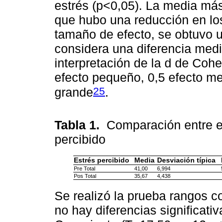
estrés (p<0,05). La media más
que hubo una reducción en los
tamaño de efecto, se obtuvo 
considera una diferencia medi
interpretación de la d de Coh
efecto pequeño, 0,5 efecto me
25
grande
.
Tabla 1.
Comparación entre el 
percibido
Estrés percibido
Media
Desviación típica
Pre Total
41,00
6,994
Pos Total
35,67
4,438
Se realizó la prueba rangos c
no hay diferencias significati