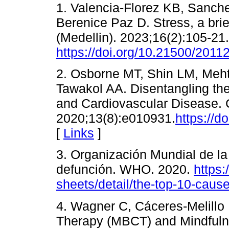
1. Valencia-Florez KB, Sanche
Berenice Paz D. Stress, a brie
(Medellin). 2023;16(2):105-21.
https://doi.org/10.21500/201
2. Osborne MT, Shin LM, Meh
Tawakol AA. Disentangling th
and Cardiovascular Disease. 
2020;13(8):e010931.
https://
[
Links
]
3. Organización Mundial de la
defunción. WHO. 2020.
https:
sheets/detail/the-top-10-caus
4. Wagner C, Cáceres-Melillo
Therapy (MBCT) and Mindful