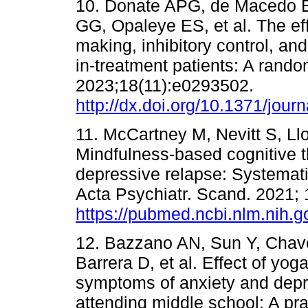
10. Donate APG, de Macedo EC
GG, Opaleye ES, et al. The ef
making, inhibitory control, an
in-treatment patients: A rando
2023;18(11):e0293502.
http://dx.doi.org/10.1371/jou
11. McCartney M, Nevitt S, Llo
Mindfulness-based cognitive t
depressive relapse: Systemat
Acta Psychiatr. Scand. 2021; 
https://pubmed.ncbi.nlm.nih.
12. Bazzano AN, Sun Y, Chave
Barrera D, et al. Effect of yo
symptoms of anxiety and depr
attending middle school: A p