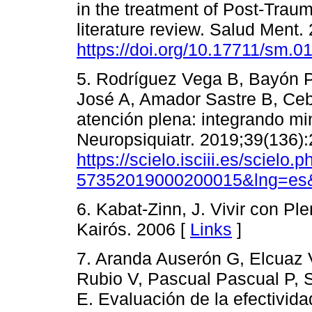
in the treatment of Post-Trau
literature review. Salud Ment.
https://doi.org/10.17711/sm.
5. Rodríguez Vega B, Bayón P
José A, Amador Sastre B, Cebo
atención plena: integrando mi
Neuropsiquiatr. 2019;39(136):
https://scielo.isciii.es/scielo
57352019000200015&lng=es&
6. Kabat-Zinn, J. Vivir con Ple
Kairós. 2006 [
Links
]
7. Aranda Auserón G, Elcuaz 
Rubio V, Pascual Pascual P, 
E. Evaluación de la efectivid