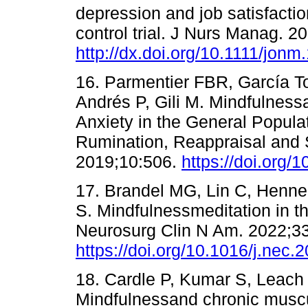
depression and job satisfact
control trial. J Nurs Manag. 2
http://dx.doi.org/10.1111/jonm
16. Parmentier FBR, García 
Andrés P, Gili M. Mindfulnes
Anxiety in the General Popula
Rumination, Reappraisal and 
2019;10:506.
https://doi.org/
17. Brandel MG, Lin C, Henne
S. Mindfulnessmeditation in th
Neurosurg Clin N Am. 2022;33
https://doi.org/10.1016/j.nec.
18. Cardle P, Kumar S, Leach
Mindfulnessand chronic muscul