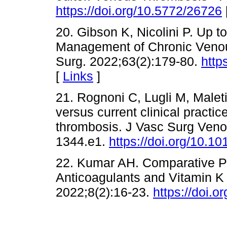
https://doi.org/10.5772/26726
20. Gibson K, Nicolini P. Up t
Management of Chronic Veno
Surg. 2022;63(2):179-80.
http
[
Links
]
21. Rognoni C, Lugli M, Maleti
versus current clinical practi
thrombosis. J Vasc Surg Veno
1344.e1.
https://doi.org/10.10
22. Kumar AH. Comparative Ph
Anticoagulants and Vitamin K
2022;8(2):16-23.
https://doi.