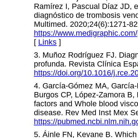
Ramírez I, Pascual Díaz JD, et
diagnóstico de trombosis ven
Multimed. 2020;24(6):1271-82
https://www.medigraphic.com
[
Links
]
3. Muñoz Rodríguez FJ. Diagn
profunda. Revista Clínica Esp
https://doi.org/10.1016/j.rce.
4. García-Gómez MA, García-
Burgos CP, López-Zamora B, Le
factors and Whole blood visc
disease. Rev Med Inst Mex Se
https://pubmed.ncbi.nlm.nih.
5. Áinle FN, Kevane B. Which p