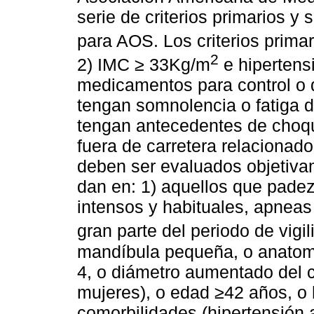
serie de criterios primarios y
para AOS. Los criterios prima
2
2) IMC ≥ 33Kg/m
e hipertens
medicamentos para control o d
tengan somnolencia o fatiga d
tengan antecedentes de choqu
fuera de carretera relacionad
deben ser evaluados objetivam
dan en: 1) aquellos que pade
intensos y habituales, apnea
gran parte del periodo de vigi
mandíbula pequeña, o anatomí
4, o diámetro aumentado del 
mujeres), o edad ≥42 años, o h
comorbilidades (hipertensión ar