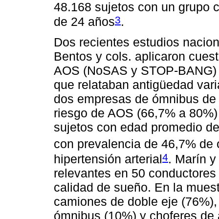
48.168 sujetos con un grupo c
3
de 24 años
.
Dos recientes estudios nacion
Bentos y cols. aplicaron cues
AOS (NoSAS y STOP-BANG) a 
que relataban antigüedad var
dos empresas de ómnibus de 
riesgo de AOS (66,7% a 80%) 
sujetos con edad promedio de 
con prevalencia de 46,7% de
4
hipertensión arterial
. Marín y
relevantes en 50 conductores
calidad de sueño. En la mues
camiones de doble eje (76%),
ómnibus (10%) y choferes de 