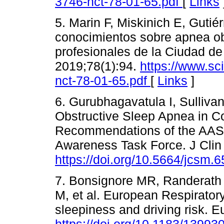
3746-nct-78-01-65.pdf
[
Links
5. Marin F, Miskinich E, Gutié
conocimientos sobre apnea ob
profesionales de la Ciudad d
2019;78(1):94.
https://www.sc
nct-78-01-65.pdf
[
Links
]
6. Gurubhagavatula I, Sulliva
Obstructive Sleep Apnea in C
Recommendations of the AASM
Awareness Task Force. J Clin
https://doi.org/10.5664/jcsm.
7. Bonsignore MR, Randerath W
M, et al. European Respirator
sleepiness and driving risk. 