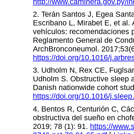
http://www.caminera.gov.py/i
2. Terán Santos J, Egea Santao
Escribano L, Mirabet E, et al
vehículos: recomendaciones pa
Reglamento General de Cond
ArchBronconeumol. 2017;53(6
https://doi.org/10.1016/j.arbr
3. Udholm N, Rex CE, Fuglsan
Udholm S. Obstructive sleep a
Danish nationwide cohort stu
https://doi.org/10.1016/j.slee
4. Bentos R, Centurión C, Cá
obstructiva del sueño en cho
2019; 78 (1): 91.
https://www.