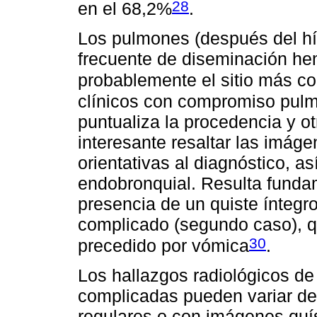
28
en el 68,2%
.
Los pulmones (después del hí
frecuente de diseminación he
probablemente el sitio más c
clínicos con compromiso pulm
puntualiza la procedencia y o
interesante resaltar las imág
orientativas al diagnóstico, a
endobronquial. Resulta funda
presencia de un quiste íntegro
complicado (segundo caso), q
30
precedido por vómica
.
Los hallazgos radiológicos de
complicadas pueden variar d
regulares o con imágenes quíst