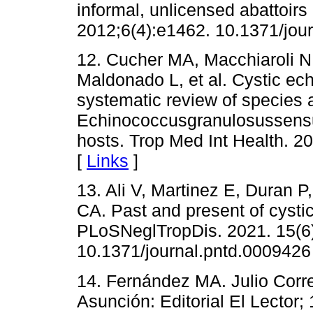
informal, unlicensed abattoir
2012;6(4):e1462. 10.1371/jou
12. Cucher MA, Macchiaroli N,
Maldonado L, et al. Cystic ec
systematic review of species 
Echinococcusgranulosussensu
hosts. Trop Med Int Health. 2
[
Links
]
13. Ali V, Martinez E, Duran P
CA. Past and present of cystic
PLoSNeglTropDis. 2021. 15(6
10.1371/journal.pntd.0009426
14. Fernández MA. Julio Corr
Asunción: Editorial El Lector;