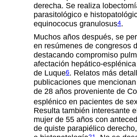
derecha. Se realiza lobectomí
parasitológico e histopatológic
4
equinococus granulosus
.
Muchos años después, se perc
en resúmenes de congresos de
destacando compromiso pulmo
afectación hepático-esplénic
6
de Luque
. Relatos más deta
publicaciones que mencionan a
de 28 años proveniente de C
esplénico en pacientes de se
Resulta también interesante e
mujer de 55 años con anteced
de quiste parapiélico derecho,
21