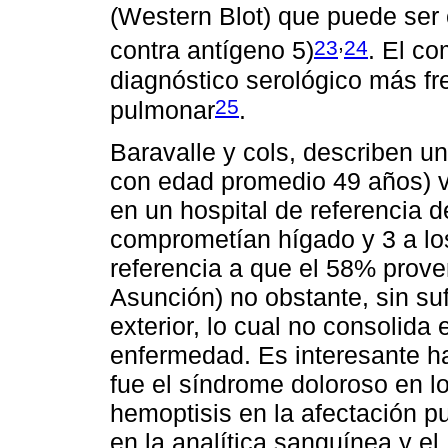
(Western Blot) que puede ser 
,
23
24
contra antígeno 5)
. El c
diagnóstico serológico más f
25
pulmonar
.
Baravalle y cols, describen u
con edad promedio 49 años) v
en un hospital de referencia d
comprometían hígado y 3 a l
referencia a que el 58% prove
Asunción) no obstante, sin suf
exterior, lo cual no consolida 
enfermedad. Es interesante ha
fue el síndrome doloroso en l
hemoptisis en la afectación p
en la analítica sanguínea y e