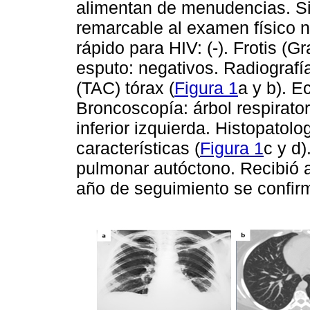
alimentan de menudencias. Si
remarcable al examen físico ni
rápido para HIV: (-). Frotis (G
esputo: negativos. Radiografí
(TAC) tórax (
Figura 1
a y b). E
Broncoscopía: árbol respirato
inferior izquierda. Histopatolo
características (
Figura 1
c y d)
pulmonar autóctono. Recibió a
año de seguimiento se confir