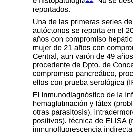
e histopatología
. No se des
reportados.
Una de las primeras series de
autóctonos se reporta en el 
años con compromiso hepátic
mujer de 21 años con compro
Central, aun varón de 49 año
procedente de Dpto. de Conce
compromiso pancreático, pro
ellos con prueba serológica (IF
El inmunodiagnóstico de la in
hemaglutinación y látex (pro
otras parasitosis), intradermo
positivos), técnica de ELISA (
inmunofluorescencia indirecta 