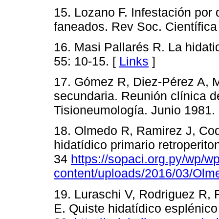
15. Lozano F. Infestación por 
faneados. Rev Soc. Científica
16. Masi Pallarés R. La hidati
55: 10-15. [
Links
]
17. Gómez R, Diez-Pérez A, M
secundaria. Reunión clínica de
Tisioneumología. Junio 1981.
18. Olmedo R, Ramirez J, Cod
hidatídico primario retroperito
34
https://sopaci.org.py/wp/wp
content/uploads/2016/03/Olm
19. Luraschi V, Rodriguez R, F
E. Quiste hidatídico esplénico