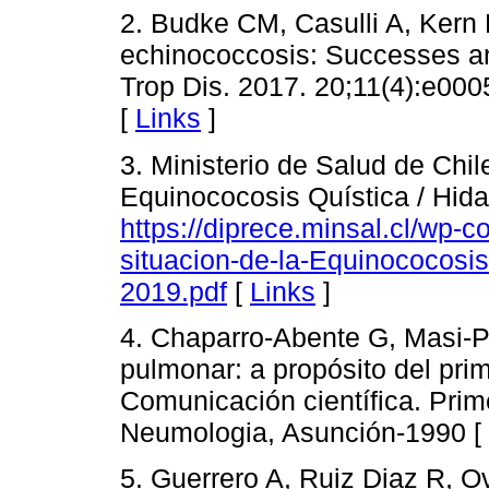
2. Budke CM, Casulli A, Kern P
echinococcosis: Successes a
Trop Dis. 2017. 20;11(4):e00
[
Links
]
3. Ministerio de Salud de Chil
Equinococosis Quística / Hida
https://diprece.minsal.cl/wp-
situacion-de-la-Equinococosis-
2019.pdf
[
Links
]
4. Chaparro-Abente G, Masi-Pal
pulmonar: a propósito del pr
Comunicación científica. Pri
Neumologia, Asunción-1990 [
5. Guerrero A, Ruiz Diaz R, O