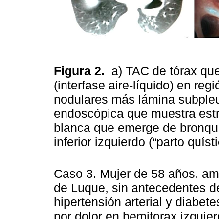
Figura 2.
a) TAC de tórax qu
(interfase aire-líquido) en reg
nodulares más lámina subpleura
endoscópica que muestra est
blanca que emerge de bronqui
inferior izquierdo (“parto quíst
Caso 3. Mujer de 58 años, am
de Luque, sin antecedentes d
hipertensión arterial y diabet
por dolor en hemitorax izquierd