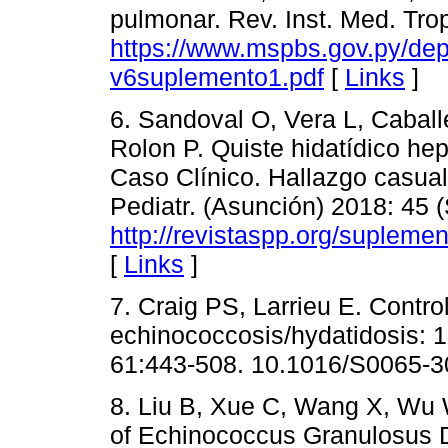
pulmonar. Rev. Inst. Med. Tr
https://www.mspbs.gov.py/dep
v6suplemento1.pdf
[
Links
]
6. Sandoval O, Vera L, Cabal
Rolon P. Quiste hidatídico he
Caso Clínico. Hallazgo casual
Pediatr. (Asunción) 2018: 45 
http://revistaspp.org/suplem
[
Links
]
7. Craig PS, Larrieu E. Control
echinococcosis/hydatidosis: 1
61:443-508. 10.1016/S0065-3
8. Liu B, Xue C, Wang X, Wu 
of Echinococcus Granulosus D