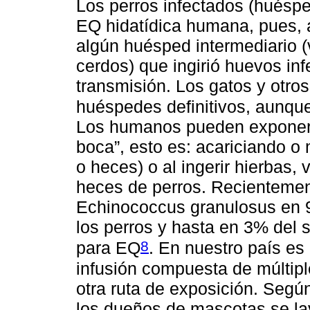
Los perros infectados (huésped
EQ hidatídica humana, pues, 
algún huésped intermediario (
cerdos) que ingirió huevos inf
transmisión. Los gatos y otro
huéspedes definitivos, aunqu
Los humanos pueden exponers
boca”, esto es: acariciando o
o heces) o al ingerir hierbas,
heces de perros. Recienteme
Echinococcus granulosus en 9
los perros y hasta en 3% del
8
para EQ
. En nuestro país es 
infusión compuesta de múltipl
otra ruta de exposición. Segú
los dueños de mascotas se l