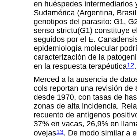
en huéspedes intermediarios y
Sudamérica (Argentina, Brasil,
genotipos del parasito: G1, G
senso strictu(G1) constituye
seguidos por el E. Canadensi
epidemiología molecular podrí
caracterización de la patogeni
12
en la respuesta terapéutica
.
Merced a la ausencia de datos 
cols reportan una revisión d
desde 1970, con tasas de has
zonas de alta incidencia. Rela
recuento de antígenos positi
37% en vacas, 26,9% en llam
13
ovejas
. De modo similar a e