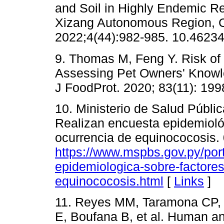
and Soil in Highly Endemic Re
Xizang Autonomous Region, C
2022;4(44):982-985. 10.4623
9. Thomas M, Feng Y. Risk of
Assessing Pet Owners' Knowle
J FoodProt. 2020; 83(11): 19
10. Ministerio de Salud Públi
Realizan encuesta epidemiológ
ocurrencia de equinococosis.
https://www.mspbs.gov.py/por
epidemiologica-sobre-factores
equinococosis.html
[
Links
]
11. Reyes MM, Taramona CP, 
E, Boufana B, et al. Human an