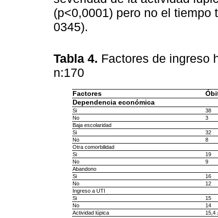
(p<0,0001) pero no el tiempo 
0345).
Tabla 4.
Factores de ingreso h
n:170
Factores
Óbi
Dependencia económica
Si
38
No
3
Baja escolaridad
Si
32
No
8
Otra comorbilidad
Si
19
No
9
Abandono
Si
16
No
12
Ingreso a UTI
Si
15
No
14
Actividad lúpica
15,4 