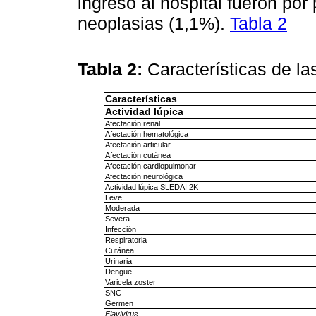
ingreso al hospital fueron por
neoplasias (1,1%).
Tabla 2
Tabla 2:
Características de la
Características
Actividad lúpica
Afectación renal
Afectación hematológica
Afectación articular
Afectación cutánea
Afectación cardiopulmonar
Afectación neurológica
Actividad lúpica SLEDAI 2K
Leve
Moderada
Severa
Infección
Respiratoria
Cutánea
Urinaria
Dengue
Varicela zoster
SNC
Germen
Flavivirus