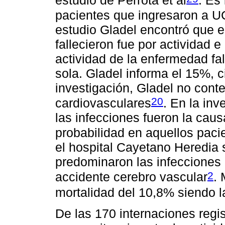
estudio de Perrota et al
. Es
pacientes que ingresaron a UC
estudio Gladel encontró que e
fallecieron fue por actividad e
actividad de la enfermedad fa
sola. Gladel informa el 15%, ci
investigación, Gladel no cont
20
cardiovasculares
. En la inv
las infecciones fueron la cau
probabilidad en aquellos pac
el hospital Cayetano Heredia 
predominaron las infecciones
2
accidente cerebro vascular
. 
mortalidad del 10,8% siendo l
De las 170 internaciones regi