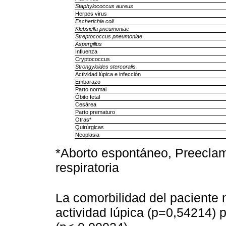
Staphylococcus aureus
Herpes virus
Escherichia coli
Klebsiella pneumoniae
Streptococcus pneumoniae
Aspergillus
Influenza
Cryptococcus
Strongyloides stercoralis
Actividad lúpica e infección
Embarazo
Parto normal
Óbito fetal
Cesárea
Parto prematuro
Otras*
Quirúrgicas
Neoplasia
*Aborto espontáneo, Preeclamp
respiratoria
La comorbilidad del paciente 
actividad lúpica (p=0,54214) p