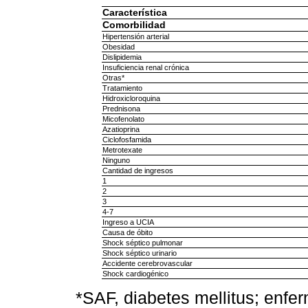
Característica
Comorbilidad
Hipertensión arterial
Obesidad
Dislipidemia
Insuficiencia renal crónica
Otras*
Tratamiento
Hidroxicloroquina
Prednisona
Micofenolato
Azatioprina
Ciclofosfamida
Metrotexate
Ninguno
Cantidad de ingresos
1
2
3
4-7
Ingreso a UCIA
Causa de óbito
Shock séptico pulmonar
Shock séptico urinario
Accidente cerebrovascular
Shock cardiogénico
*SAF, diabetes mellitus; enfe