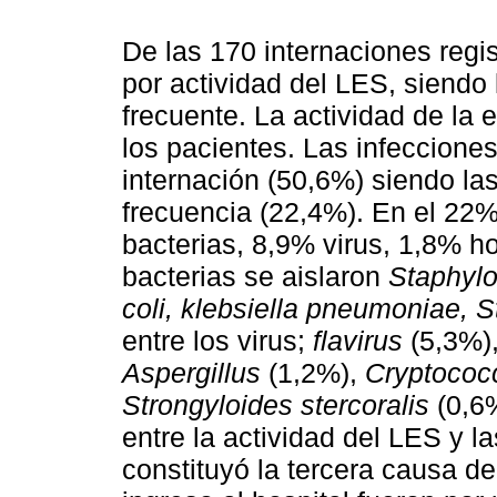
De las 170 internaciones regi
por actividad del LES, siendo 
frecuente. La actividad de la
los pacientes. Las infeccione
internación (50,6%) siendo las
frecuencia (22,4%). En el 22%
bacterias, 8,9% virus, 1,8% h
bacterias se aislaron
Staphyl
coli, klebsiella pneumoniae,
entre los virus;
flavirus
(5,3%)
Aspergillus
(1,2%),
Cryptococ
Strongyloides stercoralis
(0,6%
entre la actividad del LES y l
constituyó la tercera causa d