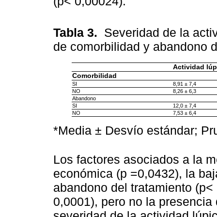
(p< 0,00024).
Tabla 3.
Severidad de la activ
de comorbilidad y abandono d
Actividad lúp
Comorbilidad
SI
8,91 ± 7,4
NO
8,26 ± 6,3
Abandono
SI
12,0 ± 7,4
NO
7,53 ± 6,4
*Media ± Desvío estándar; Pr
Los factores asociados a la m
económica (p =0,0432), la baj
abandono del tratamiento (p< 
0,0001), pero no la presencia
severidad de la actividad lúpi