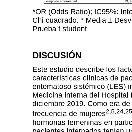
Tiempo de enfermedad
73,8 
*OR (Odds Ratio); IC95%: Int
Chi cuadrado. * Media ± Desv
Prueba t student
DISCUSIÓN
Este estudio describe los fact
características clínicas de pa
eritematoso sistémico (LES) 
Medicina interna del Hospital
diciembre 2019. Como era de
2,5,24,2
frecuencia de mujeres
hormonas femeninas en particu
pacientes internados tenían un