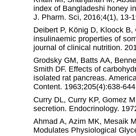
index of Bangladeshi honey in 
J. Pharm. Sci, 2016;4(1), 13-1
Deibert P, König D, Kloock B
insulinaemic properties of s
journal of clinical nutrition. 
Grodsky GM, Batts AA, Bennet
Smith DF. Effects of carbohydr
isolated rat pancreas. Americ
Content. 1963;205(4):638-644
Curry DL, Curry KP, Gomez M. 
secretion. Endocrinology. 197
Ahmad A, Azim MK, Mesaik M
Modulates Physiological Gly