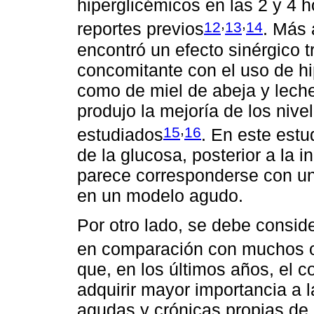
hiperglicémicos en las 2 y 4 h
,
,
12
13
14
reportes previos
. Más 
encontró un efecto sinérgico t
concomitante con el uso de hi
como de miel de abeja y lech
produjo la mejoría de los nive
,
15
16
estudiados
. En este estu
de la glucosa, posterior a la 
parece corresponderse con un
en un modelo agudo.
Por otro lado, se debe conside
en comparación con muchos o
que, en los últimos años, el c
adquirir mayor importancia a 
agudas y crónicas propias de 