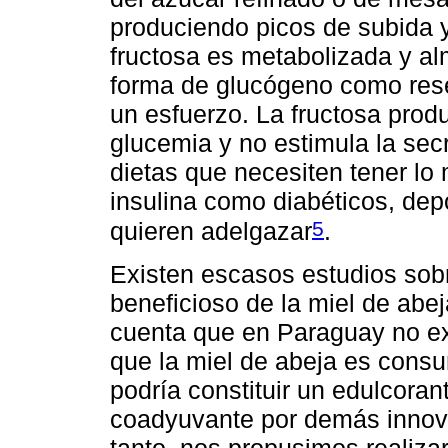
produciendo picos de subida y
fructosa es metabolizada y al
forma de glucógeno como rese
un esfuerzo. La fructosa prod
glucemia y no estimula la secr
dietas que necesiten tener lo 
insulina como diabéticos, dep
5
quieren adelgazar
.
Existen escasos estudios sob
beneficioso de la miel de abe
cuenta que en Paraguay no exi
que la miel de abeja es consu
podría constituir un edulcorant
coadyuvante por demás innovad
tanto, nos propusimos realizar