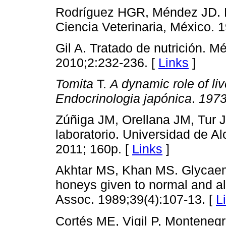
Rodríguez HGR, Méndez JD. Di
Ciencia Veterinaria, México. 
Gil A. Tratado de nutrición. 
2010;2:232-236. [
Links
]
Tomita
T.
A dynamic role of liv
Endocrinologia japónica
.
197
Zúñiga JM, Orellana JM, Tur J
laboratorio. Universidad de A
2011; 160p. [
Links
]
Akhtar MS, Khan MS. Glycaemi
honeys given to normal and al
Assoc. 1989;39(4):107-13. [
L
Cortés ME, Vigil P, Montenegr