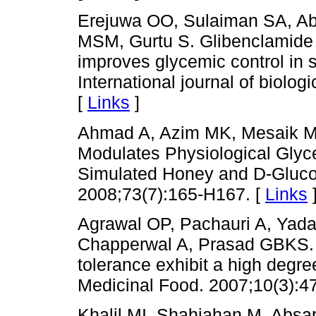
Erejuwa OO, Sulaiman SA, Ab
MSM, Gurtu S. Glibenclamide
improves glycemic control in s
International journal of biolo
[
Links
]
Ahmad A, Azim MK, Mesaik M
Modulates Physiological Gly
Simulated Honey and D‐Glucos
2008;73(7):165-H167. [
Links
Agrawal OP, Pachauri A, Yad
Chapperwal A, Prasad GBKS. 
tolerance exhibit a high degre
Medicinal Food. 2007;10(3):4
Khalil MI, Shahjahan M, Absa