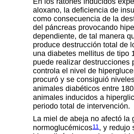
En los ratones inducidos exp
aloxano, la deficiencia de ins
como consecuencia de la destr
del páncreas provocando hiper
dependiente, de tal manera q
produce destrucción total de l
una diabetes mellitus de tipo 
puede realizar destrucciones p
controla el nivel de hipergluc
procuró y se consiguió nivel
animales diabéticos entre 180
animales inducidos a hipergli
periodo total de intervención.
La miel de abeja no afectó la
11
normoglucémicos
, y redujo