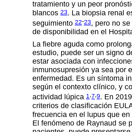
tratamiento y un peor pronóst
23
blancos
. La biopsia renal e
-
22
23
seguimiento
, pero no se
de disponibilidad en el Hospit
La fiebre aguda como prolong
estudio, puede ser un signo de
estar asociada con infeccione
inmunosupresión ya sea por el
enfermedad. Es un síntoma in
según el contexto clínico, y 
,
,
1
7
9
actividad lúpica
. En 2019,
criterios de clasificación EU
frecuencia en el lupus que e
El fenómeno de Raynaud se pr
pacientes, puede presentarse 