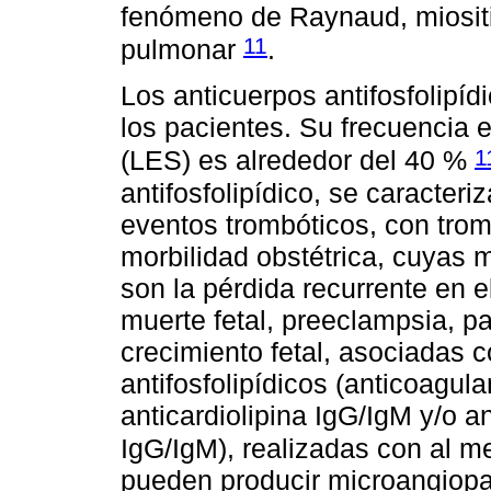
fenómeno de Raynaud, miositis
11
pulmonar
.
Los anticuerpos antifosfolipíd
los pacientes. Su frecuencia 
1
(LES) es alrededor del 40 %
antifosfolipídico, se caracteri
eventos trombóticos, con tromb
morbilidad obstétrica, cuyas m
son la pérdida recurrente en e
muerte fetal, preeclampsia, pa
crecimiento fetal, asociadas 
antifosfolipídicos (anticoagula
anticardiolipina IgG/IgM y/o an
IgG/IgM), realizadas con al 
pueden producir microangiopat