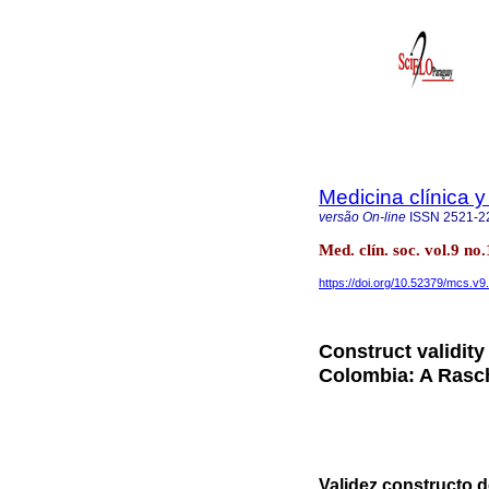
Medicina clínica y
versão On-line
ISSN
2521-2
Med. clín. soc. vol.9 
https://doi.org/10.52379/mcs.v9
Construct validity
Colombia: A Rasc
Validez constructo d