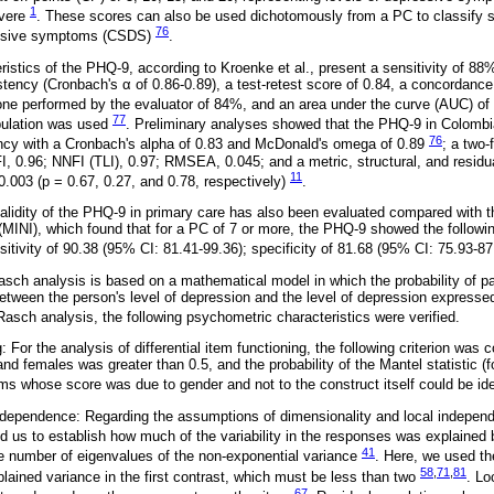
1
evere
. These scores can also be used dichotomously from a PC to classify su
76
pressive symptoms (CSDS)
.
istics of the PHQ-9, according to Kroenke et al., present a sensitivity of 88%
stency (Cronbach's α of 0.86-0.89), a test-retest score of 0.84, a concordance
one performed by the evaluator of 84%, and an area under the curve (AUC) of
77
pulation was used
. Preliminary analyses showed that the PHQ-9 in Colombi
76
ency with a Cronbach's alpha of 0.83 and McDonald's omega of 0.89
; a two-
NFI, 0.96; NNFI (TLI), 0.97; RMSEA, 0.045; and a metric, structural, and residu
11
0.003 (p = 0.67, 0.27, and 0.78, respectively)
.
validity of the PHQ-9 in primary care has also been evaluated compared with th
 (MINI), which found that for a PC of 7 or more, the PHQ-9 showed the followi
itivity of 90.38 (95% CI: 81.41-99.36); specificity of 81.68 (95% CI: 75.93-8
asch analysis is based on a mathematical model in which the probability of pa
between the person's level of depression and the level of depression expresse
 Rasch analysis, the following psychometric characteristics were verified.
g: For the analysis of differential item functioning, the following criterion was 
nd females was greater than 0.5, and the probability of the Mantel statistic (
ems whose score was due to gender and not to the construct itself could be ide
ndependence: Regarding the assumptions of dimensionality and local independ
 us to establish how much of the variability in the responses was explained
41
he number of eigenvalues of the non-exponential variance
. Here, we used th
58
,
71
,
81
lained variance in the first contrast, which must be less than two
. Lo
67