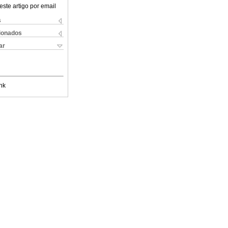
este artigo por email
s
cionados
ar
nk