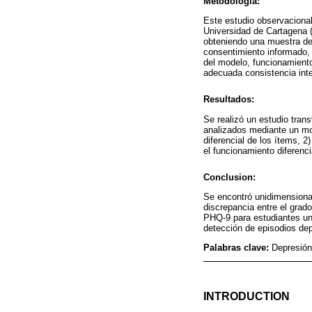
Metodología:
Este estudio observacional
Universidad de Cartagena (
obteniendo una muestra de 
consentimiento informado, 
del modelo, funcionamiento
adecuada consistencia inte
Resultados:
Se realizó un estudio tran
analizados mediante un mod
diferencial de los ítems, 2
el funcionamiento diferenci
Conclusion:
Se encontró unidimensional
discrepancia entre el grad
PHQ-9 para estudiantes un
detección de episodios de
Palabras clave:
Depresión
INTRODUCTION