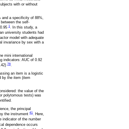
bjects with or without
 and a specificity of 88%,
 between the self-
1
 0.95
. In this study, a
an university students had
factor model with adequate
al invariance by sex with a
e mini international
ng indicators: AUC of 0.92
78
7.42)
.
ssing an item is a logistic
d by the item (item
considered: the value of the
for polytomous tests) was
ntified.
ence, the principal
41
 by the instrument
. Here,
e indicator of the number
cal dependence occurs