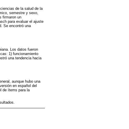
ciencias de la salud de la
émico, semestre y sexo,
s firmaron un
sch para evaluar el ajuste
ad. Se encontró una
biana. Los datos fueron
icas: 1) funcionamiento
mostró una tendencia hacia
general, aunque hubo una
versión en español del
l de ítems para la
sultados.