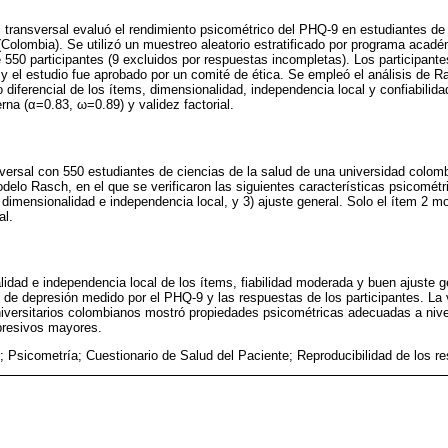
 transversal evaluó el rendimiento psicométrico del PHQ-9 en estudiantes de 
Colombia). Se utilizó un muestreo aleatorio estratificado por programa acad
550 participantes (9 excluidos por respuestas incompletas). Los participante
y el estudio fue aprobado por un comité de ética. Se empleó el análisis de Ra
 diferencial de los ítems, dimensionalidad, independencia local y confiabilid
rna (α=0.83, ω=0.89) y validez factorial.
sversal con 550 estudiantes de ciencias de la salud de una universidad colom
elo Rasch, en el que se verificaron las siguientes características psicométr
) dimensionalidad e independencia local, y 3) ajuste general. Solo el ítem 2 
al.
idad e independencia local de los ítems, fiabilidad moderada y buen ajuste 
o de depresión medido por el PHQ-9 y las respuestas de los participantes. La 
iversitarios colombianos mostró propiedades psicométricas adecuadas a nive
presivos mayores.
; Psicometría; Cuestionario de Salud del Paciente; Reproducibilidad de los re