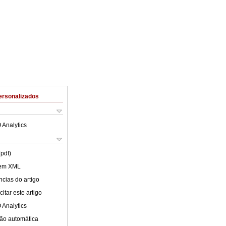
ersonalizados
 Analytics
(pdf)
 em XML
cias do artigo
itar este artigo
 Analytics
ão automática