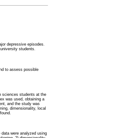
ajor depressive episodes.
university students.
nd to assess possible
h sciences students at the
sex was used, obtaining a
ent, and the study was
ing, dimensionality, local
 found.
e data were analyzed using
ctioning, 2) dimensionality