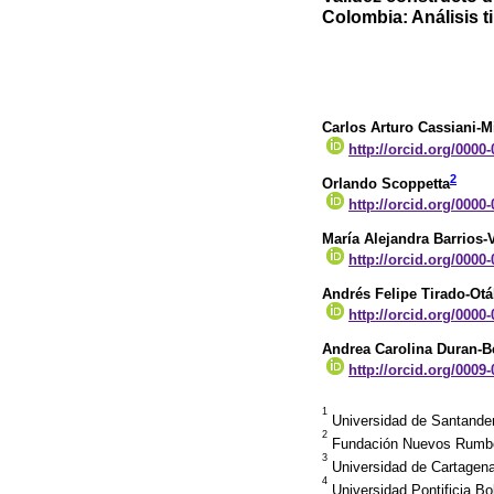
Colombia: Análisis 
Carlos Arturo Cassiani-M
http://orcid.org/0000
2
Orlando Scoppetta
http://orcid.org/0000
María Alejandra Barrios-
http://orcid.org/0000
Andrés Felipe Tirado-Otá
http://orcid.org/0000
Andrea Carolina Duran-
http://orcid.org/0009
1
Universidad de Santander
2
Fundación Nuevos Rumbo
3
Universidad de Cartagena
4
Universidad Pontificia Bo