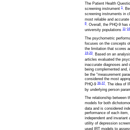
The Patient Health Questio
1
screening instrument
. Be
screening instruments in cl
most reliable and accurate
8
. Overall, the PHQ-9 has
11
-
1
university populations
The psychometric performa
focuses on the concepts o
the limitation that scores 
19
,
20
. Based on an analysis
articles evaluated the ps
inaccurate diagnoses and d
being complemented and, i
be the "measurement parad
considered the most approp
36
,
37
PHQ-9
. The idea of I
by underlying person paramet
The relationship between th
models for both dichotom
data and is considered in
performance of each item, 
independent and invariant 
utility of depression scree
used IRT models to assess