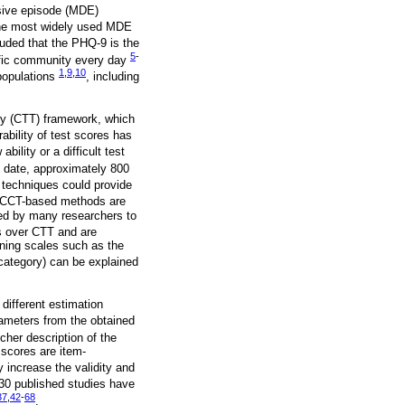
ssive episode (MDE)
the most widely used MDE
uded that the PHQ-9 is the
5
-
tific community every day
1
,
9
,
10
populations
, including
ry (CTT) framework, which
bility of test scores has
bility or a difficult test
o date, approximately 800
techniques could provide
e CCT-based methods are
ed by many researchers to
s over CTT and are
ning scales such as the
 category) can be explained
 different estimation
ameters from the obtained
cher description of the
scores are item-
 increase the validity and
 30 published studies have
37
,
42
-
68
.