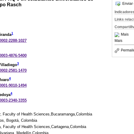
Enviar 
tipo Rasch
Indicadore
Links rela
Compartilh
1
Mais
iranda
-0002-2288-1027
Mais
Permali
-0003-4876-5400
3
Villadiego
-0002-2581-1470
4
lvaro
-0001-9010-1494
4
Bedoya
-0003-2340-3355
, Faculty of Health Sciences,Bucaramanga,Colombia
s, Bogotá, Colombia
, Faculty of Health Sciences,Cartagena,Colombia
livariana, Medellín,Colombia.