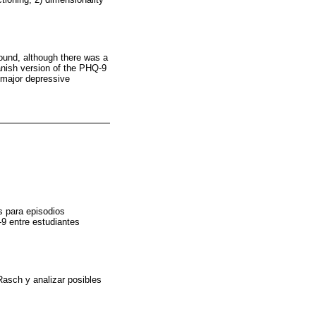
.
found, although there was a
nish version of the PHQ-9
 major depressive
s para episodios
9 entre estudiantes
Rasch y analizar posibles