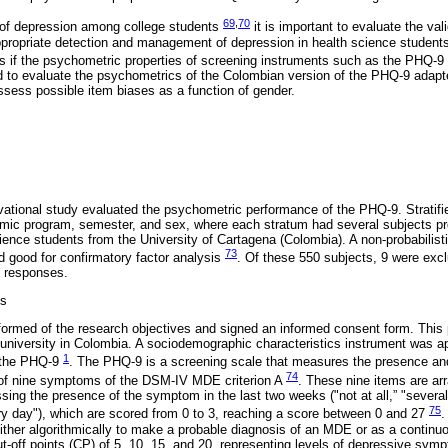
69
,
70
 of depression among college students
it is important to evaluate the vali
appropriate detection and management of depression in health science students 
fits if the psychometric properties of screening instruments such as the PHQ-
d to evaluate the psychometrics of the Colombian version of the PHQ-9 adapte
sess possible item biases as a function of gender.
vational study evaluated the psychometric performance of the PHQ-9. Strati
mic program, semester, and sex, where each stratum had several subjects prop
cience students from the University of Cartagena (Colombia). A non-probabilist
73
d good for confirmatory factor analysis
. Of these 550 subjects, 9 were exc
d responses.
ts
informed of the research objectives and signed an informed consent form. This
university in Colombia. A sociodemographic characteristics instrument was appl
1
d the PHQ-9
. The PHQ-9 is a screening scale that measures the presence and
74
of nine symptoms of the DSM-IV MDE criterion A
. These nine items are ar
sing the presence of the symptom in the last two weeks ("not at all,” "several
75
y day"), which are scored from 0 to 3, reaching a score between 0 and 27
.
ither algorithmically to make a probable diagnosis of an MDE or as a contin
ut-off points (CP) of 5, 10, 15, and 20, representing levels of depressive sy