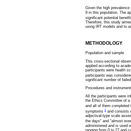
Given the high prevalence
9 in this population. The 
significant potential bene
Therefore, this study aime
using IRT models and to as
METHODOLOGY
Population and sample
This cross-sectional obser
applied according to acade
participants were health s
participants was considere
significant number of faile
Procedures and instrumen
All the participants were 
the Ethics Committee of a 
and all of them complete
1
symptoms
and consists 
adjectival-type scale asses
the days" and "almost ever
administered and is used e
ranging from 0 to 27 and c