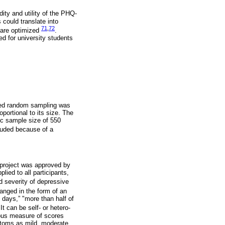
dity and utility of the PHQ-
could translate into
71
,
72
9 are optimized
.
d for university students
fied random sampling was
ortional to its size. The
ic sample size of 550
luded because of a
 project was approved by
ied to all participants,
 severity of depressive
ranged in the form of an
 days,” "more than half of
 It can be self- or hetero-
uous measure of scores
mptoms as mild, moderate,