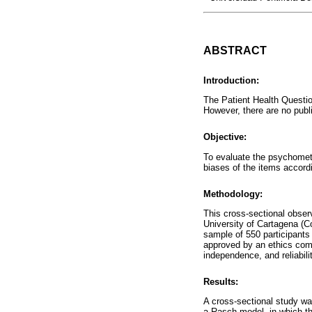
ABSTRACT
Introduction:
The Patient Health Questio
However, there are no pub
Objective:
To evaluate the psychometr
biases of the items accord
Methodology:
This cross-sectional obser
University of Cartagena (C
sample of 550 participants
approved by an ethics comm
independence, and reliabili
Results:
A cross-sectional study wa
a Rasch model, in which the