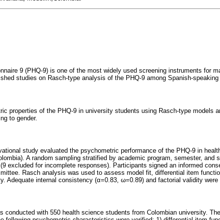
nnaire 9 (PHQ-9) is one of the most widely used screening instruments for m
lished studies on Rasch-type analysis of the PHQ-9 among Spanish-speaking 
ic properties of the PHQ-9 in university students using Rasch-type models a
ing to gender.
vational study evaluated the psychometric performance of the PHQ-9 in healt
olombia). A random sampling stratified by academic program, semester, and 
 (9 excluded for incomplete responses). Participants signed an informed cons
ittee. Rasch analysis was used to assess model fit, differential item function
ty. Adequate internal consistency (α=0.83, ω=0.89) and factorial validity were
s conducted with 550 health science students from Colombian university. Th
 following psychometric characteristics were verified: 1) differential item fun