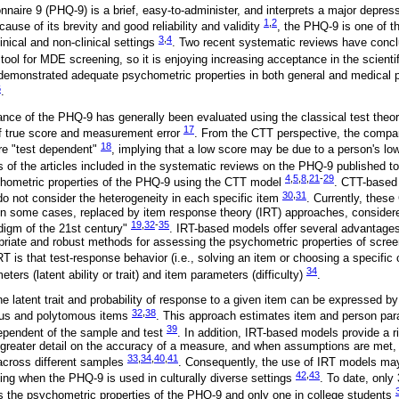
nnaire 9 (PHQ-9) is a brief, easy-to-administer, and interprets a major depre
1
,
2
cause of its brevity and good reliability and validity
, the PHQ-9 is one of 
3
,
4
inical and non-clinical settings
. Two recent systematic reviews have concl
 tool for MDE screening, so it is enjoying increasing acceptance in the scien
 demonstrated adequate psychometric properties in both general and medical 
6
.
nce of the PHQ-9 has generally been evaluated using the classical test theo
17
f true score and measurement error
. From the CTT perspective, the compara
18
are "test dependent"
, implying that a low score may be due to a person's low a
 of the articles included in the systematic reviews on the PHQ-9 published t
4
,
5
,
8
,
21
-
29
ychometric properties of the PHQ-9 using the CTT model
. CTT-based 
30
,
31
o not consider the heterogeneity in each specific item
. Currently, thes
n some cases, replaced by item response theory (IRT) approaches, consider
19
,
32
-
35
igm of the 21st century"
. IRT-based models offer several advantage
riate and robust methods for assessing the psychometric properties of scree
RT is that test-response behavior (i.e., solving an item or choosing a specific
34
ers (latent ability or trait) and item parameters (difficulty)
.
e latent trait and probability of response to a given item can be expressed by
32
,
38
ous and polytomous items
. This approach estimates item and person par
39
dependent of the sample and test
. In addition, IRT-based models provide a ri
greater detail on the accuracy of a measure, and when assumptions are met, 
33
,
34
,
40
,
41
across different samples
. Consequently, the use of IRT models may
42
,
43
ning when the PHQ-9 is used in culturally diverse settings
. To date, only
 the psychometric properties of the PHQ-9 and only one in college students