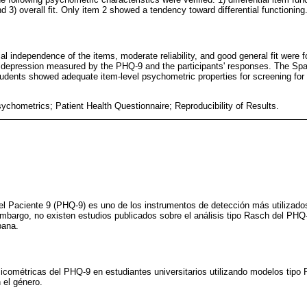
 3) overall fit. Only item 2 showed a tendency toward differential functioning
al independence of the items, moderate reliability, and good general fit were 
 depression measured by the PHQ-9 and the participants' responses. The Spa
tudents showed adequate item-level psychometric properties for screening for
ychometrics; Patient Health Questionnaire; Reproducibility of Results.
el Paciente 9 (PHQ-9) es uno de los instrumentos de detección más utilizado
bargo, no existen estudios publicados sobre el análisis tipo Rasch del PHQ-
pana.
icométricas del PHQ-9 en estudiantes universitarios utilizando modelos tipo 
 el género.