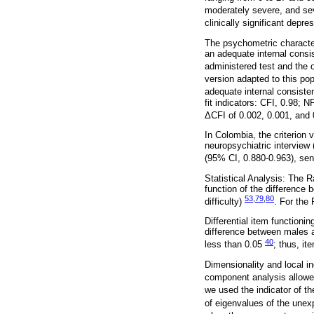
moderately severe, and s
clinically significant de
The psychometric character
an adequate internal consi
administered test and the 
version adapted to this po
adequate internal consist
fit indicators: CFI, 0.98; 
ΔCFI of 0.002, 0.001, and 
In Colombia, the criterion 
neuropsychiatric interview
(95% CI, 0.880-0.963), sens
Statistical Analysis: The R
function of the difference 
53
,
79
,
80
difficulty)
. For the
Differential item functionin
difference between males a
40
less than 0.05
; thus, it
Dimensionality and local i
component analysis allowed
we used the indicator of t
of eigenvalues of the unexp