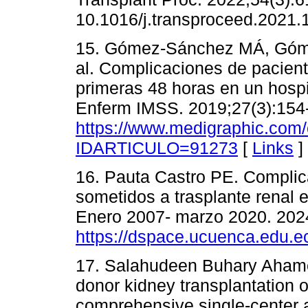
10.1016/j.transproceed.2021.
15. Gómez-Sánchez MÁ, Gómez
al. Complicaciones de pacient
primeras 48 horas en un hospit
Enferm IMSS. 2019;27(3):154
https://www.medigraphic.com/
IDARTICULO=91273
[
Links
]
16. Pauta Castro PE. Complic
sometidos a trasplante renal 
Enero 2007- marzo 2020. 202
https://dspace.ucuenca.edu.
17. Salahudeen Buhary Aham
donor kidney transplantation 
comprehensive single-center 