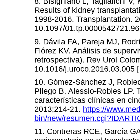
8. Bisigniano L, Tagliafichi 
Results of kidney transplantat
1998-2016. Transplantation. 
10.1097/01.tp.0000542721.96
9. Dávila FA, Pareja MJ, Rod
Flórez KV. Análisis de supervi
retrospectiva). Rev Urol Colo
10.1016/j.uroco.2016.03.005 
10. Gómez-Sánchez J, Robled
Pliego B, Alessio-Robles LP. 
características clínicas en c
2013;214-21.
https://www.med
bin/new/resumen.cgi?IDART
11. Contreras RCE, García GA