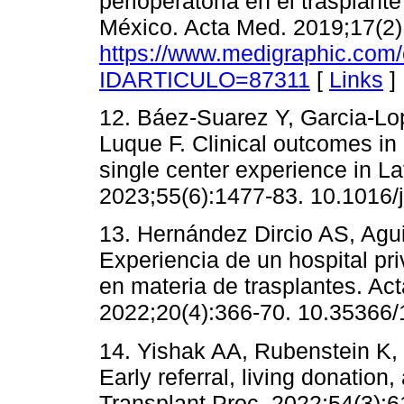
perioperatoria en el trasplant
México. Acta Med. 2019;17(2)
https://www.medigraphic.com/
IDARTICULO=87311
[
Links
]
12. Báez-Suarez Y, Garcia-Lop
Luque F. Clinical outcomes in 
single center experience in La
2023;55(6):1477-83. 10.1016/
13. Hernández Dircio AS, Agu
Experiencia de un hospital pr
en materia de trasplantes. A
2022;20(4):366-70. 10.35366
14. Yishak AA, Rubenstein K, 
Early referral, living donation
Transplant Proc. 2022;54(3):6