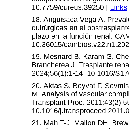
10.7759/cureus.39250 [
Links
18. Anguisaca Vega A. Preval
quirúrgicas en el postrasplant
plazo en la función renal. 
10.36015/cambios.v22.n1.202
19. Mesnard B, Karam G, Chel
Brancherea J. Trasplante rena
2024;56(1):1-14. 10.1016/S1
20. Aktas S, Boyvat F, Sevmis
M. Analysis of vascular compli
Transplant Proc. 2011;43(2):5
10.1016/j.transproceed.2011.
21. Mah T-J, Mallon DH, Brews