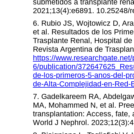
submetidos a transplante rena
2021;13(4):e6891. 10.25248/
6. Rubio JS, Wojtowicz D, Ar
et al. Resultados de los Prim
Trasplante Renal, Hospital de
Revista Argentina de Trasplan
https://www.researchgate.net/
6/publication/372647625_Re
de-los-primeros-5-anos-del-pr
de-Alta-Complejidad-en-Red-
7. Gadelkareem RA, Abdelga
MA, Mohammed N, et al. Preem
transplantation: Access, fate, 
World J Nephrol. 2023;12(3):4