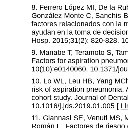
8. Ferrero López MI, De la Rub
González Monte C, Sanchis-Ba
factores relacionados con la 
ayudan en la toma de decisione
Hosp. 2015;31(2): 820-828. 1
9. Manabe T, Teramoto S, Tam
Factors for aspiration pneumo
10(10):e0140060. 10.1371/jo
10. Lo WL, Leu HB, Yang MC
risk of aspiration pneumonia
cohort study. Journal of Dent
10.1016/j.jds.2019.01.005 [
Li
11. Giannasi SE, Venuti MS,
Román E. Factores de riesgo 