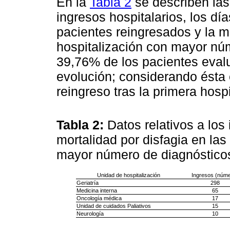
En la
Tabla 2
se describen las
ingresos hospitalarios, los dí
pacientes reingresados y la m
hospitalización con mayor núm
39,76% de los pacientes eval
evolución; considerando ésta e
reingreso tras la primera hospi
Tabla 2:
Datos relativos a los
mortalidad por disfagia en las
mayor número de diagnóstico
Unidad de hospitalización
Ingresos (núme
Geriatría
298
Medicina interna
65
Oncología médica
17
Unidad de cuidados Paliativos
15
Neurología
10