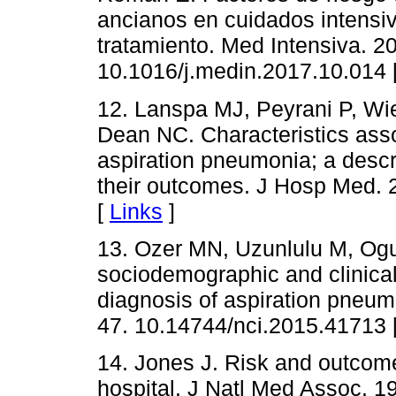
ancianos en cuidados intensiv
tratamiento. Med Intensiva. 2
10.1016/j.medin.2017.10.014 
12. Lanspa MJ, Peyrani P, Wi
Dean NC. Characteristics assoc
aspiration pneumonia; a descri
their outcomes. J Hosp Med. 
[
Links
]
13. Ozer MN, Uzunlulu M, Oguz
sociodemographic and clinical 
diagnosis of aspiration pneumo
47. 10.14744/nci.2015.41713 
14. Jones J. Risk and outcome
hospital. J Natl Med Assoc. 1