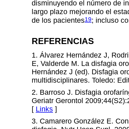
disminuyendo el número de inf
largo plazo mejorando el estad
19
de los pacientes
; incluso c
REFERENCIAS
1. Álvarez Hernández J, Rodr
E, Valderde M. La disfagia oro
Hernández J (ed). Disfagia or
multidisciplinares. Toledo: Ed
2. Barroso J. Disfagia orofar
Geriatr Gerontol 2009;44(S2):
[
Links
]
3. Camarero González E. Cons