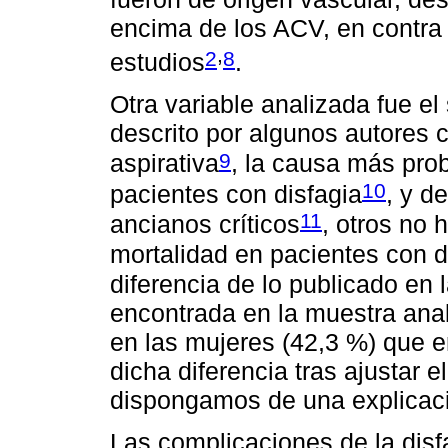
encima de los ACV, en contra 
,
2
8
estudios
.
Otra variable analizada fue e
descrito por algunos autores 
9
aspirativa
, la causa más prob
10
pacientes con disfagia
, y d
11
ancianos críticos
, otros no 
mortalidad en pacientes con d
diferencia de lo publicado en l
encontrada en la muestra anal
en las mujeres (42,3 %) que 
dicha diferencia tras ajustar e
dispongamos de una explicació
Las complicaciones de la dis