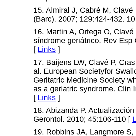
15. Almiral J, Cabré M, Clavé
(Barc). 2007; 129:424-432. 1
16. Martin A, Ortega O, Clavé
síndrome geriátrico. Rev Esp 
[
Links
]
17. Baijens LW, Clavé P, Cras 
al. European Societyfor Swal
Geritatric Medicine Society 
as a geriatric syndrome. Clin 
[
Links
]
18. Abizanda P. Actualización 
Gerontol. 2010; 45:106-110 [
L
19. Robbins JA, Langmore S,