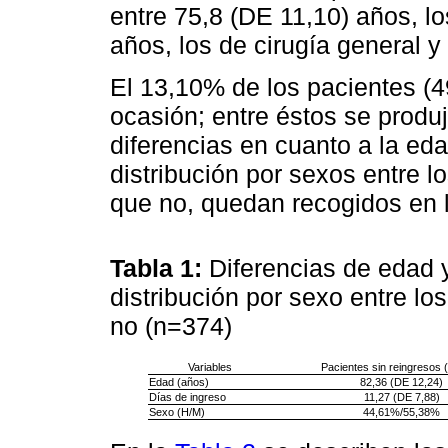
entre 75,8 (DE 11,10) años, l
años, los de cirugía general y 
El 13,10% de los pacientes (4
ocasión; entre éstos se produ
diferencias en cuanto a la eda
distribución por sexos entre l
que no, quedan recogidos en 
Tabla 1:
Diferencias de edad 
distribución por sexo entre lo
no (n=374)
Variables
Pacientes sin reingresos 
Edad (años)
82,36 (DE 12,24)
Días de ingreso
11,27 (DE 7,88)
Sexo (H/M)
44,61%/55,38%