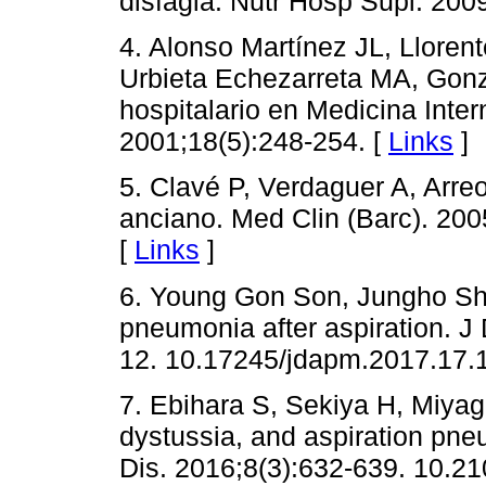
disfagia. Nutr Hosp Supl. 200
4. Alonso Martínez JL, Lloren
Urbieta Echezarreta MA, Gonz
hospitalario en Medicina Inter
2001;18(5):248-254. [
Links
]
5. Clavé P, Verdaguer A, Arreo
anciano. Med Clin (Barc). 20
[
Links
]
6. Young Gon Son, Jungho Sh
pneumonia after aspiration. J
12. 10.17245/jdapm.2017.17.1
7. Ebihara S, Sekiya H, Miyag
dystussia, and aspiration pne
Dis. 2016;8(3):632-639. 10.21