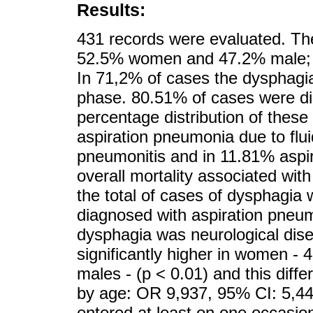
Results:
431 records were evaluated. The
52.5% women and 47.2% male; t
In 71,2% of cases the dysphagi
phase. 80.51% of cases were di
percentage distribution of thes
aspiration pneumonia due to flu
pneumonitis and in 11.81% aspi
overall mortality associated wit
the total of cases of dysphagia
diagnosed with aspiration pneu
dysphagia was neurological dis
significantly higher in women 
males - (p < 0.01) and this diffe
by age: OR 9,937, 95% CI: 5,446
entered at least on one occasion.