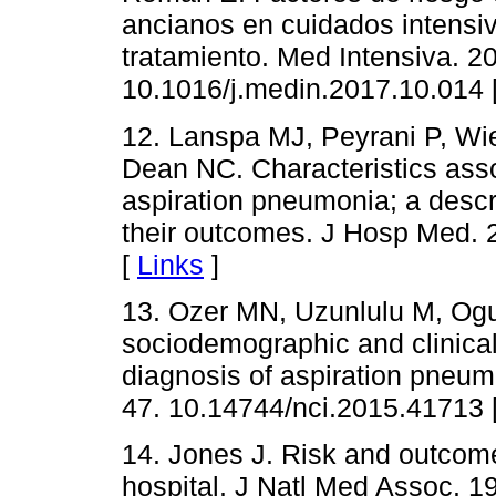
ancianos en cuidados intensiv
tratamiento. Med Intensiva. 2
10.1016/j.medin.2017.10.014 
12. Lanspa MJ, Peyrani P, Wi
Dean NC. Characteristics assoc
aspiration pneumonia; a descri
their outcomes. J Hosp Med. 
[
Links
]
13. Ozer MN, Uzunlulu M, Oguz
sociodemographic and clinical 
diagnosis of aspiration pneumo
47. 10.14744/nci.2015.41713 
14. Jones J. Risk and outcome
hospital. J Natl Med Assoc. 1