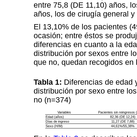
entre 75,8 (DE 11,10) años, l
años, los de cirugía general y 
El 13,10% de los pacientes (4
ocasión; entre éstos se produ
diferencias en cuanto a la eda
distribución por sexos entre l
que no, quedan recogidos en 
Tabla 1:
Diferencias de edad 
distribución por sexo entre lo
no (n=374)
Variables
Pacientes sin reingresos 
Edad (años)
82,36 (DE 12,24)
Días de ingreso
11,27 (DE 7,88)
Sexo (H/M)
44,61%/55,38%