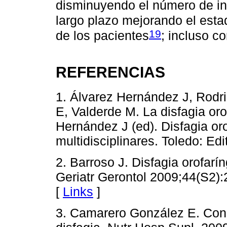
disminuyendo el número de inf
largo plazo mejorando el estad
19
de los pacientes
; incluso c
REFERENCIAS
1. Álvarez Hernández J, Rodr
E, Valderde M. La disfagia oro
Hernández J (ed). Disfagia or
multidisciplinares. Toledo: Ed
2. Barroso J. Disfagia orofar
Geriatr Gerontol 2009;44(S2):
[
Links
]
3. Camarero González E. Cons