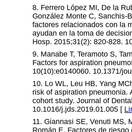
8. Ferrero López MI, De la Rub
González Monte C, Sanchis-Ba
factores relacionados con la 
ayudan en la toma de decisione
Hosp. 2015;31(2): 820-828. 1
9. Manabe T, Teramoto S, Tam
Factors for aspiration pneumo
10(10):e0140060. 10.1371/jo
10. Lo WL, Leu HB, Yang MC
risk of aspiration pneumonia
cohort study. Journal of Dent
10.1016/j.jds.2019.01.005 [
Li
11. Giannasi SE, Venuti MS,
Román E. Factores de riesgo 