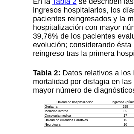
En la
Tabla 2
se describen las
ingresos hospitalarios, los dí
pacientes reingresados y la m
hospitalización con mayor núm
39,76% de los pacientes eval
evolución; considerando ésta e
reingreso tras la primera hospi
Tabla 2:
Datos relativos a los
mortalidad por disfagia en las
mayor número de diagnóstico
Unidad de hospitalización
Ingresos (núme
Geriatría
298
Medicina interna
65
Oncología médica
17
Unidad de cuidados Paliativos
15
Neurología
10