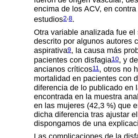
encima de los ACV, en contra 
,
2
8
estudios
.
Otra variable analizada fue e
descrito por algunos autores 
9
aspirativa
, la causa más prob
10
pacientes con disfagia
, y d
11
ancianos críticos
, otros no 
mortalidad en pacientes con d
diferencia de lo publicado en l
encontrada en la muestra anal
en las mujeres (42,3 %) que 
dicha diferencia tras ajustar e
dispongamos de una explicació
Las complicaciones de la dis