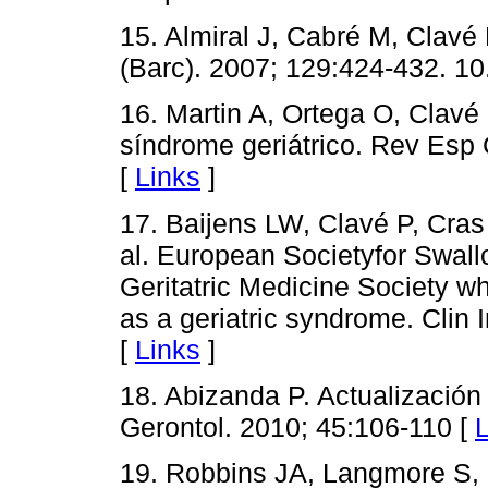
15. Almiral J, Cabré M, Clavé
(Barc). 2007; 129:424-432. 1
16. Martin A, Ortega O, Clavé
síndrome geriátrico. Rev Esp 
[
Links
]
17. Baijens LW, Clavé P, Cras 
al. European Societyfor Swal
Geritatric Medicine Society 
as a geriatric syndrome. Clin 
[
Links
]
18. Abizanda P. Actualización 
Gerontol. 2010; 45:106-110 [
L
19. Robbins JA, Langmore S,