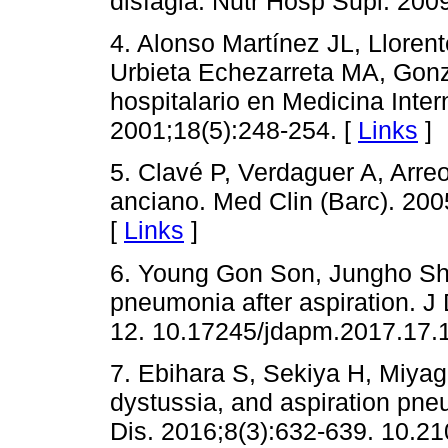
disfagia. Nutr Hosp Supl. 200
4. Alonso Martínez JL, Lloren
Urbieta Echezarreta MA, Gonz
hospitalario en Medicina Inter
2001;18(5):248-254. [
Links
]
5. Clavé P, Verdaguer A, Arreo
anciano. Med Clin (Barc). 20
[
Links
]
6. Young Gon Son, Jungho Sh
pneumonia after aspiration. J
12. 10.17245/jdapm.2017.17.1
7. Ebihara S, Sekiya H, Miyag
dystussia, and aspiration pne
Dis. 2016;8(3):632-639. 10.21